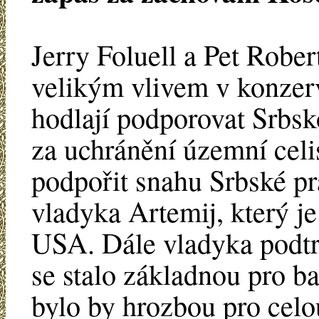
Jerry Foluell a Pet Rober
velikým vlivem v konzer
hodlají podporovat Srbsk
za uchránění územní celis
podpořit snahu Srbské pr
vladyka Artemij, který je 
USA. Dále vladyka podtr
se stalo základnou pro b
bylo by hrozbou pro cel