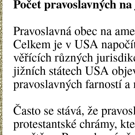
Počet pravoslavných na 
Pravoslavná obec na amer
Celkem je v USA napočít
věřících různých jurisdik
jižních státech USA obje
pravoslavných farností a 
Často se stává, že pravos
protestantské chrámy, kter