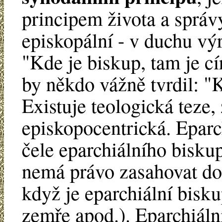
principem života a správy
episkopální - v duchu výr
"Kde je biskup, tam je cí
by někdo vážně tvrdil: "K
Existuje teologická teze, 
episkopocentrická. Eparc
čele eparchiálního bisku
nemá právo zasahovat do 
když je eparchiální bis
zemře apod.). Eparchiáln