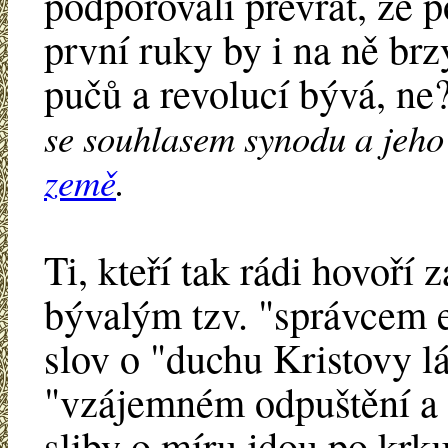
podporovali převrat, že 
první ruky by i na ně brz
pučů a revolucí bývá, ne
se souhlasem synodu a jeho 
země
.
Ti, kteří tak rádi hovoří 
bývalým tzv. "správcem e
slov o "duchu Kristovy lá
"vzájemném odpuštění a s
sliby o míru jdou po krk