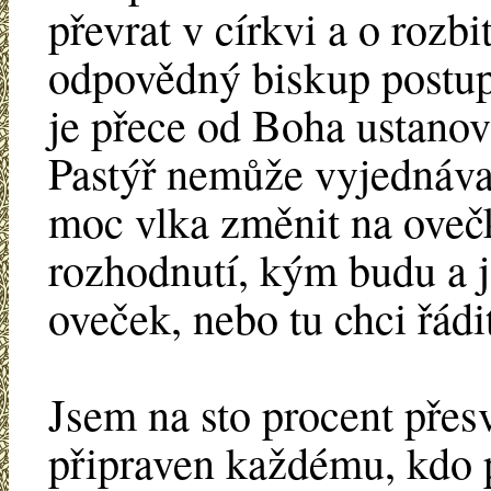
převrat v církvi a o rozb
odpovědný biskup postup
je přece od Boha ustanov
Pastýř nemůže vyjednáva
moc vlka změnit na oveč
rozhodnutí, kým budu a je
oveček, nebo tu chci řád
Jsem na sto procent přes
připraven každému, kdo p