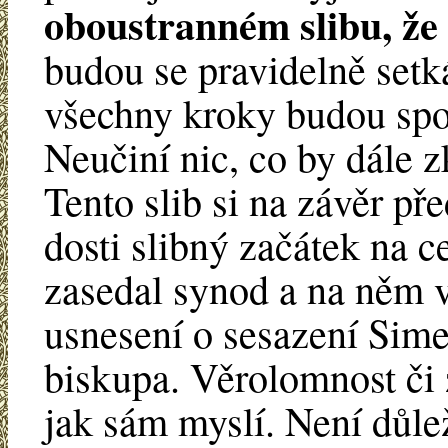
oboustranném slibu, že
budou se pravidelně setk
všechny kroky budou spo
Neučiní nic, co by dále 
Tento slib si na závěr př
dosti slibný začátek na 
zasedal synod a na něm 
usnesení o sesazení Sime
biskupa. Věrolomnost či 
jak sám myslí. Není důle