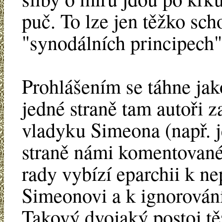
puč. To lze jen těžko sch
"synodálních principech"
Prohlášením se táhne jak
jedné straně tam autoři z
vladyku Simeona (např. 
straně námi komentované 
rady vybízí eparchii k ne
Simeonovi a k ignorován
Takový dvojaký postoj t