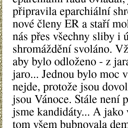
připravila eparchiální sh
nové členy ER a staří moh
nás přes všechny sliby i 
shromáždění svoláno. Vž
aby bylo odloženo - z ja
jaro... Jednou bylo moc v
nejde, protože jsou dovol
jsou Vánoce. Stále není p
jsme kandidáty... A jako
tom všem bubnovala dema