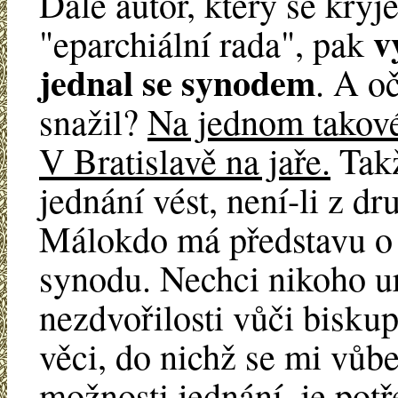
Dále autor, který se kr
v
"eparchiální rada", pak
jednal se synodem
. A o
snažil?
Na jednom takové
V Bratislavě na jaře.
Takž
jednání vést, není-li z dr
Málokdo má představu o 
synodu. Nechci nikoho ura
nezdvořilosti vůči biskup
věci, do nichž se mi vůbe
možnosti jednání, je potř