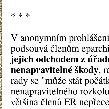
* * *
V anonymním prohlášení,
podsouvá členům eparchi
jejich odchodem z úřad
nenapravitelné škody
, 
rady se "může stát počát
nenapravitelného rozkolu 
většina členů ER nepřec