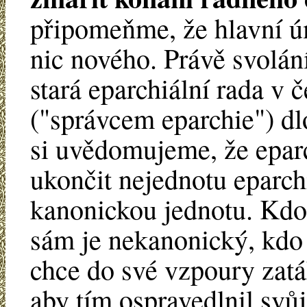
připomeňme, že hlavní úm
nic nového. Právě svolán
stará eparchiální rada v
("správcem eparchie") dl
si uvědomujeme, že epar
ukončit nejednotu eparchie,
kanonickou jednotu. Kdo 
sám je nekanonický, kdo 
chce do své vzpoury zatá
aby tím ospravedlnil svůj