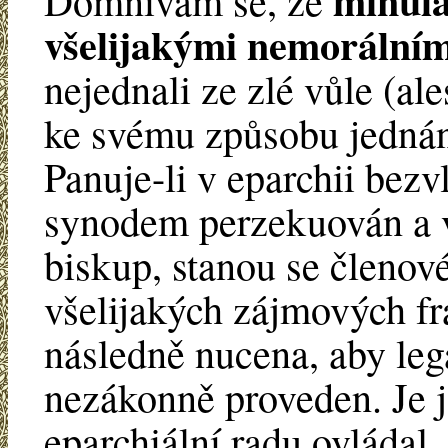
minulá
Domnívám se, že
všelijakými nemorálním
nejednali ze zlé vůle (ale
ke svému způsobu jednání
Panuje-li v eparchii bez
synodem perzekuován a v
biskup, stanou se členov
všelijakých zájmových fr
následně nucena, aby lega
nezákonně proveden. Je ja
eparchiální radu ovládal,