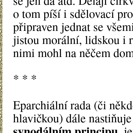
se jen dá atd. Dělají cír
o tom píší i sdělovací pr
připraven jednat se všemi
jistou morální, lidskou i
nimi mohl na něčem dom
* * *
Eparchiální rada (či někd
hlavičkou) dále nastiňuj
synodálním principu
, j