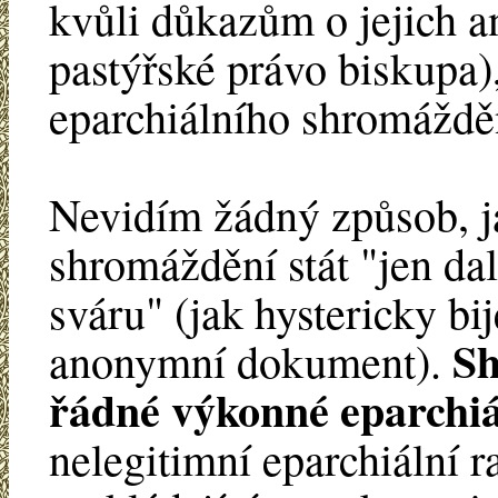
kvůli důkazům o jejich an
pastýřské právo biskupa)
eparchiálního shromáždě
Nevidím žádný způsob, j
shromáždění stát "jen d
sváru" (jak hystericky b
Sh
anonymní dokument).
řádné výkonné eparchiá
nelegitimní eparchiální r