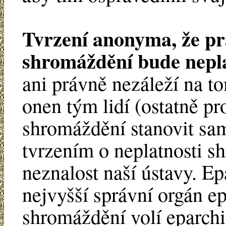
Tvrzení anonyma, že pr
shromáždění bude nepla
ani právně nezáleží na tom
onen tým lidí (ostatně p
shromáždění stanovit sa
tvrzením o neplatnosti s
neznalost naší ústavy. E
nejvyšší správní orgán ep
shromáždění volí eparchi