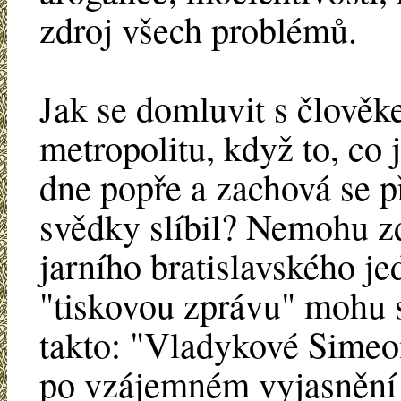
zdroj všech problémů.
Jak se domluvit s člověk
metropolitu, když to, co 
dne popře a zachová se p
svědky slíbil? Nemohu zd
jarního bratislavského je
"tiskovou zprávu" mohu 
takto: "Vladykové Simeon
po vzájemném vyjasnění