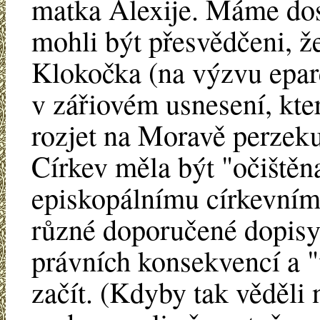
matka Alexije. Máme dos
mohli být přesvědčeni, ž
Klokočka (na výzvu eparc
v zářiovém usnesení, kte
rozjet na Moravě perzeku
Církev měla být "očištěna
episkopálnímu církevním
různé doporučené dopisy
právních konsekvencí a 
začít. (Kdyby tak věděli n