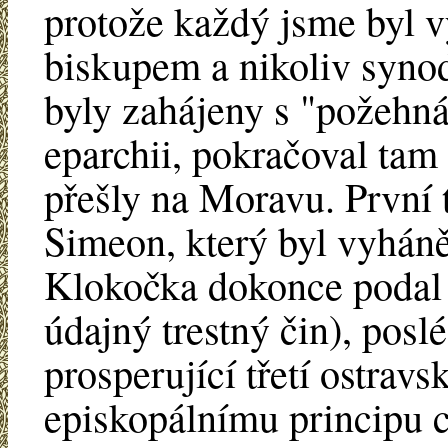
protože každý jsme byl 
biskupem a nikoliv synod
byly zahájeny s "požehn
eparchii, pokračoval tam
přešly na Moravu. První 
Simeon, který byl vyháně
Klokočka dokonce podal n
údajný trestný čin), posl
prosperující třetí ostravs
episkopálnímu principu c