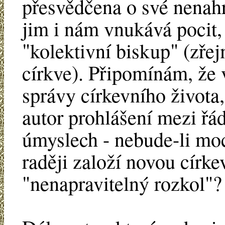
přesvědčena o své nenahr
jim i nám vnukává pocit, 
"kolektivní biskup" (zřej
církve). Připomínám, že 
správy církevního života,
autor prohlášení mezi řá
úmyslech - nebude-li moci
raději založí novou círke
"nenapravitelný rozkol"?