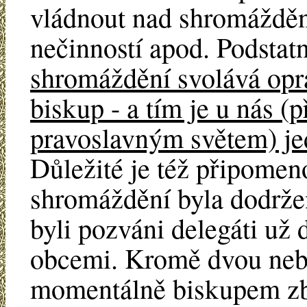
vládnout nad shromážděn
nečinností apod. Podstatn
shromáždění svolává opr
biskup - a tím je u nás (p
pravoslavným světem) je
Důležité je též připomeno
shromáždění byla dodrže
byli pozváni delegáti už 
obcemi. Kromě dvou nebo t
momentálně biskupem zba