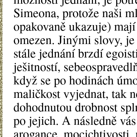
Simeona, protože naši ml
opakovaně ukazuje) mají 
omezen. Jinými slovy, je
stále jednání brzdí egoi
ješitností, sebeospraved
když se po hodinách úmo
maličkost vyjednat, tak n
dohodnutou drobnost splni
po jejich. A následně vás
arogance, mocichtivosti, 