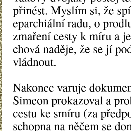
přinést. Myslím si, že sp
eparchiální radu, o prodl
zmaření cesty k míru a j
chová naděje, že se jí po
vládnout.
Nakonec varuje dokument
Simeon prokazoval a prok
cestu ke smíru (za předpo
schopna na něčem se doml