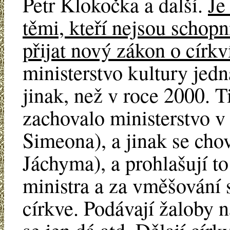
Petr Klokočka a další.
Je
těmi, kteří nejsou schopn
přijat nový zákon o církv
ministerstvo kultury jed
jinak, než v roce 2000. Ti
zachovalo ministerstvo v
Simeona), a jinak se cho
Jáchyma), a prohlašují t
ministra a za vměšování s
církve. Podávají žaloby na