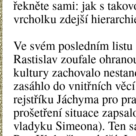
řekněte sami: jak s takov
vrcholku zdejší hierarchi
Ve svém posledním listu 
Rastislav zoufale ohranou
kultury zachovalo nestan
zasáhlo do vnitřních věc
rejstříku Jáchyma pro pr
prošetření situace zapsal
vladyku Simeona). Ten sa