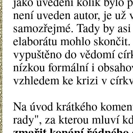
jako uvedení kolik bylo pr
není uveden autor, je už 
samozřejmé. Tady by asi
elaborátu mohlo skončit.
vypuštěno do vědomí církv
nízkou formální i obsah
vzhledem ke krizi v církv
Na úvod krátkého komentá
rady", za kterou mluví k
zmařit konání řádného 