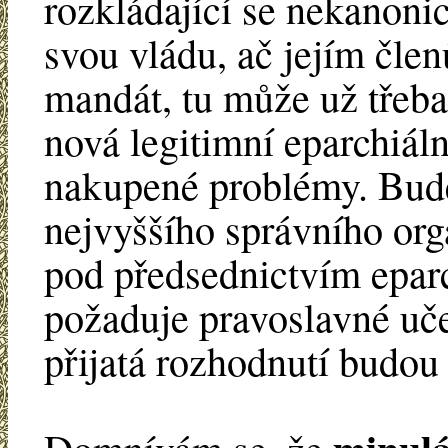
rozkládající se nekanoni
svou vládu, ač jejím čle
mandát, tu může už třeba
nová legitimní eparchiáln
nakupené problémy. Bud
nejvyššího správního org
pod předsednictvím eparc
požaduje pravoslavné učen
přijatá rozhodnutí budou