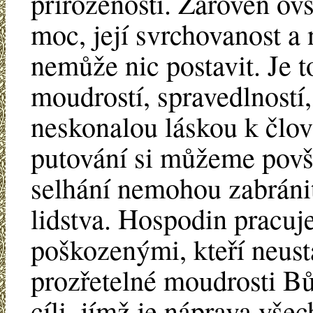
přirozenosti. Zároveň o
moc, její svrchovanost a 
nemůže nic postavit. Je 
moudrostí, spravedlností,
neskonalou láskou k člo
putování si můžeme povši
selhání nemohou zabránit
lidstva. Hospodin pracuj
poškozenými, kteří neustá
prozřetelné moudrosti B
cíli, jímž je náprava všec