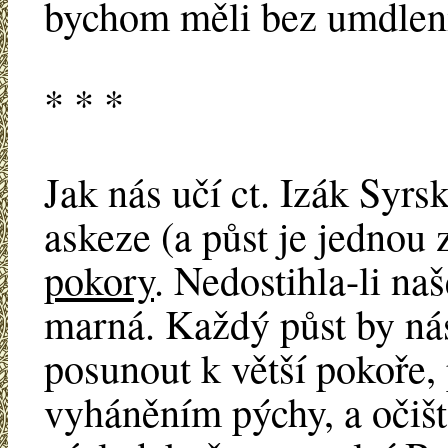
bychom měli bez umdlení
* * *
Jak nás učí ct. Izák Syrs
askeze (a půst je jednou 
pokory
. Nedostihla-li naš
marná. Každý půst by ná
posunout k větší pokoře,
vyháněním pýchy, a očišt