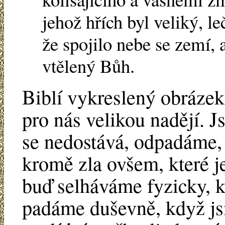
jehož hřích byl veliký, l
že spojilo nebe se zemí, 
vtělený Bůh.
Biblí vykreslený obrázek
pro nás velikou nadějí. Js
se nedostává, odpadáme, 
kromě zla ovšem, které je 
buď selháváme fyzicky, k
padáme duševně, když js