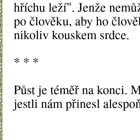
hříchu leží". Jenže nem
po člověku, aby ho člově
nikoliv kouskem srdce.
* * *
Půst je téměř na konci. 
jestli nám přinesl alespo