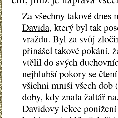
Za všechny takové dnes
Davida
, který byl tak po
vraždu. Byl za svůj zloči
přinášel takové pokání, ž
vtělil do svých duchovníc
nejhlubší pokory se čten
všichni mniši všech dob (
doby, kdy znala žaltář na
Davidovy lekce ponížení 