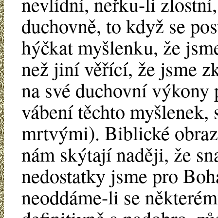
nevlídní, neřku-li zlost
duchovně, to když se pos
hýčkat myšlenku, že jsme
než jiní věřící, že jsme
na své duchovní výkony 
vábení těchto myšlenek,
mrtvými). Biblické obraz
nám skýtají naději, že sn
nedostatky jsme pro Boha
neoddáme-li se některé