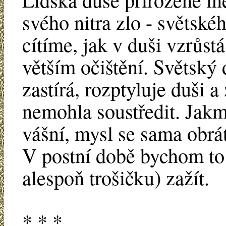
svého nitra zlo - světské
cítíme, jak v duši vzrůst
větším očištění. Světský 
zastírá, rozptyluje duši a
nemohla soustředit. Jakm
vášní, mysl se sama obrát
V postní době bychom to 
alespoň trošičku) zažít.
* * *