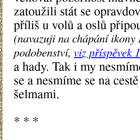
zatoužili stát se opravdo
příliš u volů a oslů přip
(navazuji na chápání ikony 
podobenství,
viz příspěvek 
a hady. Tak i my nesmíme
se a nesmíme se na cestě
šelmami.
* * *