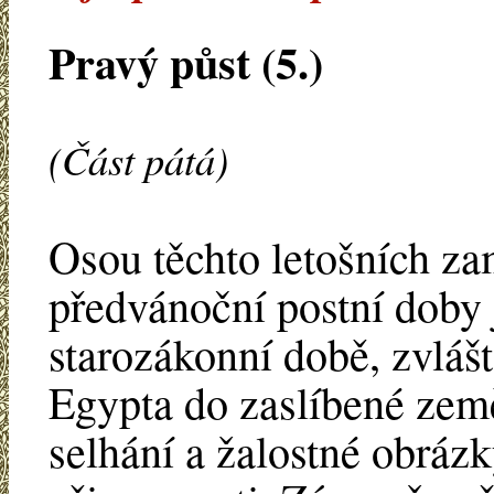
Pravý půst (5.)
(Část pátá)
Osou těchto letošních zam
předvánoční postní doby 
starozákonní době, zvlášt
Egypta do zaslíbené země.
selhání a žalostné obrázk