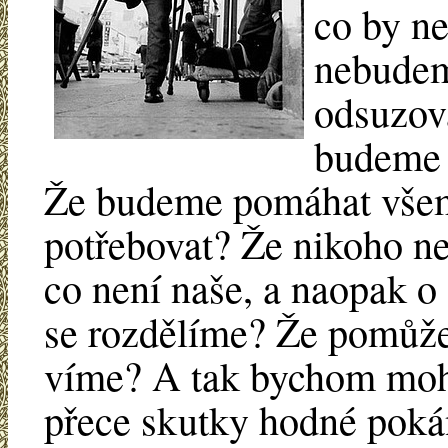
co by ne
nebudem
odsuzov
budeme s
Že budeme pomáhat všem
potřebovat? Že nikoho ne
co není naše, a naopak o
se rozdělíme? Že pomůže
víme? A tak bychom mohli
přece skutky hodné pokání