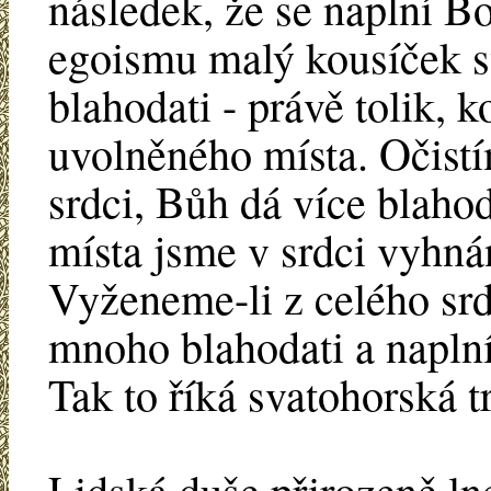
následek, že se naplní B
egoismu malý kousíček s
blahodati - právě tolik, k
uvolněného místa. Očistí
srdci, Bůh dá více blahoda
místa jsme v srdci vyhná
Vyženeme-li z celého srd
mnoho blahodati a naplní
Tak to říká svatohorská t
Lidská duše přirozeně ln