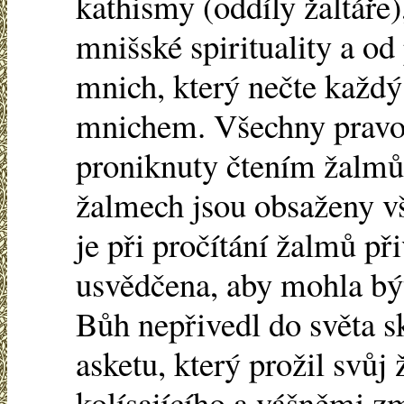
kathismy (oddíly žaltáře)
mnišské spirituality a od
mnich, který nečte každý
mnichem. Všechny pravo
proniknuty čtením žalmů 
žalmech jsou obsaženy vš
je při pročítání žalmů př
usvědčena, aby mohla bý
Bůh nepřivedl do světa s
asketu, který prožil svůj 
kolísajícího a vášněmi zm