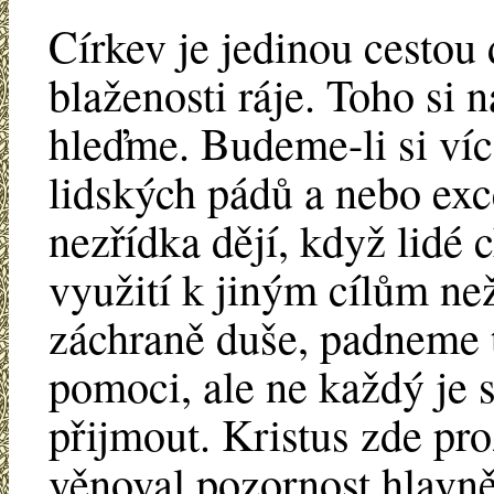
Církev je jedinou cestou
blaženosti ráje. Toho si 
hleďme. Budeme-li si víc
lidských pádů a nebo exc
nezřídka dějí, když lidé 
využití k jiným cílům než
záchraně duše, padneme 
pomoci, ale ne každý je
přijmout. Kristus zde pr
věnoval pozornost hlavně 