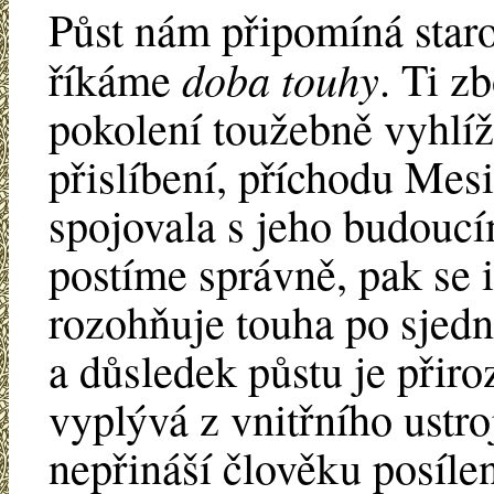
Půst nám připomíná staro
doba touhy
říkáme
. Ti z
pokolení toužebně vyhlí
přislíbení, příchodu Mesi
spojovala s jeho budouc
postíme správně, pak se 
rozohňuje touha po sjedn
a důsledek půstu je přiro
vyplývá z vnitřního ustr
nepřináší člověku posílen