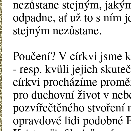
nezůstane stejným, jakým
odpadne, ať už to s ním j
stejným nezůstane.
Poučení? V církvi jsme k
- resp. kvůli jejich sku
církvi procházíme promě
pro duchovní život v neb
pozvířečtěného stvoření 
opravdové lidi podobné 