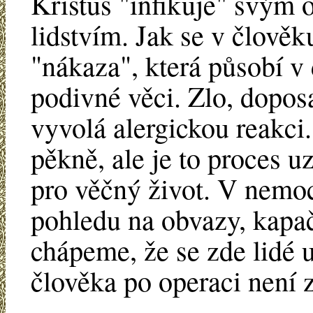
Kristus "infikuje" svým
lidstvím. Jak se v člověk
"nákaza", která působí v 
podivné věci. Zlo, doposa
vyvolá alergickou reakc
pěkně, ale je to proces u
pro věčný život. V nemo
pohledu na obvazy, kapač
chápeme, že se zde lidé u
člověka po operaci není 