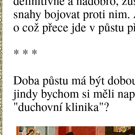
definitivně a nadobro, zů
snahy bojovat proti nim.
o což přece jde v půstu 
* * *
Doba půstu má být dobou
jindy bychom si měli nap
"duchovní klinika"?