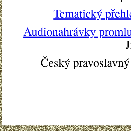
Tematický přehl
Audionahrávky proml
J
Český pravoslavn