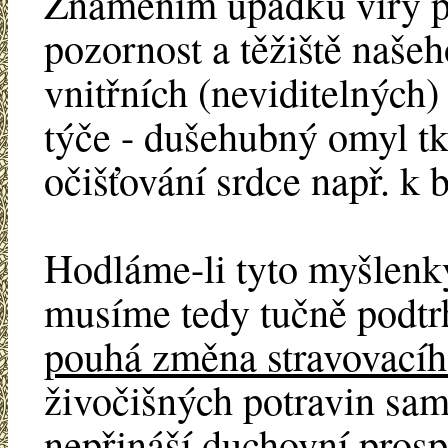
Znamením úpadku víry pr
pozornost a těžiště naše
vnitřních (neviditelných
týče - dušehubný omyl tkv
očišťování srdce např. k 
Hodláme-li tyto myšlenky
musíme tedy tučně podtr
pouhá změna stravovacíh
živočišných potravin sa
nepřináší duchovní prosp