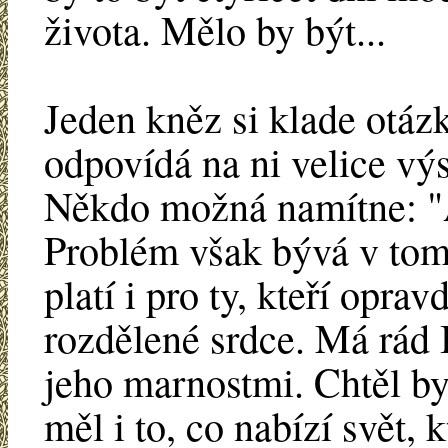
života. Mělo by být...
Jeden kněz si klade otáz
odpovídá na ni velice vý
Někdo možná namítne: "Al
Problém však bývá v tom, 
platí i pro ty, kteří opra
rozdělené srdce. Má rád B
jeho marnostmi. Chtěl by 
měl i to, co nabízí svět, 