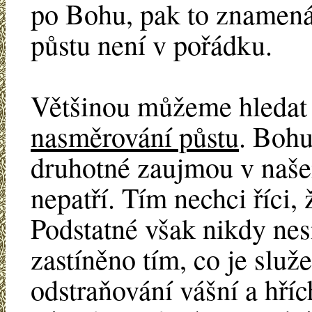
po Bohu, pak to znamená
půstu není v pořádku.
Většinou můžeme hledat 
nasměrování půstu
. Bohu
druhotné zaujmou v naše
nepatří. Tím nechci říci, 
Podstatné však nikdy ne
zastíněno tím, co je služ
odstraňování vášní a hříc