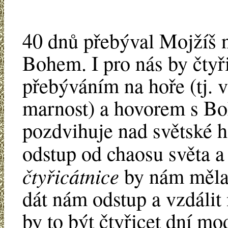
40 dnů přebýval Mojžíš n
Bohem. I pro nás by čtyř
přebýváním na hoře (tj. 
marnost) a hovorem s B
pozdvihuje nad světské h
odstup od chaosu světa a
čtyřicátnice
by nám měla 
dát nám odstup a vzdálit
by to být čtyřicet dní mod