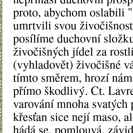
proto, abychom oslabili "z
umrtvili svou živočišnost.
posílíme duchovní složku
živočišných jídel za ros
(vyhladovět) živočišné v
tímto směrem, hrozí nám
přímo škodlivý. Ct. Lavr
varování mnoha svatých p
křesťan sice nejí maso, al
hádá se, pomlouvá, závid