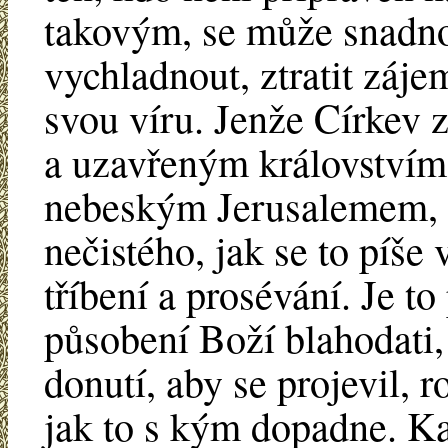
takovým, se může snadno
vychladnout, ztratit záje
svou víru. Jenže Církev 
a uzavřeným královstvím
nebeským Jerusalemem, 
nečistého, jak se to píše 
tříbení a prosévání. Je to
působení Boží blahodati, 
donutí, aby se projevil, 
jak to s kým dopadne. K