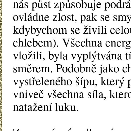
nás půst způsobuje podr
ovládne zlost, pak se smy
kdybychom se živili cel
chlebem). Všechna energi
vložili, byla vyplýtvána 
směrem. Podobně jako 
vystřeleného šípu, který 
vniveč všechna síla, kter
natažení luku.