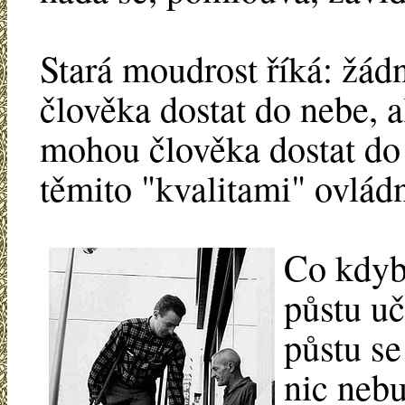
Stará moudrost říká: žá
člověka dostat do nebe, al
mohou člověka dostat do 
těmito "kvalitami" ovládn
Co kdyb
půstu uč
půstu s
nic neb