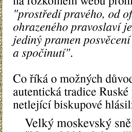
"prostředí pravého, od of
ohrazeného pravoslaví je
jediný pramen posvěcení 
a spočinutí"
.
Co říká o možných důvode
autentická tradice Ruské 
netlející biskupové hlásil
Velký moskevský sněm