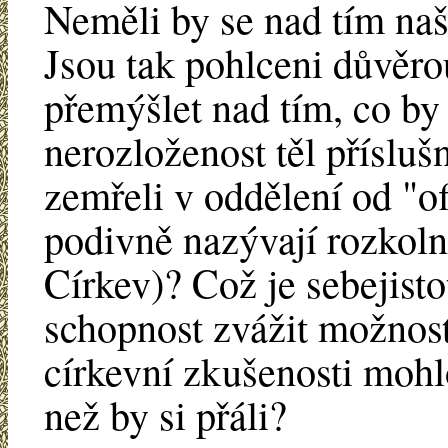
Neměli by se nad tím naš
Jsou tak pohlceni důvěrou
přemýšlet nad tím, co b
nerozloženost těl příslušn
zemřeli v oddělení od "of
podivně nazývají rozkol
Církev)? Což je sebejisto
schopnost zvážit možnost,
církevní zkušenosti mohl
než by si přáli?