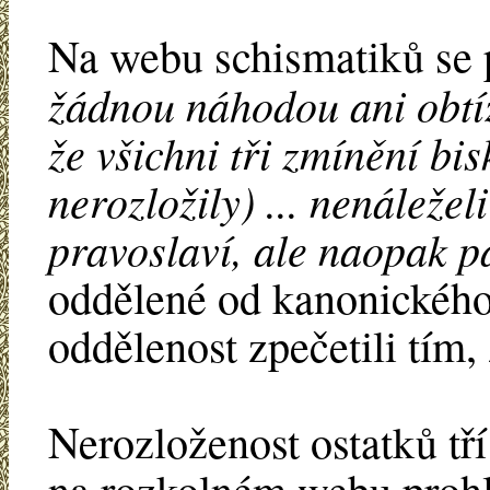
Na webu schismatiků se 
žádnou náhodou ani obtí
že všichni tři zmínění bis
nerozložily) ... nenáležel
pravoslaví, ale naopak pa
oddělené od kanonického 
oddělenost zpečetili tím, 
Nerozloženost ostatků tř
na rozkolném webu prohl