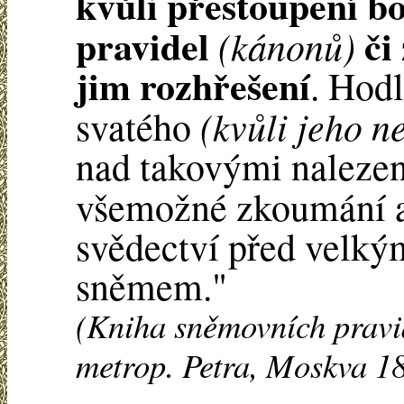
kvůli přestoupení b
pravidel
či
(kánonů)
jim rozhřešení
. Hodl
(kvůli jeho n
svatého
nad takovými nalezen
všemožné zkoumání 
svědectví před velký
sněmem."
(Kniha sněmovních pravid
metrop. Petra, Moskva 188