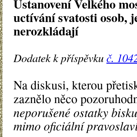
Ustanovení Velkého mo
uctívání svatosti osob, j
nerozkládají
Dodatek k příspěvku
č. 104
Na diskusi, kterou přeti
zaznělo něco pozoruhod
neporušené ostatky bisku
mimo oficiální pravoslaví.