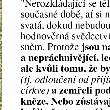
"Nerozkládající se těl
současné době, ať si 
svatá, dokud nebudo
hodnověrná svědectv
jsou n
sněm. Protože
a nepráchnivějící, le
ale kvůli tomu, že by
(tj. odloučeni od při
a zemřeli pod
církve)
kněze. Nebo zůstávaj