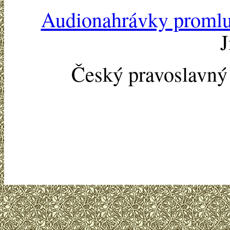
Audionahrávky proml
J
Český pravoslavn