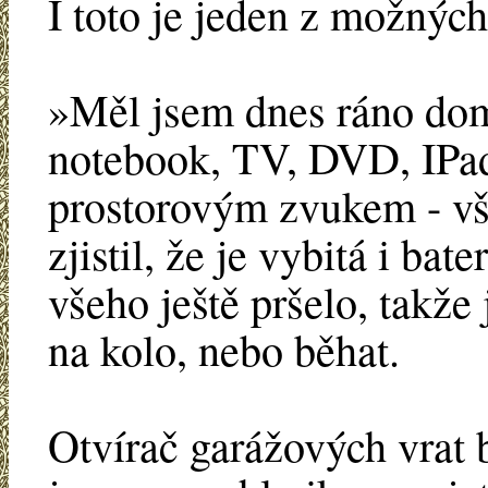
I toto je jeden z možnýc
»Měl jsem dnes ráno do
notebook, TV, DVD, IPad
prostorovým zvukem - vš
zjistil, že je vybitá i ba
všeho ještě pršelo, takže
na kolo, nebo běhat.
Otvírač garážových vrat b