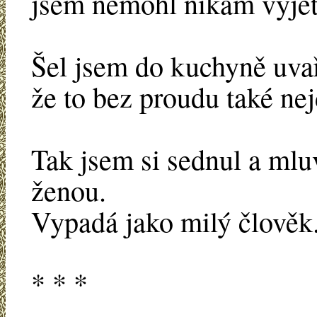
jsem nemohl nikam vyjet
Šel jsem do kuchyně uvař
že to bez proudu také nej
Tak jsem si sednul a mlu
ženou.
Vypadá jako milý člověk
* * *