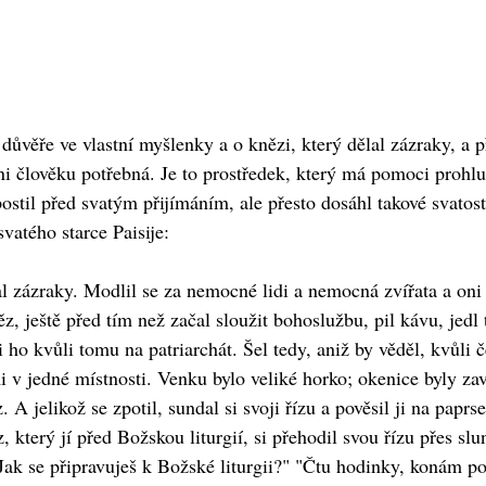
ůvěře ve vlastní myšlenky a o knězi, který dělal zázraky, a př
ni člověku potřebná. Je to prostředek, který má pomoci prohlu
ostil před svatým přijímáním, ale přesto dosáhl takové svatost
vatého starce Paisije:
al zázraky. Modlil se za nemocné lidi a nemocná zvířata a oni
, ještě před tím než začal sloužit bohoslužbu, pil kávu, jedl t
 ho kvůli tomu na patriarchát. Šel tedy, aniž by věděl, kvůli 
mi v jedné místnosti. Venku bylo veliké horko; okenice byly za
A jelikož se zpotil, sundal si svoji řízu a pověsil ji na paprsek
 který jí před Božskou liturgií, si přehodil svou řízu přes sl
? Jak se připravuješ k Božské liturgii?" "Čtu hodinky, konám p