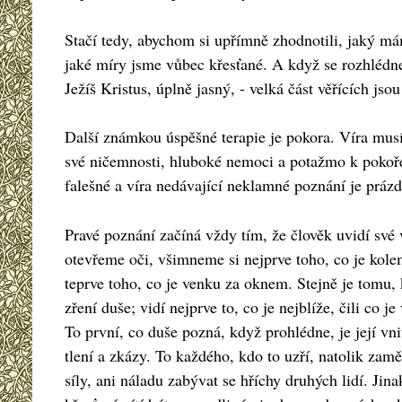
Stačí tedy, abychom si upřímně zhodnotili, jaký má
jaké míry jsme vůbec křesťané. A když se rozhlédnem
Ježíš Kristus, úplně jasný, - velká část věřících js
Další známkou úspěšné terapie je pokora. Víra mus
své ničemnosti, hluboké nemoci a potažmo k pokoře.
falešné a víra nedávající neklamné poznání je práz
Pravé poznání začíná vždy tím, že člověk uvidí své 
otevřeme oči, všimneme si nejprve toho, co je kole
teprve toho, co je venku za oknem. Stejně je tomu,
zření duše; vidí nejprve to, co je nejblíže, čili co je
To první, co duše pozná, když prohlédne, je její vnit
tlení a zkázy. To každého, kdo to uzří, natolik zam
síly, ani náladu zabývat se hříchy druhých lidí. Jina