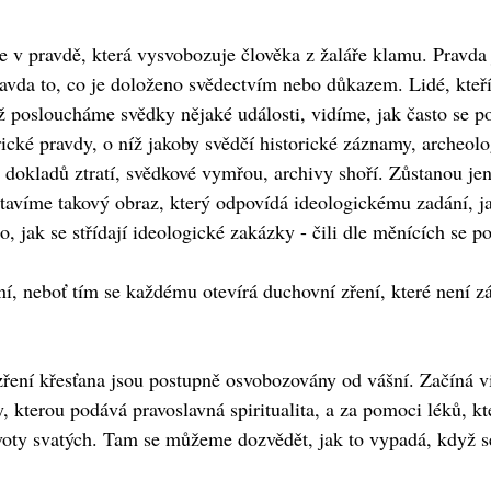
je v pravdě, která vysvobozuje člověka z žaláře klamu. Pravda
pravda to, co je doloženo svědectvím nebo důkazem. Lidé, kteř
 posloucháme svědky nějaké události, vidíme, jak často se pod
rické pravdy, o níž jakoby svědčí historické záznamy, archeolo
 dokladů ztratí, svědkové vymřou, archivy shoří. Zůstanou je
stavíme takový obraz, který odpovídá ideologickému zadání, j
o, jak se střídají ideologické zakázky - čili dle měnících se p
í, neboť tím se každému otevírá duchovní zření, které není záv
 zření křesťana jsou postupně osvobozovány od vášní. Začíná v
 kterou podává pravoslavná spiritualita, a za pomoci léků, kt
životy svatých. Tam se můžeme dozvědět, jak to vypadá, když