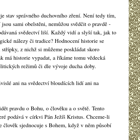
 je stav správného duchovního zření. Není tedy tím,
í jsou sami obelstěni, nemůžou svědčit o pravdě -
ávaná svědectví liší. Každý vidí a slyší tak, jak to
gické nálezy či tradice? Hodnocení historie se
n střípky, z nichž si můžeme poskládat skoro
ak má historie vypadat, a říkáme tomu vědecká
olitických režimů či dle vývoje ducha doby.
islé ani na svědectví bloudících lidí ani na
idět pravdu o Bohu, o člověku a o světě. Tento
eré podává v církvi Pán Ježíš Kristus. Chceme-li
 se člověk sjednocuje s Bohem, když v něm působí