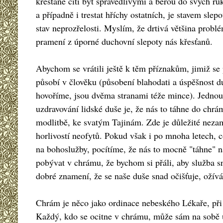
křesťané cítí být spravedlivými a berou do svých ru
a případně i trestat hříchy ostatních, je stavem sle
stav neprozřelosti. Myslím, že drtivá většina probl
pramení z úporné duchovní slepoty nás křesťanů.
Abychom se vrátili ještě k těm příznakům, jimiž se
působí v člověku (působení blahodati a úspěšnost du
hovoříme, jsou dvěma stranami téže mince). Jedno
uzdravování lidské duše je, že nás to táhne do chrá
modlitbě, ke svatým Tajinám. Zde je důležité neza
horlivostí neofytů. Pokud však i po mnoha letech, 
na bohoslužby, pocítíme, že nás to mocně "táhne" na
pobývat v chrámu, že bychom si přáli, aby služba sn
dobré znamení, že se naše duše snad očišťuje, ožívá 
Chrám je něco jako ordinace nebeského Lékaře, při 
Každý, kdo se ocitne v chrámu, může sám na sobě u