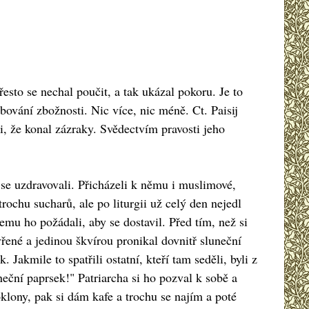
esto se nechal poučit, a tak ukázal pokoru. Je to
bování zbožnosti. Nic více, nic méně. Ct. Paisij
i, že konal zázraky. Svědectvím pravosti jeho
 se uzdravovali. Přicházeli k němu i muslimové,
rochu sucharů, ale po liturgii už celý den nejedl
čemu ho požádali, aby se dostavil. Před tím, než si
vřené a jedinou škvírou pronikal dovnitř sluneční
. Jakmile to spatřili ostatní, kteří tam seděli, byli z
uneční paprsek!" Patriarcha si ho pozval k sobě a
oklony, pak si dám kafe a trochu se najím a poté