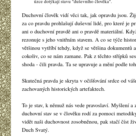
úzce dotýkají stavu "duševního člověka".
Duchovní člověk vidí věci tak, jak opravdu jsou. Ži
za co pravdu prohlašují duševní lidé, pro které je 
ani o duchovní pravdě ani o pravdě materiální. Když
rezonuje s jeho vnitřním stavem. A co se týče histo
většinou vytříbí tehdy, když se většina dokumentů a
cokoliv, co se nám zamane. Pak z těchto střípků se
shoda - čili pravda. Ta se upravuje a mění podle toh
Skutečná pravda je skryta v očišťování srdce od vášn
zachovaných historických artefaktech.
To je stav, k němuž nás vede pravoslaví. Myšlení a
duchovní stav se v člověku rodí za pomoci metodiky,
vidět naši duchovnost zosobněnou, pak stačí číst 
Duch Svatý.