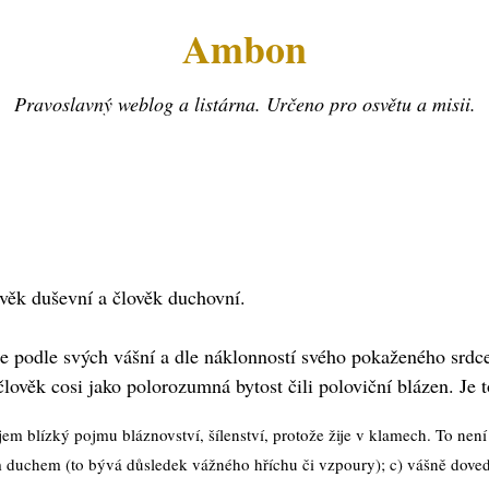
Ambon
Pravoslavný weblog a listárna. Určeno pro osvětu a misii.
lověk duševní a člověk duchovní.
je podle svých vášní a dle náklonností svého pokaženého srdce
člověk cosi jako polorozumná bytost čili poloviční blázen. Je 
jem blízký pojmu bláznovství, šílenství, protože žije v klamech. To nen
 duchem (to bývá důsledek vážného hříchu či vzpoury); c) vášně doved