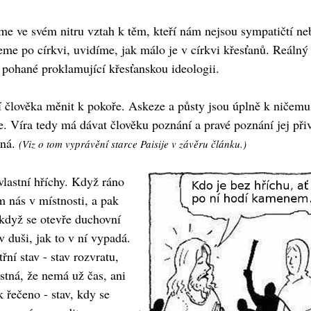
me ve svém nitru vztah k těm, kteří nám nejsou sympatičtí ne
e po církvi, uvidíme, jak málo je v církvi křesťanů. Reálný s
ou pohané proklamující křesťanskou ideologii.
í člověka měnit k pokoře. Askeze a půsty jsou úplně k ničemu
 Víra tedy má dávat člověku poznání a pravé poznání jej přiv
dná.
(Viz o tom vyprávění starce Paisije v závěru článku.)
vlastní hříchy. Když ráno
m nás v místnosti, a pak
 když se otevře duchovní
 v duši, jak to v ní vypadá.
řní stav - stav rozvratu,
ěstná, že nemá už čas, ani
k řečeno - stav, kdy se