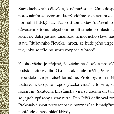
Stav duchovního člověka, k němuž se snažíme dospě
porovnáním se vzorem, který vidíme ve stavu prvos
normální lidský stav. Naproti tomu stav "duševního
důvodem k tomu, abychom mohli směle prohlásit sta
konečně další jasnou známkou nemocného stavu našeh
stavu "duševního člověka" hrozí, že bude jeho utrpen
tak, jako se tělo po smrti rozpadá v hrobě.
Z toho všeho je zřejmé, že záchrana člověka pro věč
podstata církevního života. Jak si ale ověřit, že se
nebo dokonce jen čistě formálně. Proto bychom měli
uzdravení. Co je to nepokrytecká víra? Je to víra, k
rozšíření. Skutečná křesťanská víra se začíná dít t
se jejich způsoby i stav nitra. Pán Ježíš definoval 
Překonává svou přirozenost a povznáší se k nadpřiro
nepřátele a neodplácí křivdy.