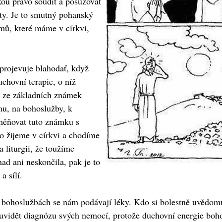
kou právo soudit a posuzovat
poty. Je to smutný pohanský
émů, které máme v církvi,
 projevuje blahodať, když
chovní terapie, o níž
u ze základních známek
mu, na bohoslužby, k
měňovat tuto známku s
co žijeme v církvi a chodíme
 liturgii, že toužíme
ad ani neskončila, pak je to
a sílí.
bohoslužbách se nám podávají léky. Kdo si bolestně uvědomuj
vidět diagnózu svých nemocí, protože duchovní energie bohos