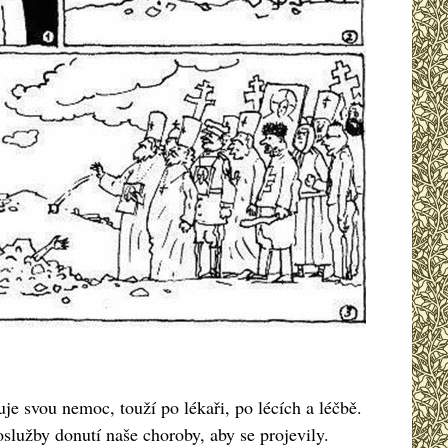
e svou nemoc, touží po lékaři, po lécích a léčbě.
lužby donutí naše choroby, aby se projevily.