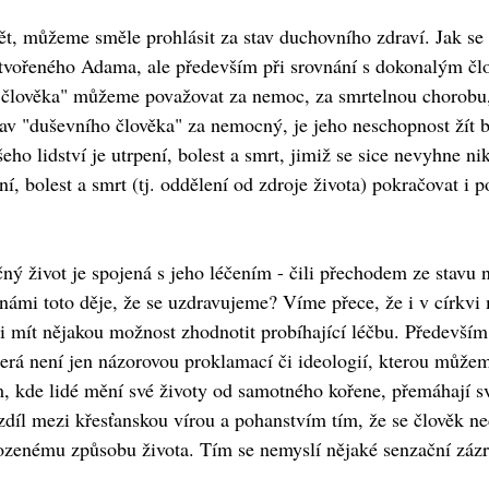
t, můžeme směle prohlásit za stav duchovního zdraví. Jak se 
tvořeného Adama, ale především při srovnání s dokonalým člov
 člověka" můžeme považovat za nemoc, za smrtelnou chorobu, z
v "duševního člověka" za nemocný, je jeho neschopnost žít b
o lidství je utrpení, bolest a smrt, jimiž se sice nevyhne n
í, bolest a smrt (tj. oddělení od zdroje života) pokračovat i p
ný život je spojená s jeho léčením - čili přechodem ze stavu
 s námi toto děje, že se uzdravujeme? Víme přece, že i v církv
 mít nějakou možnost zhodnotit probíhající léčbu. Především
terá není jen názorovou proklamací či ideologií, kterou můžeme
am, kde lidé mění své životy od samotného kořene, přemáhají sv
rozdíl mezi křesťanskou vírou a pohanstvím tím, že se člověk ne
zenému způsobu života. Tím se nemyslí nějaké senzační zázrak