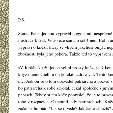
P.S.
Starec Paisij jednou vyprávěl o egoismu, nesprávné d
ilustrace k tezi, že askeze sama o sobě není Bohu a
vypráví o knězi, který se vlivem jakéhosi omylu nep
zbožnosti byla jeho pokora. Takže teď to vyprávění s
»V Jordánsku žil jeden velmi prostý kněz, jenž kon
když onemocněli, a on je také uzdravoval. Tento kněz
nic. Jednou se o tom dozvěděl patriarcha a pozval si
ho patriarcha k sobě zavolal, čekal společně s jiný
paprsek. Tehdy si ten kněz pomyslel, že je to provaz. 
toho v rozpacích. Oznámili tedy patriarchovi: "Kněz,
začal se ho ptát: "Jak se ti vede? Jak často sloužíš