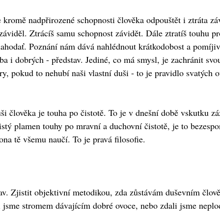
kromě nadpřirozené schopnosti člověka odpouštět i ztráta závi
áviděl. Ztrácíš samu schopnost závidět. Dále ztratíš touhu pr
blahodať. Poznání nám dává nahlédnout krátkodobost a pomíjivo
ba i dobrých - představ. Jediné, co má smysl, je zachránit svo
íry, pokud to nehubí naši vlastní duši - to je pravidlo svatýc
i člověka je touha po čistotě. To je v dnešní době vskutku z
čistý plamen touhy po mravní a duchovní čistotě, je to bezesp
ona tě všemu naučí. To je pravá filosofie.
stav. Zjistit objektivní metodikou, zda zůstávám duševním člo
i jsme stromem dávajícím dobré ovoce, nebo zdali jsme nepl