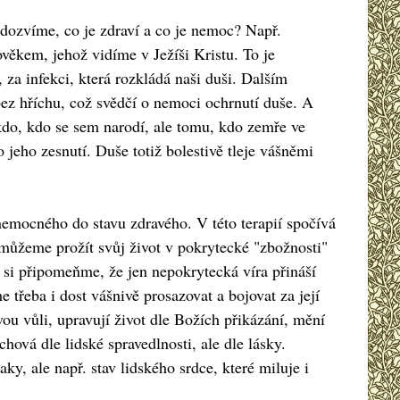
dozvíme, co je zdraví a co je nemoc? Např.
ěkem, jehož vidíme v Ježíši Kristu. To je
a infekci, která rozkládá naši duši. Dalším
ez hříchu, což svědčí o nemoci ochrnutí duše. A
ikdo, kdo se sem narodí, ale tomu, kdo zemře ve
o jeho zesnutí. Duše totiž bolestivě tleje vášněmi
 nemocného do stavu zdravého. V této terapií spočívá
i můžeme prožít svůj život v pokrytecké "zbožnosti"
 si připomeňme, že jen nepokrytecká víra přináší
 třeba i dost vášnivě prosazovat a bojovat za její
ou vůli, upravují život dle Božích přikázání, mění
chová dle lidské spravedlnosti, ale dle lásky.
y, ale např. stav lidského srdce, které miluje i