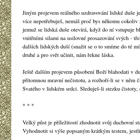
Jiným projevem reálného uzdravování lidské duše je 
více nepotřebuješ, nemáš proč bys někomu cokoliv z
jemuž se lidská duše otevírá, když do ní vstupuje 
vnitřními silami na usilovné prosazování svých - tře
dalších lidských duší (snažit se o to smíme do té m
druhé a pro svět učinit, nám řekne láska.
Ještě dalším projevem působení Boží blahodati v duš
přítomnou mravní nečistotu, a rozhoří-li se v něm 
Svatého v lidském srdci. Sleduješ-li stezku čistoty, 
* * *
Velký půst je příležitostí zhodnotit svůj duchovní 
Vyhodnotit si výše popsaným krátkým testem, jestl