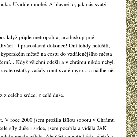
líčka. Uvidíte mnohé. A hlavně to, jak nás svatý
: když přijde metropolita, arcibiskup jiné
iváci - i pravoslavní dokonce! Oni tehdy netušili,
m kyperském městě na cestu do vzdálenějšího města
večerní... Když všichni odešli a v chrámu nikdo nebyl,
 svaté ostatky začaly ronit svaté myro... a nádherně
z celého srdce, z celé duše.
ost. V roce 2000 jsem prožila Bílou sobotu v Chrámu
elé síly duše i srdce, jsem pocítila a viděla JAK
ikdy neodvysílala. Ale část autentických záběrů z