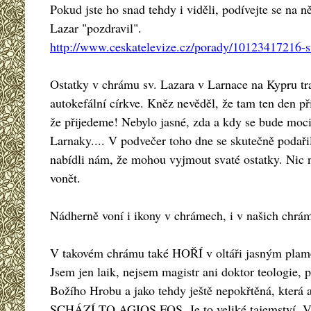
Pokud jste ho snad tehdy i viděli, podívejte se na 
Lazar "pozdravil".
http://www.ceskatelevize.cz/porady/10123417216-s
Ostatky v chrámu sv. Lazara v Larnace na Kypru tra
autokefální církve. Kněz nevěděl, že tam ten den př
že přijedeme! Nebylo jasné, zda a kdy se bude moc
Larnaky.... V podvečer toho dne se skutečně podařilo 
nabídli nám, že mohou vyjmout svaté ostatky. Nic ne
vonět.
Nádherně voní i ikony v chrámech, i v našich chrá
V takovém chrámu také HOŘÍ v oltáři jasným pla
Jsem jen laik, nejsem magistr ani doktor teologie,
Božího Hrobu a jako tehdy ještě nepokřtěná, která a
SCHÁZÍ TO AGIOS FOS. Je to veliké tajemství. Vzni