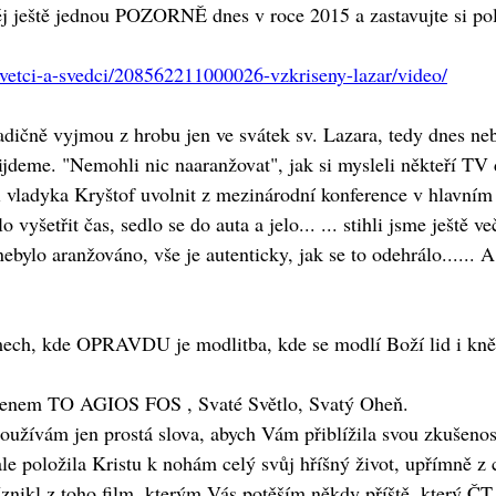
něj ještě jednou POZORNĚ dnes v roce 2015 a zastavujte si po
vetci-a-svedci/208562211000026-vzkriseny-lazar/video/
dičně vyjmou z hrobu jen ve svátek sv. Lazara, tedy dnes nebo
ijdeme. "Nemohli nic naaranžovat", jak si mysleli někteří TV d
i vladyka Kryštof uvolnit z mezinárodní konference v hlavní
vyšetřit čas, sedlo se do auta a jelo... ... stihli jsme ještě 
bylo aranžováno, vše je autenticky, jak se to odehrálo...... A
mech, kde OPRAVDU je modlitba, kde se modlí Boží lid i kněz 
menem TO AGIOS FOS , Svaté Světlo, Svatý Oheň.
 používám jen prostá slova, abych Vám přiblížila svou zkušen
le položila Kristu k nohám celý svůj hříšný život, upřímně z c
kl z toho film, kterým Vás potěším někdy příště, který ČT n