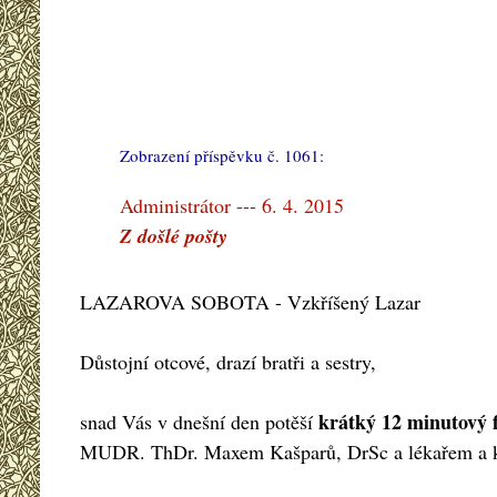
Zobrazení příspěvku č. 1061:
#
Administrátor --- 6. 4. 2015
Z došlé pošty
LAZAROVA SOBOTA - Vzkříšený Lazar
Důstojní otcové, drazí bratři a sestry,
krátký 12 minutový 
snad Vás v dnešní den potěší
MUDR. ThDr. Maxem Kašparů, DrSc a lékařem a k