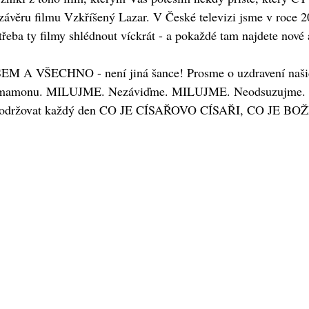
 závěru filmu Vzkříšený Lazar. V České televizi jsme v roce 20
eba ty filmy shlédnout víckrát - a pokaždé tam najdete nové a 
VŠEM A VŠECHNO - není jiná šance! Prosme o uzdravení naš
monu. MILUJME. Nezáviďme. MILUJME. Neodsuzujme. Milu
 stačí dodržovat každý den CO JE CÍSAŘOVO CÍSAŘI, CO