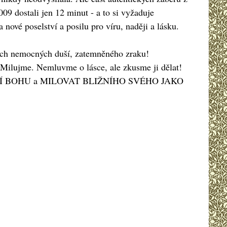
09 dostali jen 12 minut - a to si vyžaduje
nové poselství a posilu pro víru, naději a lásku.
ich nemocných duší, zatemněného zraku!
jme. Nemluvme o lásce, ale zkusme ji dělat!
 JE BOŽÍ BOHU a MILOVAT BLIŽNÍHO SVÉHO JAKO