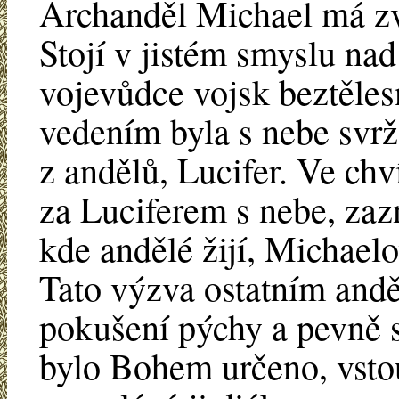
Archanděl Michael má zvl
Stojí v jistém smyslu nad
vojevůdce vojsk beztěles
vedením byla s nebe svrže
z andělů, Lucifer. Ve chv
za Luciferem s nebe, zaz
kde andělé žijí, Michael
Tato výzva ostatním and
pokušení pýchy a pevně s
bylo Bohem určeno, vstoup