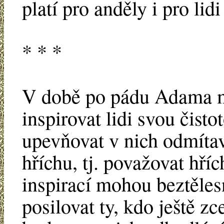
platí pro anděly i pro lidi
* * *
V době po pádu Adama ma
inspirovat lidi svou čisto
upevňovat v nich odmítav
hříchu, tj. považovat hří
inspirací mohou beztěle
posilovat ty, kdo ještě zc