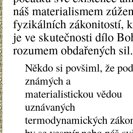
náš materialismem zúžen
fyzikálních zákonitostí, 
je ve skutečnosti dílo 
rozumem obdařených sil.
Někdo si povšiml, že pod
známých a
materialistickou vědou
uznávaných
termodynamických záko
by se vesmír nebo náš sv