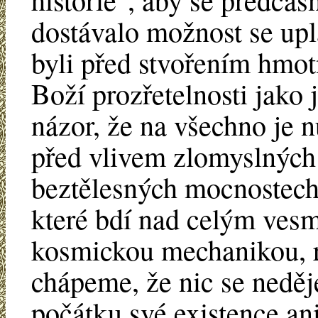
dostávalo možnost se upl
byli před stvořením hmo
Boží prozřetelnosti jako
názor, že na všechno je n
před vlivem zlomyslných
beztělesných mocnostech s
které bdí nad celým vesm
kosmickou mechanikou, re
chápeme, že nic se neděj
počátku své existence ani