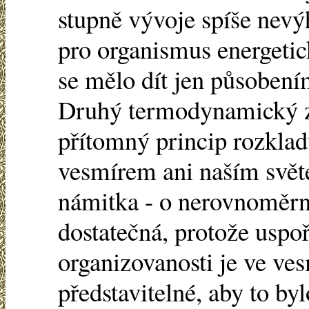
stupně vývoje spíše nevý
pro organismus energetick
se mělo dít jen působením
Druhý termodynamický z
přítomný princip rozklad
vesmírem ani naším svět
námitka - o nerovnoměrno
dostatečná, protože uspoř
organizovanosti je ve ves
představitelné, aby to by