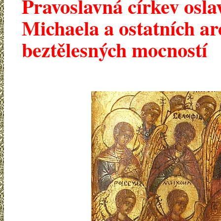
Pravoslavná církev osla
Michaela a ostatních ar
beztělesných mocností