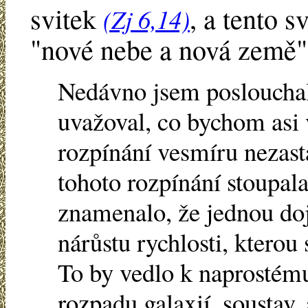
svitek
, a tento 
(Zj 6,14)
"nové nebe a nová země
Nedávno jsem poslouchal
uvažoval, co bychom asi 
rozpínání vesmíru nezasta
tohoto rozpínání stoupal
znamenalo, že jednou do
nárůstu rychlosti, kterou
To by vedlo k naprostému
rozpadu galaxií, soustav,