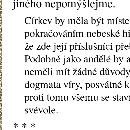
jiného nepomýšlejme.
Církev by měla být míste
pokračováním nebeské hie
že zde její příslušníci př
Podobně jako andělé by an
neměli mít žádné důvody
dogmata víry, posvátné ká
proti tomu všemu se staví
svévole.
* * *