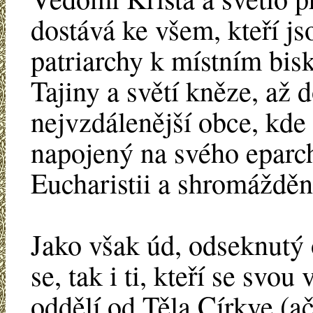
dostává ke všem, kteří js
patriarchy k místním bis
Tajiny a světí kněze, až
nejvzdálenější obce, kde
napojený na svého eparch
Eucharistii a shromáždění 
Jako však úd, odseknutý 
se, tak i ti, kteří se svo
oddělí od Těla Církve (a