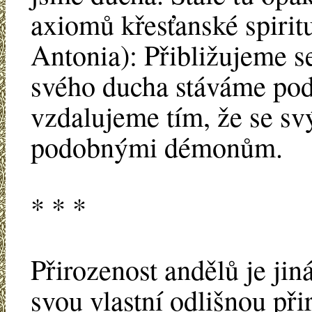
axiomů křesťanské spiritu
Antonia): Přibližujeme s
svého ducha stáváme po
vzdalujeme tím, že se 
podobnými démonům.
* * *
Přirozenost andělů je jin
svou vlastní odlišnou při