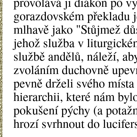
provolává ji diákon po v
gorazdovském překladu j
mlhavě jako "Stůjmež důs
jehož služba v liturgick
službě andělů, náleží, a
zvoláním duchovně upevn
pevně drželi svého místa
hierarchii, které nám by
pokušení pýchy (a potažm
hrozí svrhnout do lucife