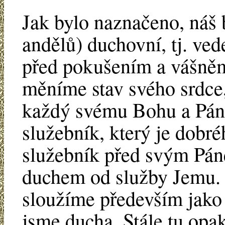
Jak bylo naznačeno, náš 
andělů) duchovní, tj. ve
před pokušením a vášněm
měníme stav svého srdce,
každý svému Bohu a Pánu
služebník, který je dobr
služebník před svým Pá
duchem od služby Jemu. 
sloužíme především jako 
jsme ducha. Stále tu opa