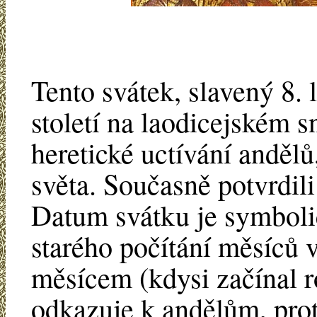
Tento svátek, slavený 8. 
století na laodicejském 
heretické uctívání andělů
světa. Současně potvrdili
Datum svátku je symbolic
starého počítání měsíců 
měsícem (kdysi začínal 
odkazuje k andělům, proto