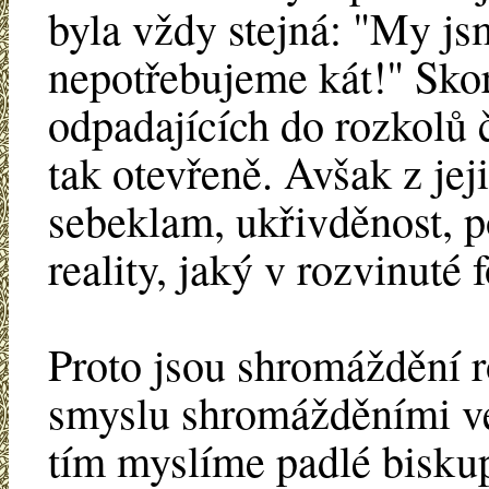
byla vždy stejná: "My js
nepotřebujeme kát!" Skoro
odpadajících do rozkolů 
tak otevřeně. Avšak z je
sebeklam, ukřivděnost, p
reality, jaký v rozvinuté
Proto jsou shromáždění r
smyslu shromážděními ve
tím myslíme padlé bisku