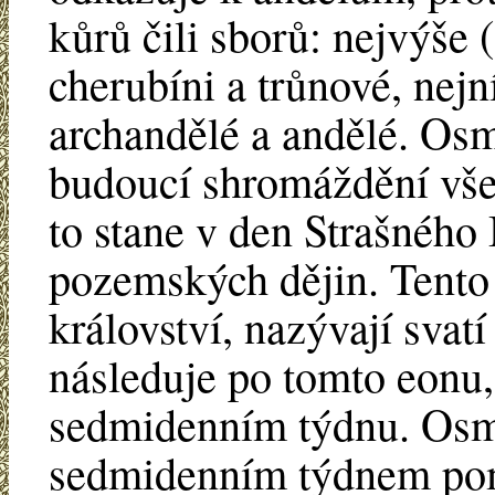
kůrů čili sborů: nejvýše (
cherubíni a trůnové, nejn
archandělé a andělé. Os
budoucí shromáždění vše
to stane v den Strašného
pozemských dějin. Tento
království, nazývají sva
následuje po tomto eonu,
sedmidenním týdnu. Osmé
sedmidenním týdnem pomi