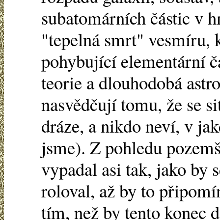
subatomárních částic v 
"tepelná smrt" vesmíru, 
pohybující elementární čá
teorie a dlouhodobá ast
nasvědčují tomu, že se si
dráze, a nikdo neví, v j
jsme). Z pohledu pozemš
vypadal asi tak, jako by 
roloval, až by to připomí
tím, než by tento konec 