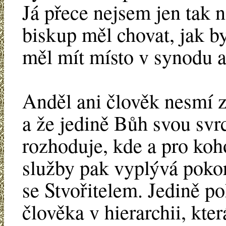
Já přece nejsem jen tak n
biskup měl chovat, jak by
měl mít místo v synodu a
Anděl ani člověk nesmí 
a že jedině Bůh svou svr
rozhoduje, kde a pro koh
služby pak vyplývá pokor
se Stvořitelem. Jedině pok
člověka v hierarchii, kt