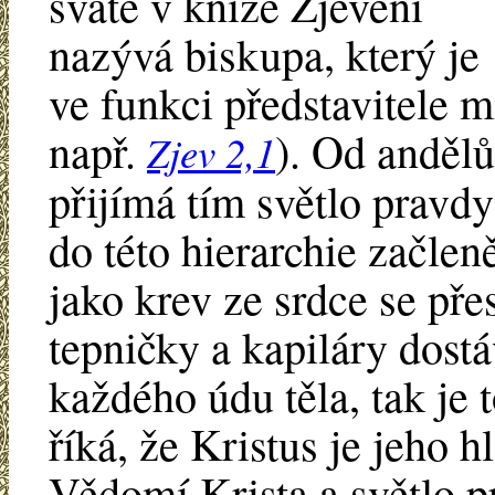
svaté v knize Zjevení
nazývá biskupa, který je
ve funkci představitele m
např.
). Od anděl
Zjev 2,1
přijímá tím světlo pravdy
do této hierarchie začlen
jako krev ze srdce se pře
tepničky a kapiláry dostá
každého údu těla, tak je 
říká, že Kristus je jeho h
Vědomí Krista a světlo p