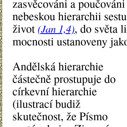
zasvěcováni a poučováni n
nebeskou hierarchii sest
život
, do světa 
(Jan 1,4)
mocnosti ustanoveny jako
Andělská hierarchie
částečně prostupuje do
církevní hierarchie
(ilustrací budiž
skutečnost, že Písmo