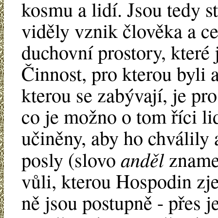
kosmu a lidí. Jsou tedy s
viděly vznik člověka a ce
duchovní prostory, které 
Činnost, pro kterou byli
kterou se zabývají, je pr
co je možno o tom říci li
učiněny, aby ho chválily 
anděl
posly (slovo
znam
vůli, kterou Hospodin zj
ně jsou postupně - přes je