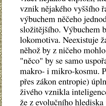
vznik nějakého vyššího řá
výbuchem něčeho jednod
složitějšího. Výbuchem 
lokomotiva. Neexistuje ž
něhož by z ničeho mohlo 
"něco" by se samo uspořá
makro- i mikro-kosmu. Pa
přes zákon entropie) úpln
živého vznikla inteligenc
že z evolučního hlediska 