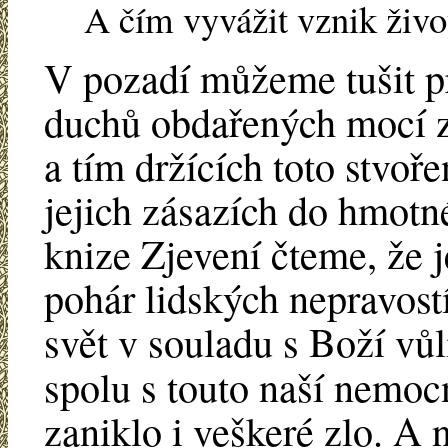
A čím vyvážit vznik živ
V pozadí můžeme tušit prá
duchů obdařených mocí z
a tím držících toto stvoř
jejich zásazích do hmotné
knize Zjevení čteme, že j
pohár lidských nepravost
svět v souladu s Boží vůl
spolu s touto naší nemoc
zaniklo i veškeré zlo. A 