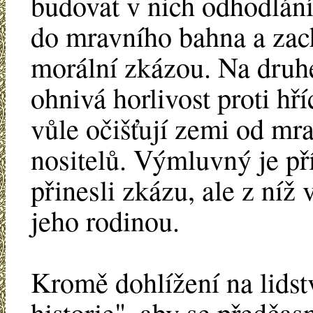
budovat v nich odhodlání
do mravního bahna a zac
morální zkázou. Na druhé 
ohnivá horlivost proti hří
vůle očišťují zemi od mra
nositelů. Výmluvný je př
přinesli zkázu, ale z níž
jeho rodinou.
Kromě dohlížení na lidst
historie", aby se předčas