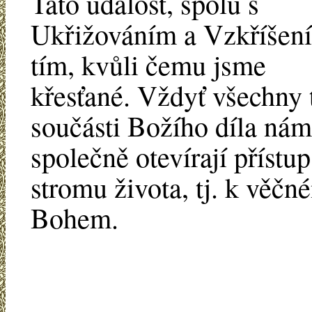
Tato událost, spolu s
Ukřižováním a Vzkříšení
tím, kvůli čemu jsme
křesťané. Vždyť všechny t
součásti Božího díla nám
společně otevírají přístup
stromu života, tj. k věč
Bohem.