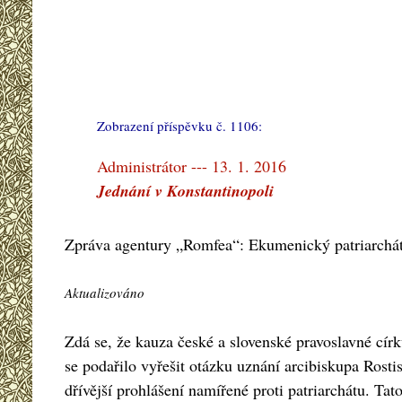
Zobrazení příspěvku č. 1106:
#
Administrátor --- 13. 1. 2016
Jednání v Konstantinopoli
Zpráva agentury „Romfea“: Ekumenický patriarchát 
Aktualizováno
Zdá se, že kauza české a slovenské pravoslavné cír
se podařilo vyřešit otázku uznání arcibiskupa Rost
dřívější prohlášení namířené proti patriarchátu. Ta