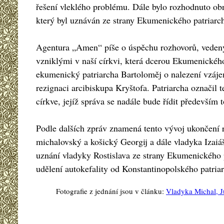
řešení vleklého problému. Dále bylo rozhodnuto o
který byl uznáván ze strany Ekumenického patriarchá
Agentura „Amen“ píše o úspěchu rozhovorů, vedený
vzniklými v naší církvi, která dcerou Ekumenickéh
ekumenický patriarcha Bartoloměj o nalezení vzájem
rezignaci arcibiskupa Kryštofa. Patriarcha označil t
církve, jejíž správa se nadále bude řídit především
Podle dalších zpráv znamená tento vývoj ukončení ro
michalovský a košický Georgij a dále vladyka Izaiáš
uznání vladyky Rostislava ze strany Ekumenického p
udělení autokefality od Konstantinopolského patriar
Fotografie z jednání jsou v článku:
Vladyka Michal, J