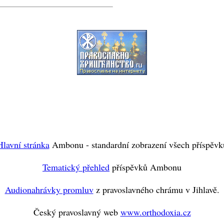
Hlavní stránka
Ambonu - standardní zobrazení všech příspěvk
Tematický přehled
příspěvků Ambonu
Audionahrávky promluv
z pravoslavného chrámu v Jihlavě.
Český pravoslavný web
www.orthodoxia.cz