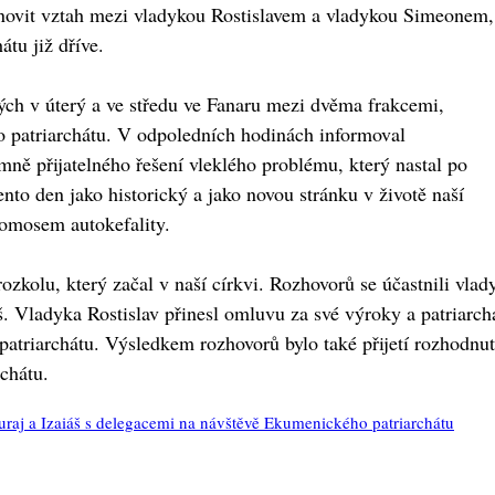
bnovit vztah mezi vladykou Rostislavem a vladykou Simeonem,
tu již dříve.
ch v úterý a ve středu ve Fanaru mezi dvěma frakcemi,
o patriarchátu. V odpoledních hodinách informoval
ně přijatelného řešení vleklého problému, který nastal po
ento den jako historický a jako novou stránku v životě naší
 tomosem autokefality.
zkolu, který začal v naší církvi. Rozhovorů se účastnili vlad
. Vladyka Rostislav přinesl omluvu za své výroky a patriarcha 
atriarchátu. Výsledkem rozhovorů bylo také přijetí rozhodnu
chátu.
uraj a Izaiáš s delegacemi na návštěvě Ekumenického patriarchátu