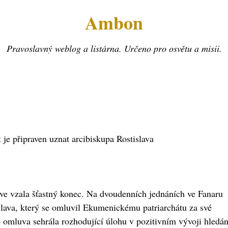
Ambon
Pravoslavný weblog a listárna. Určeno pro osvětu a misii.
je připraven uznat arcibiskupa Rostislava
kve vzala šťastný konec. Na dvoudenních jednáních ve Fanaru
islava, který se omluvil Ekumenickému patriarchátu za své
to omluva sehrála rozhodující úlohu v pozitivním vývoji hledán