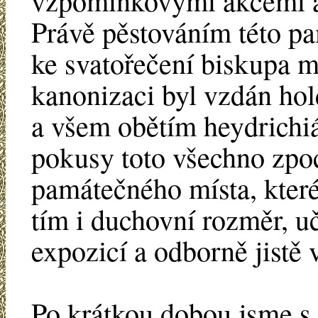
vzpomínkovými akcemi a 
Právě pěstováním této p
ke svatořečení biskupa 
kanonizaci byl vzdán ho
a všem obětím heydrichiá
pokusy toto všechno zpo
památečného místa, které
tím i duchovní rozměr, u
expozicí a odborně jistě
Po krátkou dobou jsme s