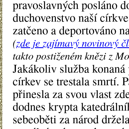
pravoslavných posláno do
duchovenstvo naší církv
zatčeno a deportováno n
(
zde je zajímavý novinový č
takto postiženém knězi z M
Jakákoliv služba konaná
církev se trestala smrtí.
přinesla za svou vlast zde
dodnes krypta katedrálníh
sebeoběti za národ držela