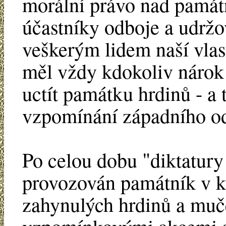
morální právo nad památn
účastníky odboje a udržo
veškerým lidem naší vlas
měl vždy kdokoliv nárok v
uctít památku hrdinů - a 
vzpomínání západního od
Po celou dobu "diktatury 
provozován památník v k
zahynulých hrdinů a muč