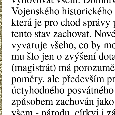
Vojenského historického 
která je pro chod správy 
tento stav zachovat. Nové
vyvaruje všeho, co by mo
mu šlo jen o zvýšení dot
(magistrát) má porozuměn
poměry, ale především pr
úctyhodného posvátného 
způsobem zachován jako v
všem - národu, církvi i 