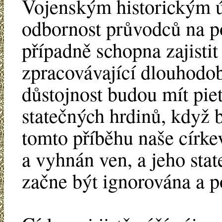
Vojenským historickým ú
odbornost průvodců na p
případně schopna zajistit
zpracovávající dlouhodob
důstojnost budou mít piet
statečných hrdinů, když b
tomto příběhu naše círke
a vyhnán ven, a jeho stat
začne být ignorována a 