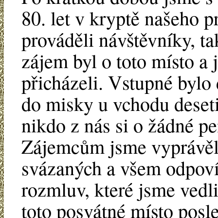
80. let v kryptě našeho 
prováděli návštěvníky, ta
zájem byl o toto místo a
přicházeli. Vstupné bylo 
do misky u vchodu deseti
nikdo z nás si o žádné p
Zájemcům jsme vyprávěli
svázaných a všem odpovíd
rozmluv, které jsme vedli
toto posvátné místo posle