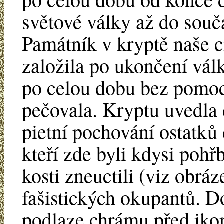
světové války až do souč
Památník v kryptě naše c
založila po ukončení vál
po celou dobu bez pomoci
pečovala. Kryptu uvedla 
pietní pochování ostatků
kteří zde byli kdysi pohř
kosti zneuctili (viz obrá
fašistických okupantů. D
podlaze chrámu před iko