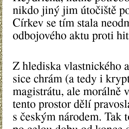
nikdo jiný jim útočiště p
Církev se tím stala neodm
odbojového aktu proti h
Z hlediska vlastnického a
sice chrám (a tedy i kryp
magistrátu, ale morálně v
tento prostor dělí pravos
s českým národem. Tak 
po celou dobu od konce 