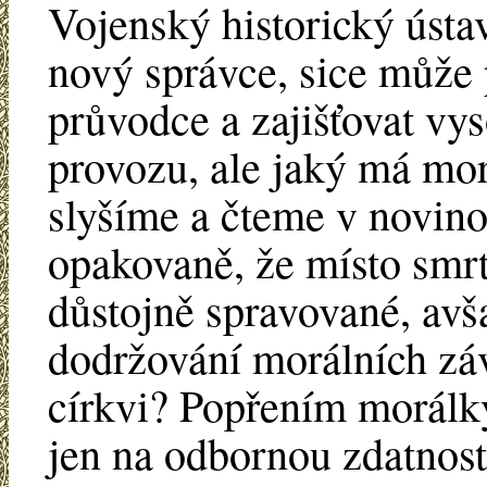
Vojenský historický ústav
nový správce, sice může
průvodce a zajišťovat vy
provozu, ale jaký má mor
slyšíme a čteme v novino
opakovaně, že místo smrt
důstojně spravované, avša
dodržování morálních zá
církvi? Popřením morálky
jen na odbornou zdatnos