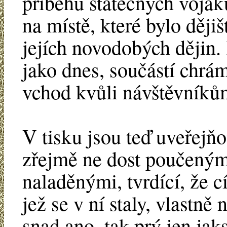
příběhu statečných voják
na místě, které bylo ději
jejích novodobých dějin.
jako dnes, součástí chrá
vchod kvůli návštěvníků
V tisku jsou teď uveřejň
zřejmě ne dost poučeným
naladěnými, tvrdící, že c
jež se v ní staly, vlastn
snad ano, tak prý jen jak