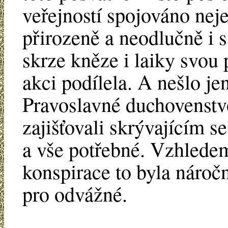
veřejností spojováno nej
přirozeně a neodlučně i s
skrze kněze i laiky svou
akci podílela. A nešlo je
Pravoslavné duchovenstvo
zajišťovali skrývajícím s
a vše potřebné. Vzhlede
konspirace to byla nároč
pro odvážné.