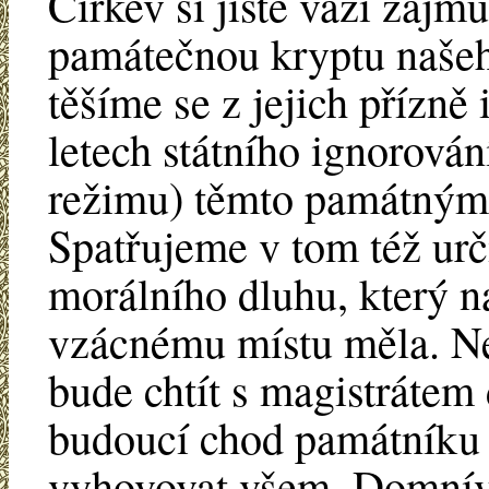
Církev si jistě váží zájm
památečnou kryptu našeh
těšíme se z jejich přízně 
letech státního ignorován
režimu) těmto památným
Spatřujeme v tom též urči
morálního dluhu, který n
vzácnému místu měla. Ne
bude chtít s magistrátem 
budoucí chod památníku t
vyhovovat všem. Domnívá