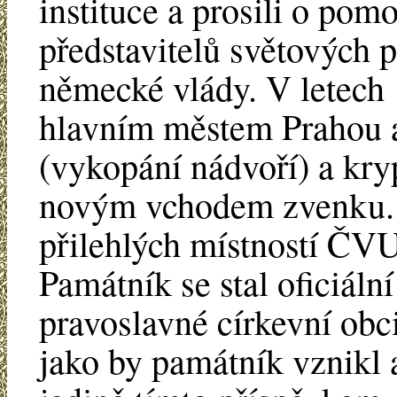
instituce a prosili o pomo
představitelů světových 
německé vlády. V letech 
hlavním městem Prahou a
(vykopání nádvoří) a kry
novým vchodem zvenku. S
přilehlých místností ČV
Památník se stal oficiální
pravoslavné církevní obci
jako by památník vznikl 