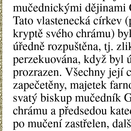
mučednickými dějinami Č
Tato vlastenecká církev (
kryptě svého chrámu) b
úředně rozpuštěna, tj. zl
perzekuována, když byl ú
prozrazen. Všechny její 
zapečetěny, majetek farno
svatý biskup mučedník G
chrámu a předsedou kated
po mučení zastřelen, dalš