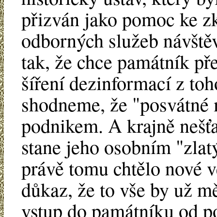
přizván jako pomoc ke zk
odborných služeb návště
tak, že chce památník př
šíření dezinformací z toho
shodneme, že "posvátné
podnikem. A krajně nešťa
stane jeho osobním "zla
právě tomu chtělo nové ve
důkaz, že to vše by už m
vstup do památníku od p