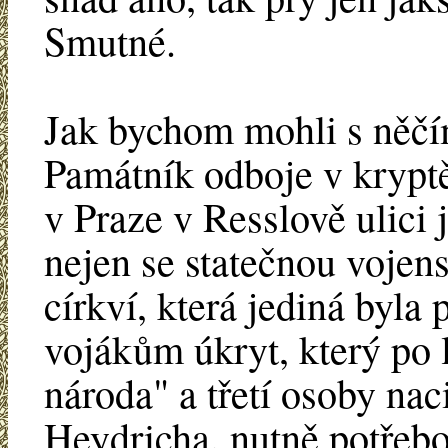
Smutné.
Jak bychom mohli s něčí
Památník odboje v krypt
v Praze v Resslově ulici
nejen se statečnou vojens
církví, která jediná byla
vojákům úkryt, který po 
národa" a třetí osoby naci
Heydricha, nutně potřebov