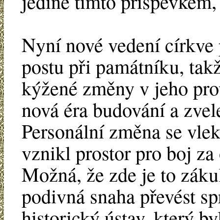
jedině tímto příspěvkem, 
Nyní nové vedení církve
postu při památníku, ta
kýžené změny v jeho prov
nová éra budování a zve
Personální změna se vlek
vznikl prostor pro boj za
Možná, že zde je to záku
podivná snaha převést s
historický ústav, který 