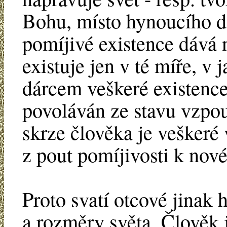
Bohu, místo hynoucího d
pomíjivé existence dává
existuje jen v té míře, v
dárcem veškeré existence
povoláván ze stavu vzpour
skrze člověka je veškeré
z pout pomíjivosti k nové
Proto svatí otcové jinak 
a rozměry světa. Člověk j