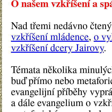
O našem vzkříšení a spá
Nad třemi nedávno čtený
vzkříšení mládence
,
o vy
vzkříšení dcery Jairovy
.
Témata několika minulých
buď přímo nebo metafori
evangelijní příběhy vypr
a dále evangelium o vzkř