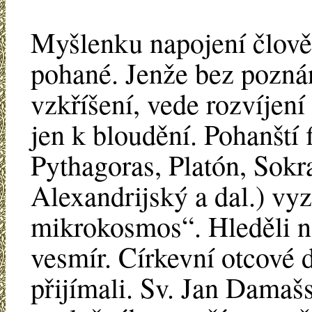
Myšlenku napojení člově
pohané. Jenže bez poznání
vzkříšení, vede rozvíjen
jen k bloudění. Pohanští 
Pythagoras, Platón, Sokr
Alexandrijský a dal.) vyz
mikrokosmos“. Hleděli n
vesmír. Církevní otcové d
přijímali. Sv. Jan Damaš