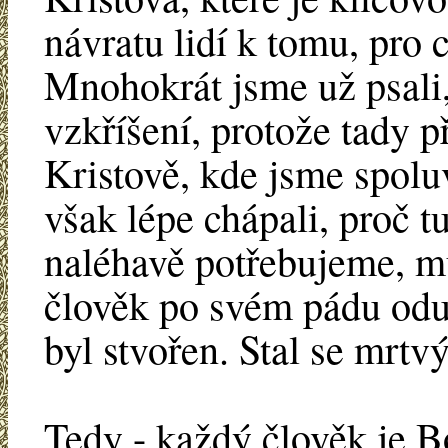
návratu lidí k tomu, pro 
Mnohokrát jsme už psali,
vzkříšení, protože tady 
Kristově, kde jsme spol
však lépe chápali, proč t
naléhavě potřebujeme, mu
člověk po svém pádu odu
byl stvořen. Stal se mrt
Tedy - každý člověk je 