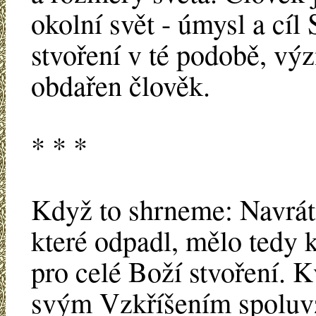
okolní svět - úmysl a cíl
stvoření v té podobě, výz
obdařen člověk.
* * *
Když to shrneme: Navráti
které odpadl, mělo tedy 
pro celé Boží stvoření. K
svým Vzkříšením spoluv