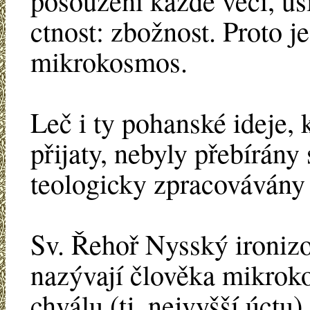
posouzení každé věci, usi
ctnost: zbožnost. Proto 
mikrokosmos.
Leč i ty pohanské ideje, 
přijaty, nebyly přebírány
teologicky zpracovávány
Sv. Řehoř Nysský ironiz
nazývají člověka mikrok
chválu (tj. nejvyšší úctu)