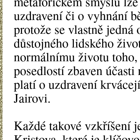
metaforickém smyslu lze v
uzdravení či o vyhnání b
protože se vlastně jedná
důstojného lidského života
normálnímu životu toho,
posedlostí zbaven účasti
platí o uzdravení krvácejí
Jairovi.
Každé takové vzkříšení 
Kristova, které je klíčov