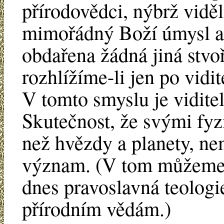
přírodovědci, nýbrž viděl
mimořádný Boží úmysl a 
obdařena žádná jiná stvoř
rozhlížíme-li jen po vidit
V tomto smyslu je vidite
Skutečnost, že svými fyz
než hvězdy a planety, ne
význam. (V tom můžeme s
dnes pravoslavná teologie
přírodním vědám.)