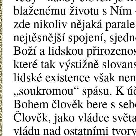
blaženému životu s Ním -
zde nikoliv nějaká parale
nejtěsnější spojení, sjed
Boží a lidskou přirozenos
které tak výstižně slova
lidské existence však ne
„soukromou“ spásu. K úč
Bohem člověk bere s sebo
Člověk, jako vládce svět
vládu nad ostatními tvor