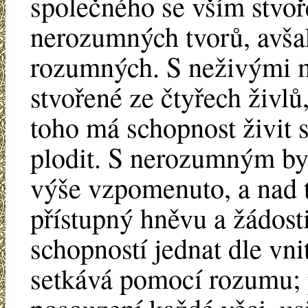
společného se vším stvoř
nerozumných tvorů, avša
rozumných. S neživými m
stvořené ze čtyřech živlů
toho má schopnost živit s
plodit. S nerozumným byt
výše vzpomenuto, a nad t
přístupný hněvu a žádosti
schopností jednat dle vni
setkává pomocí rozumu; p