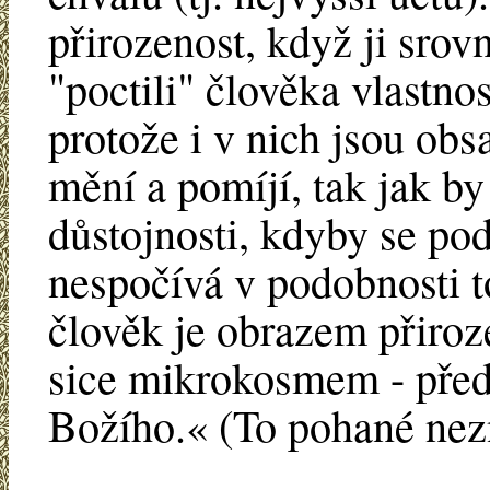
přirozenost, když ji srov
"poctili" člověka vlastn
protože i v nich jsou obsa
mění a pomíjí, tak jak b
důstojnosti, kdyby se po
nespočívá v podobnosti t
člověk je obrazem přiroze
sice mikrokosmem - před
Božího.« (To pohané nezn