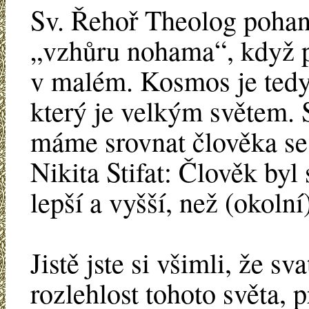
Sv. Řehoř Theolog pohans
„vzhůru nohama“, když pr
v malém. Kosmos je tedy 
který je velkým světem. S
máme srovnat člověka se 
Nikita Stifat: Člověk byl 
lepší a vyšší, než (okolní)
Jistě jste si všimli, že sv
rozlehlost tohoto světa, 