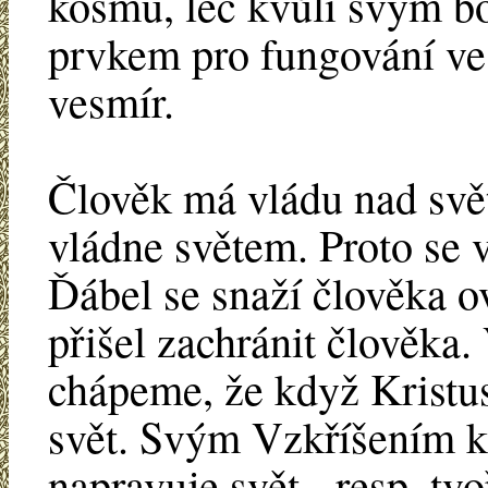
kosmu, leč kvůli svým b
prvkem pro fungování ves
vesmír.
Člověk má vládu nad svě
vládne světem. Proto se 
Ďábel se snaží člověka o
přišel zachránit člověka
chápeme, že když Kristus 
svět. Svým Vzkříšením kř
napravuje svět - resp. tv