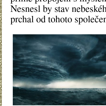
Nesnesl by stav nebeského
prchal od tohoto společe