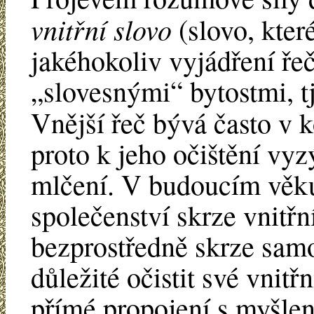
vnitřní slovo
(slovo, kter
jakéhokoliv vyjádření ře
„slovesnými“ bytostmi, t
Vnější řeč bývá často v k
proto k jeho očištění vyz
mlčení. V budoucím věku
společenství skrze vnitřní
bezprostředně skrze samo
důležité očistit své vnitř
přímé propojení s myšlen