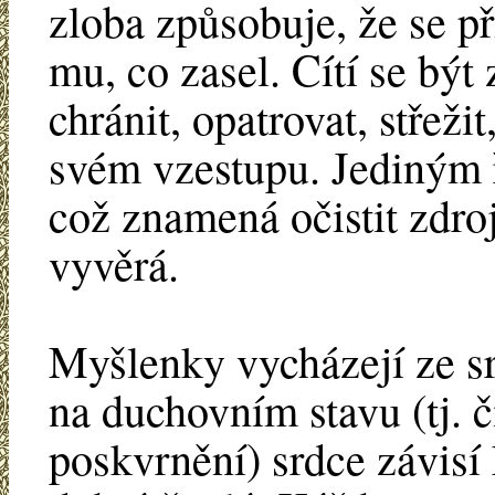
zloba způsobuje, že se p
mu, co zasel. Cítí se být
chránit, opatrovat, střeži
svém vzestupu. Jediným ř
což znamená očistit zdro
vyvěrá.
Myšlenky vycházejí ze s
na duchovním stavu (tj. 
poskvrnění) srdce závisí 