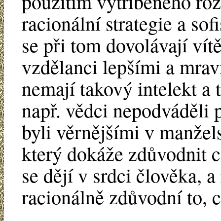
použitím vytříbeného ro
racionální strategie a so
se při tom dovolávají vít
vzdělanci lepšími a mravn
nemají takový intelekt a
např. vědci nepodváděli p
byli věrnějšími v manžel
který dokáže zdůvodnit c
se dějí v srdci člověka,
racionálně zdůvodní to, c