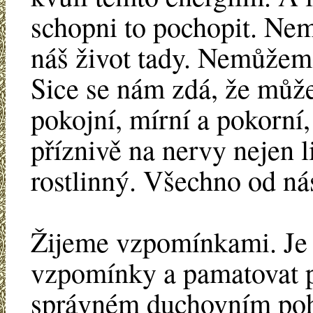
schopni to pochopit. Nem
náš život tady. Nemůžem
Sice se nám zdá, že můž
pokojní, mírní a pokorní
příznivě na nervy nejen li
rostlinný. Všechno od ná
Žijeme vzpomínkami. Je 
vzpomínky a pamatovat po
správném duchovním pohl