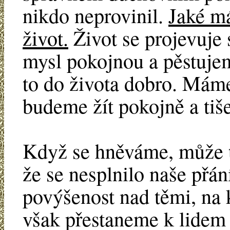
nikdo neprovinil.
Jaké m
život.
Život se projevuje
mysl pokojnou a pěstujem
to do života dobro. Máme
budeme žít pokojně a tiše
Když se hněváme, může t
že se nesplnilo naše př
povýšenost nad těmi, na 
však přestaneme k lidem s