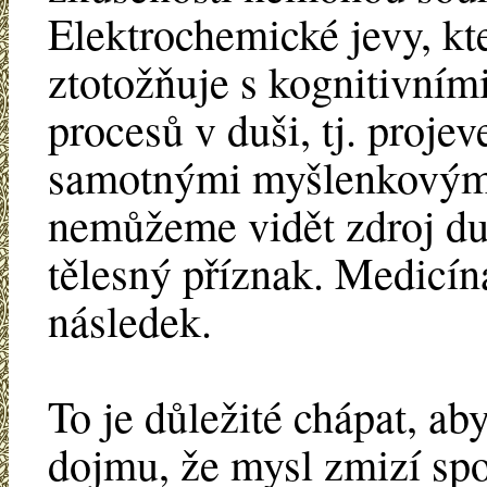
Elektrochemické jevy, kt
ztotožňuje s kognitivní
procesů v duši, tj. proje
samotnými myšlenkovým
nemůžeme vidět zdroj duš
tělesný příznak. Medicín
následek.
To je důležité chápat, 
dojmu, že mysl zmizí spo