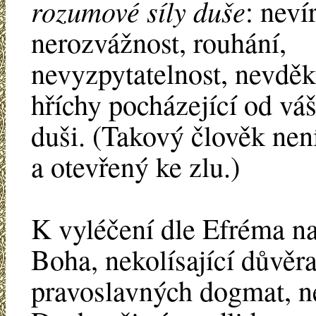
rozumové síly duše
: neví
nerozvážnost, rouhání,
nevyzpytatelnost, nevděk
hříchy pocházející od váš
duši. (Takový člověk nen
a otevřený ke zlu.)
K vyléčení dle Efréma n
Boha, nekolísající důvě
pravoslavných dogmat, n