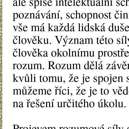
ale spíše intelektuální s
poznávání, schopnost čini
vše má každá lidská duš
člověku. Význam této síl
člověka okolnímu prostře
rozum. Rozum dělá závěr
kvůli tomu, že je spojen
můžeme říci, že je to vě
na řešení určitého úkolu.
Projevem rozumové síly d