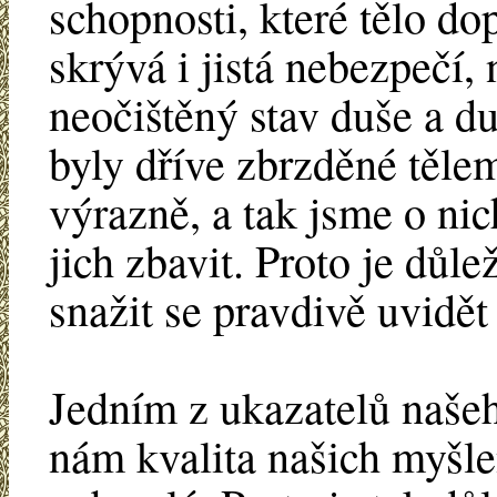
schopnosti, které tělo do
skrývá i jistá nebezpečí, 
neočištěný stav duše a du
byly dříve zbrzděné těle
výrazně, a tak jsme o nic
jich zbavit. Proto je důl
snažit se pravdivě uvidět
Jedním z ukazatelů našeh
nám kvalita našich myšle