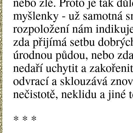
nebo zlé. Proto je tak důl
myšlenky - už samotná sn
rozpoložení nám indikuje,
zda přijímá setbu dobrýc
úrodnou půdou, nebo zd
nedaří uchytit a zakořeni
odvrací a sklouzává znov
nečistotě, neklidu a jiné
* * *