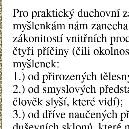
Pro praktický duchovní z
myšlenkám nám zanechali
zákonitostí vnitřních pro
čtyři příčiny (čili okolno
myšlenek:
1.) od přirozených tělesn
2.) od smyslových předst
člověk slyší, které vidí);
3.) od dříve naučených př
duševních sklonů, které 