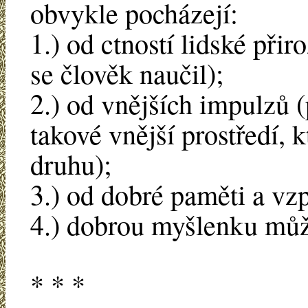
obvykle pocházejí:
1.) od ctností lidské přir
se člověk naučil);
2.) od vnějších impulzů (
takové vnější prostředí, 
druhu);
3.) od dobré paměti a vz
4.) dobrou myšlenku můž
* * *