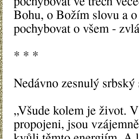
pochybovat ve třech věc
Bohu, o Božím slovu a o
pochybovat o všem - zvlá
* * *
Nedávno zesnulý srbský s
„Všude kolem je život. Vš
propojeni, jsou vzájemně 
kvůli těmto energiím. A l