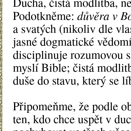
Ducha, čistá modlitba, n
důvěra v B
Podotkněme:
a svatých (nikoliv dle vla
jasné dogmatické vědomí 
disciplinuje rozumovou s
myslí Bible; čistá modli
duše do stavu, který se l
Připomeňme, že podle ob
ten, kdo chce uspět v du