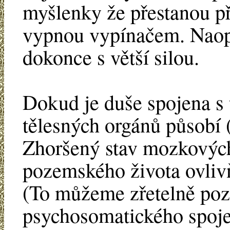
myšlenky že přestanou př
vypnou vypínačem. Naopa
dokonce s větší silou.
Dokud je duše spojena s 
tělesných orgánů působí (
Zhoršený stav mozkových
pozemského života ovlivň
(To můžeme zřetelně poz
psychosomatického spoje