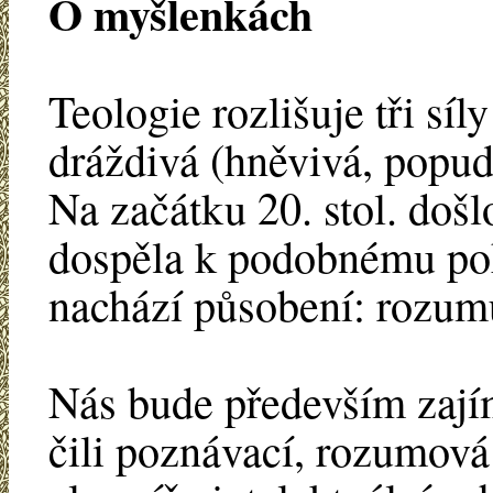
O myšlenkách
Teologie rozlišuje tři sí
dráždivá (hněvivá, popudl
Na začátku 20. stol. došl
dospěla k podobnému poh
nachází působení: rozum
Nás bude především zajím
čili poznávací, rozumová