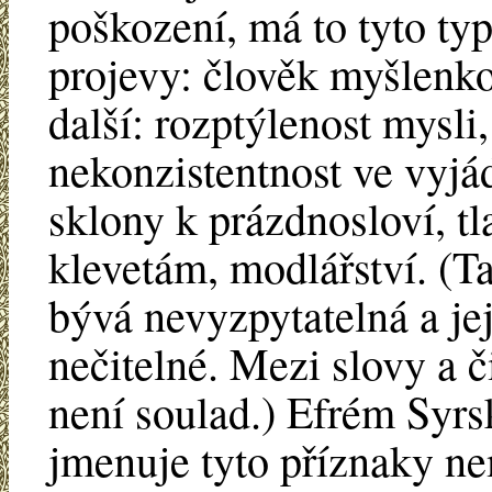
poškození, má to tyto ty
projevy: člověk myšlenko
další: rozptýlenost mysli,
nekonzistentnost ve vyjá
sklony k prázdnosloví, tl
klevetám, modlářství. (T
bývá nevyzpytatelná a jej
nečitelné. Mezi slovy a č
není soulad.) Efrém Syrs
jmenuje tyto příznaky n