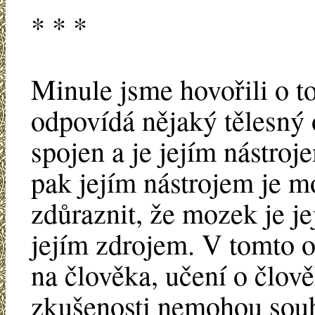
* * *
Minule jsme hovořili o t
odpovídá nějaký tělesný o
spojen a je jejím nástroj
pak jejím nástrojem je 
zdůraznit, že mozek je je
jejím zdrojem. V tomto 
na člověka, učení o člov
zkušenosti nemohou souh