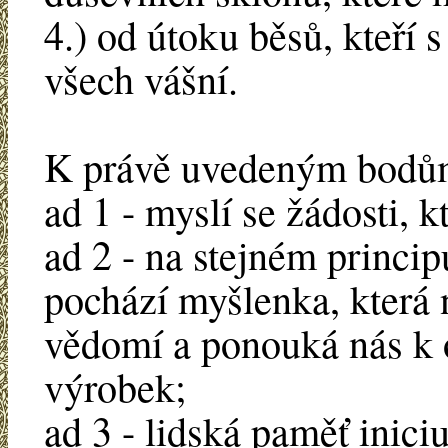
4.) od útoku běsů, kteří 
všech vášní.
K právě uvedeným bodů
ad 1 - myslí se žádosti, 
ad 2 - na stejném princi
pochází myšlenka, která 
vědomí a ponouká nás k o
výrobek;
ad 3 - lidská paměť inici