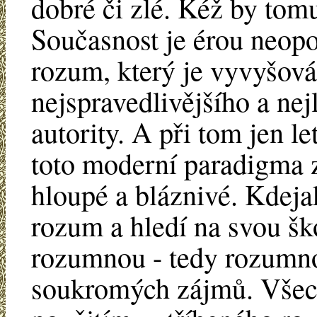
dobré či zlé. Kéž by tomu
Současnost je érou neopo
rozum, který je vyvyšová
nejspravedlivějšího a nej
autority. A při tom jen l
toto moderní paradigma z
hloupé a bláznivé. Kdeja
rozum a hledí na svou šk
rozumnou - tedy rozumno
soukromých zájmů. Všech