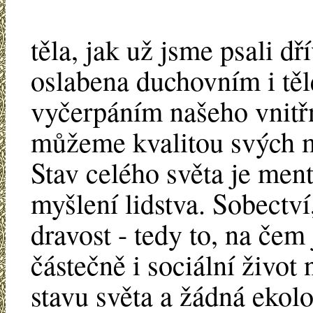
těla, jak už jsme psali dř
oslabena duchovním i tě
vyčerpáním našeho vnitřn
můžeme kvalitou svých m
Stav celého světa je me
myšlení lidstva. Sobectví
dravost - tedy to, na če
částečně i sociální život 
stavu světa a žádná ekolo