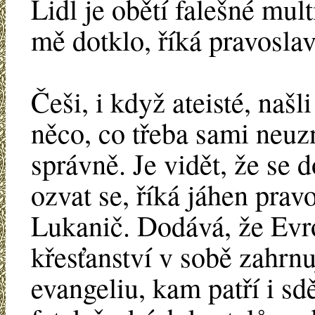
Lidl je obětí falešné mul
mě dotklo, říká pravosla
Češi, i když ateisté, našl
něco, co třeba sami neuzná
správně. Je vidět, že se 
ozvat se, říká jáhen pra
Lukanič. Dodává, že Evro
křesťanství v sobě zahrn
evangeliu, kam patří i s