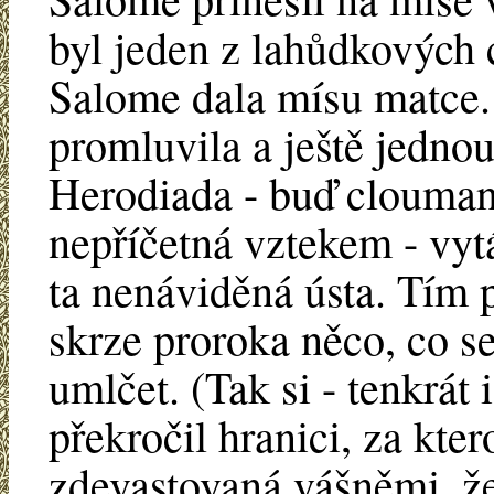
byl jeden z lahůdkových 
Salome dala mísu matce.
promluvila a ještě jednou
Herodiada - buď clouman
nepříčetná vztekem - vytá
ta nenáviděná ústa. Tím p
skrze proroka něco, co se
umlčet. (Tak si - tenkrát 
překročil hranici, za kte
zdevastovaná vášněmi, ž