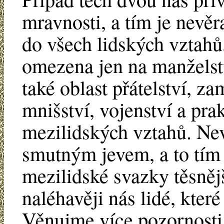
mravnosti, a tím je nev
do všech lidských vztahů,
omezena jen na manželstv
také oblast přátelství, za
mnišství, vojenství a pra
mezilidských vztahů. Nev
smutným jevem, a to tím 
mezilidské svazky těsnějš
naléhavěji nás lidé, kter
Věnujme více pozornosti 