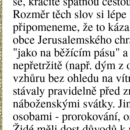
se, kráčíte špatnou cest
Rozměr těch slov si lép
připomeneme, že to kázal
obce Jerusalemského chr
"jako na běžícím pásu" a
nepřetržitě (např. dým z 
vzhůru bez ohledu na vítr
stávaly pravidelně před z
náboženskými svátky. Jin
osobami - prorokování, o
Židé měli dost důvodů k