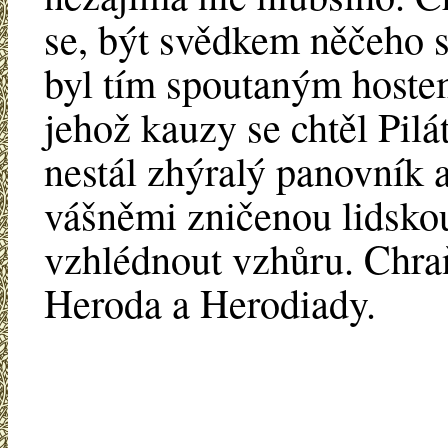
se, být svědkem něčeho s
byl tím spoutaným host
jehož kauzy se chtěl Pilát
nestál zhýralý panovník a
vášněmi zničenou lidskou
vzhlédnout vzhůru. Chra
Heroda a Herodiady.