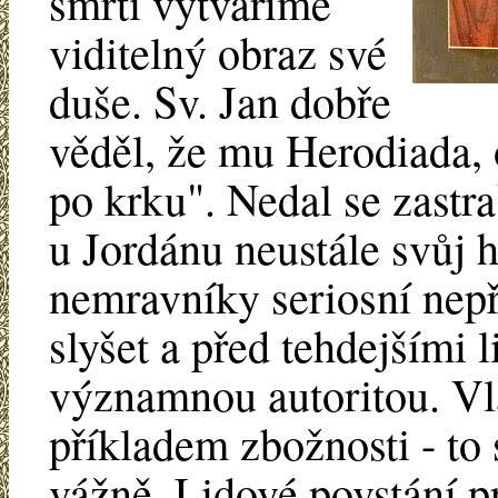
smrti vytváříme
viditelný obraz své
duše. Sv. Jan dobře
věděl, že mu Herodiada, 
po krku". Nedal se zastr
u Jordánu neustále svůj h
nemravníky seriosní nepří
slyšet a před tehdejšími 
významnou autoritou. Vl
příkladem zbožnosti - to 
vážně. Lidové povstání 