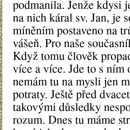
podmanila. Jenže kdysi je
na nich káral sv. Jan, j
míněním postaveno na tr
vášeň. Pro naše současní
Když tomu člověk propadn
více a více. Jde to s ním
nemám tu na mysli jen m
potraty. Ještě před dvace
takovými důsledky nespo
rozum. Dnes tu máme stra