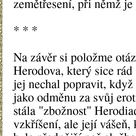
zemětřesení, při němž je 
* * *
Na závěr si položme otáz
Herodova, který sice rád 
jej nechal popravit, když
jako odměnu za svůj erot
stála "zbožnost" Herodiad
vzkříšení, ale její vášeň,