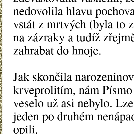
nedovolila hlavu pochova
vstát z mrtvých (byla to z
na zázraky a tudíž zřejm
zahrabat do hnoje.
Jak skončila narozeninov
krveprolitím, nám Písmo 
veselo už asi nebylo. Lze
jeden po druhém nenápadn
opili.