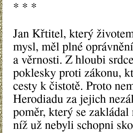
* * *
Jan Křtitel, který životem
mysl, měl plné oprávnění 
a věrnosti. Z hloubi srdc
poklesky proti zákonu, 
cesty k čistotě. Proto n
Herodiadu za jejich nez
poměr, který se zakládal 
níž už nebyli schopni sko