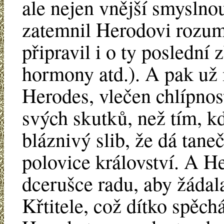
ale nejen vnější smyslnou 
zatemnil Herodovi rozum 
připravil i o ty poslední
hormony atd.). A pak už 
Herodes, vlečen chlípnost
svých skutků, než tím, k
bláznivý slib, že dá taneč
polovice království. A H
dcerušce radu, aby žádala
Křtitele, což dítko spěch