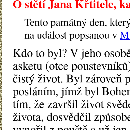
O stětí Jana Křtitele, k
Tento památný den, kte
na událost popsanou v
Ma
Kdo to byl? V jeho osobě
asketu (otce poustevníků)
čistý život. Byl zároveň
posláním, jímž byl Boh
tím, že završil život svěd
života, dosvědčil způsob
vynořil z pouště a už jen