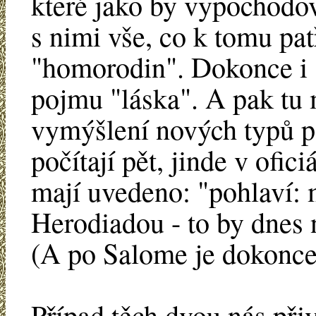
které jako by vypochodov
s nimi vše, co k tomu pat
"homorodin". Dokonce i 
pojmu "láska". A pak tu
vymýšlení nových typů po
počítají pět, jinde v ofic
mají uvedeno: "pohlaví: m
Herodiadou - to by dnes 
(A po Salome je dokonce
Případ těch dvou nás přiv