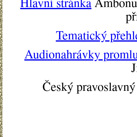
Hlavní stránka
Ambonu -
př
Tematický přehl
Audionahrávky proml
J
Český pravoslavn