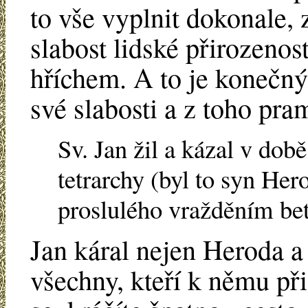
to vše vyplnit dokonale, 
slabost lidské přirozenos
hříchem. A to je konečný 
své slabosti a z toho pra
Sv. Jan žil a kázal v do
tetrarchy (byl to syn Her
proslulého vražděním bet
Jan káral nejen Heroda a
všechny, kteří k němu při