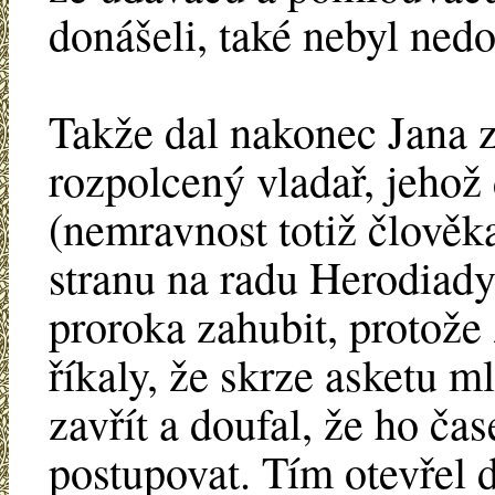
donášeli, také nebyl nedo
Takže dal nakonec Jana z
rozpolcený vladař, jehož
(nemravnost totiž člověka 
stranu na radu Herodiady
proroka zahubit, protože
říkaly, že skrze asketu m
zavřít a doufal, že ho č
postupovat. Tím otevřel d