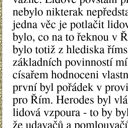
nebylo nikterak nepředst
jedna věc je potlačit lid
bylo, co na to řeknou v 
bylo totiž z hlediska ří
základních povinností mís
císařem hodnoceni vlastně
první byl pořádek v prov
pro Řím. Herodes byl vlá
lidová vzpoura - to by b
že udavačů a pomlouvačů