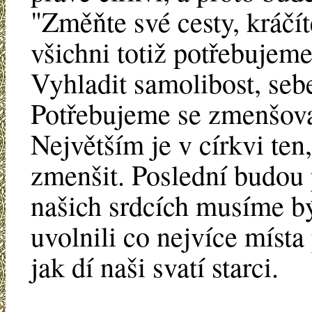
"Změňte své cesty, kráčí
všichni totiž potřebujeme
Vyhladit samolibost, sebe
Potřebujeme se zmenšovat
Největším je v církvi ten
zmenšit. Poslední budou 
našich srdcích musíme b
uvolnili co nejvíce míst
jak dí naši svatí starci.