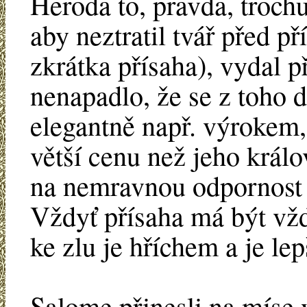
Heroda to, pravda, trochu
aby neztratil tvář před p
zkrátka přísaha), vydal 
nenapadlo, že se z toho d
elegantně např. výrokem
větší cenu než jeho král
na nemravnou odpornost t
Vždyť přísaha má být vž
ke zlu je hříchem a je lepš
Salome přinesli na míse 