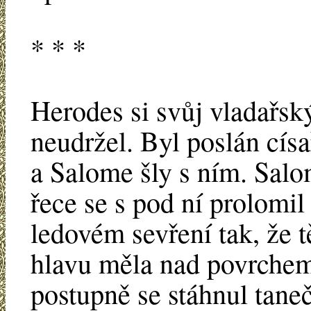
* * *
Herodes si svůj vladařsk
neudržel. Byl poslán cís
a Salome šly s ním. Salo
řece se s pod ní prolomil
ledovém sevření tak, že 
hlavu měla nad povrchem 
postupně se stáhnul taneč