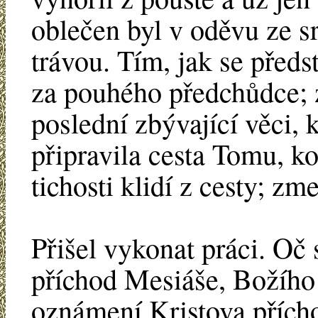
oblečen byl v oděvu ze sr
trávou. Tím, jak se předst
za pouhého předchůdce; z
poslední zbývající věci, 
připravila cesta Tomu, k
tichosti klidí z cesty; z
Přišel vykonat práci. Oč 
příchod Mesiáše, Božího 
oznámení Kristova přích