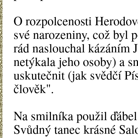
O rozpolcenosti Herodově 
své narozeniny, což byl 
rád naslouchal kázáním J
netýkala jeho osoby) a s
uskutečnit (jak svědčí Pí
člověk".
Na smilníka použil ďábel
Svůdný tanec krásné Sal