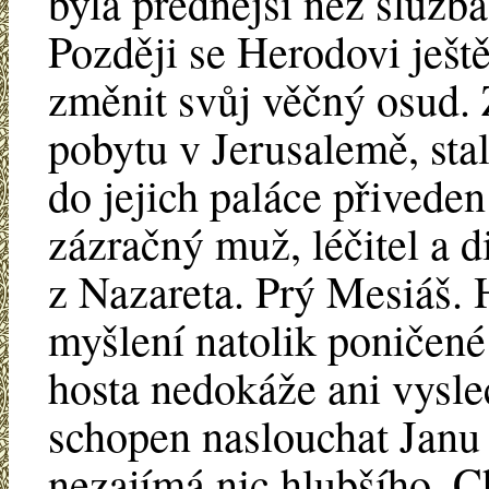
byla přednější než služb
Později se Herodovi ještě
změnit svůj věčný osud. Z
pobytu v Jerusalemě, stal
do jejich paláce přivede
zázračný muž, léčitel a 
z Nazareta. Prý Mesiáš. 
myšlení natolik poničené
hosta nedokáže ani vyslec
schopen naslouchat Janu K
nezajímá nic hlubšího. C