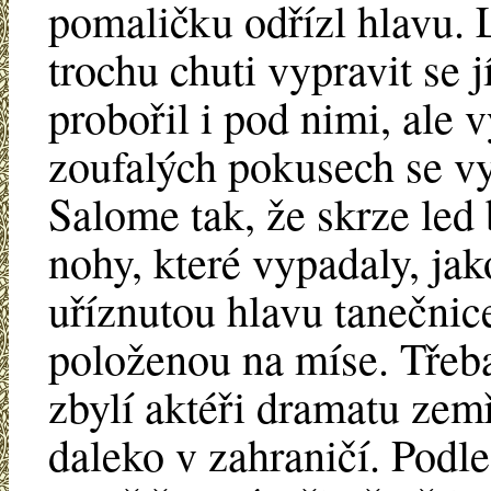
pomaličku odřízl hlavu. L
trochu chuti vypravit se 
probořil i pod nimi, ale v
zoufalých pokusech se vy
Salome tak, že skrze led 
nohy, které vypadaly, jak
uříznutou hlavu tanečnice
položenou na míse. Třeba
zbylí aktéři dramatu zemř
daleko v zahraničí. Podle