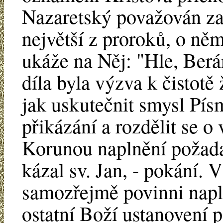
Nazaretský považován za
největší z proroků, o ně
ukáže na Něj: "Hle, Berá
díla byla výzva k čistotě
jak uskutečnit smysl Písm
přikázání a rozdělit se o
Korunou naplnění požadav
kázal sv. Jan, - pokání. 
samozřejmě povinni naplni
ostatní Boží ustanovení p