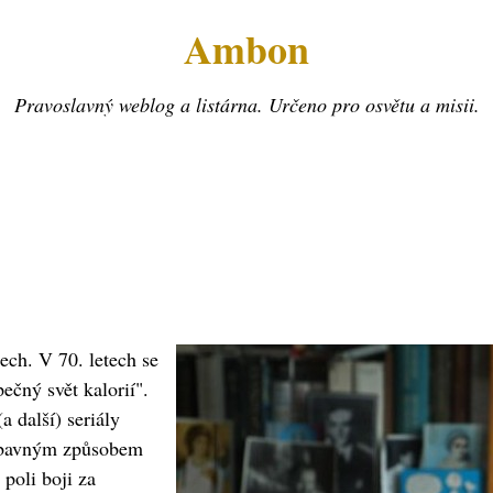
Ambon
Pravoslavný weblog a listárna. Určeno pro osvětu a misii.
ech. V 70. letech se
ečný svět kalorií".
(a další) seriály
zábavným způsobem
 poli boji za