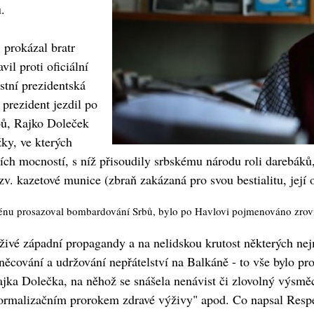
.
 prokázal bratr
il proti oficiální
stní prezidentská
 prezident jezdil po
bů, Rajko Doleček
žky, ve kterých
ních mocností, s níž přisoudily srbskému národu roli darebáků
v. kazetové munice (zbraň zakázaná pro svou bestialitu, její ob
énu prosazoval bombardování Srbů, bylo po Havlovi pojmenováno zrovna
vé západní propagandy a na nelidskou krutost některých nejm
dněcování a udržování nepřátelství na Balkáně - to vše bylo p
ajka Dolečka, na něhož se snášela nenávist či zlovolný výsměc
normalizačním prorokem zdravé výživy" apod. Co napsal Respe