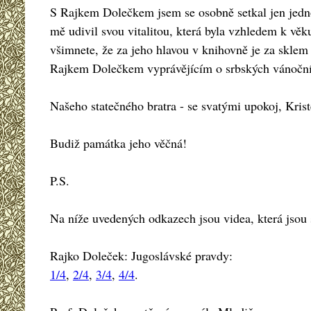
S Rajkem Dolečkem jsem se osobně setkal jen jedno
mě udivil svou vitalitou, která byla vzhledem k věk
všimnete, že za jeho hlavou v knihovně je za sklem v
Rajkem Dolečkem vyprávějícím o srbských vánoční
Našeho statečného bratra - se svatými upokoj, Kris
Budiž památka jeho věčná!
P.S.
Na níže uvedených odkazech jsou videa, která jsou 
Rajko Doleček: Jugoslávské pravdy:
1/4
,
2/4
,
3/4
,
4/4
.