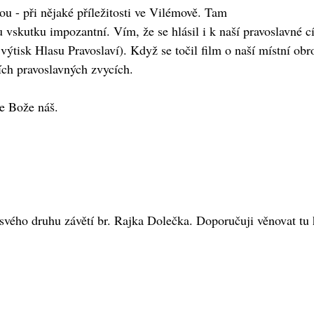
u - při nějaké příležitosti ve Vilémově. Tam
u vskutku impozantní. Vím, že se hlásil i k naší pravoslavné c
ýtisk Hlasu Pravoslaví). Když se točil film o naší místní obro
ch pravoslavných zvycích.
te Bože náš.
svého druhu závětí br. Rajka Dolečka. Doporučuji věnovat tu h