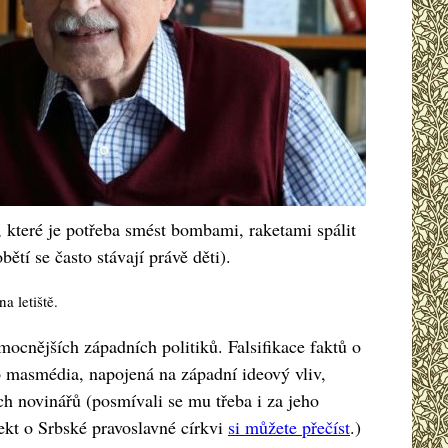
, které je potřeba smést bombami, raketami spálit
ětí se často stávají právě děti).
 letiště.
ocnějších západních politiků. Falsifikace faktů o
ro masmédia, napojená na západní ideový vliv,
h novinářů (posmívali se mu třeba i za jeho
kt o Srbské pravoslavné církvi
si můžete přečíst
.)