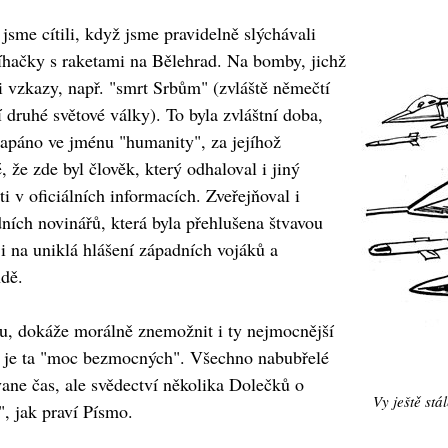
sme cítili, když jsme pravidelně slýchávali
íhačky s raketami na Bělehrad. Na bomby, jichž
i vzkazy, např. "smrt Srbům" (zvláště němečtí
 druhé světové války). To byla zvláštní doba,
šlapáno ve jménu "humanity", za jejíhož
, že zde byl člověk, který odhaloval i jiný
i v oficiálních informacích. Zveřejňoval i
ních novinářů, která byla přehlušena štvavou
 na uniklá hlášení západních vojáků a
ndě.
vdu, dokáže morálně znemožnit i ty nejmocnější
 To je ta "moc bezmocných". Všechno nabubřelé
ane čas, ale svědectví několika Dolečků o
Vy ještě stá
", jak praví Písmo.