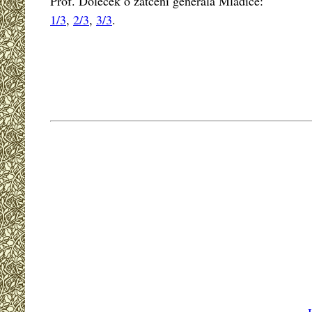
Prof. Doleček o zatčení generála Mladiče:
1/3
,
2/3
,
3/3
.