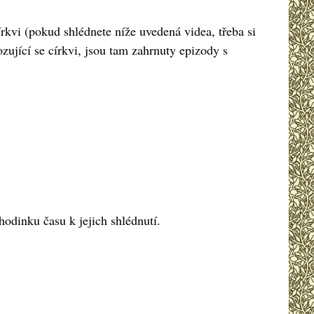
írkvi (pokud shlédnete níže uvedená videa, třeba si
zující se církvi, jsou tam zahrnuty epizody s
odinku času k jejich shlédnutí.