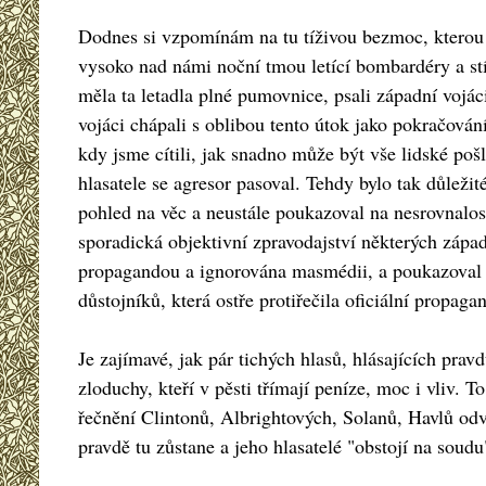
Dodnes si vzpomínám na tu tíživou bezmoc, kterou j
vysoko nad námi noční tmou letící bombardéry a st
měla ta letadla plné pumovnice, psali západní vojác
vojáci chápali s oblibou tento útok jako pokračování
kdy jsme cítili, jak snadno může být vše lidské po
hlasatele se agresor pasoval. Tehdy bylo tak důležité
pohled na věc a neustále poukazoval na nesrovnalost
sporadická objektivní zpravodajství některých západ
propagandou a ignorována masmédii, a poukazoval i
důstojníků, která ostře protiřečila oficiální propaga
Je zajímavé, jak pár tichých hlasů, hlásajících pra
zloduchy, kteří v pěsti třímají peníze, moc i vliv.
řečnění Clintonů, Albrightových, Solanů, Havlů odv
pravdě tu zůstane a jeho hlasatelé "obstojí na soudu