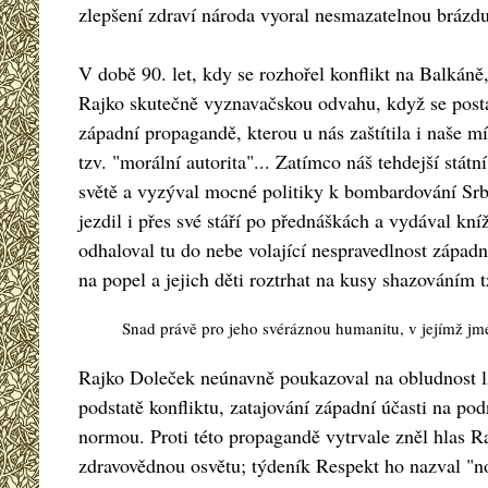
zlepšení zdraví národa vyoral nesmazatelnou brázdu
V době 90. let, kdy se rozhořel konflikt na Balkáně,
Rajko skutečně vyznavačskou odvahu, když se postav
západní propagandě, kterou u nás zaštítila i naše mí
tzv. "morální autorita"... Zatímco náš tehdejší státní
světě a vyzýval mocné politiky k bombardování Sr
jezdil i přes své stáří po přednáškách a vydával kní
odhaloval tu do nebe volající nespravedlnost západ
na popel a jejich děti roztrhat na kusy shazováním tz
Snad právě pro jeho svéráznou humanitu, v jejímž jm
Rajko Doleček neúnavně poukazoval na obludnost lži
podstatě konfliktu, zatajování západní účasti na po
normou. Proti této propagandě vytrvale zněl hlas R
zdravovědnou osvětu; týdeník Respekt ho nazval "