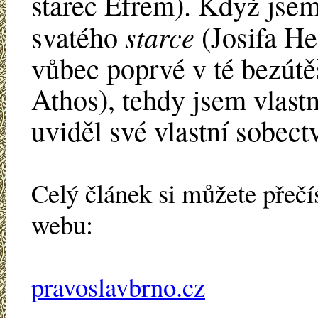
starec Efrem). Když jse
starce
svatého
(Josifa He
vůbec poprvé v té bezútě
Athos), tehdy jsem vlast
uviděl své vlastní sobect
Celý článek si můžete přeč
webu:
pravoslavbrno.cz