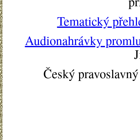
př
Tematický přehl
Audionahrávky proml
J
Český pravoslavn