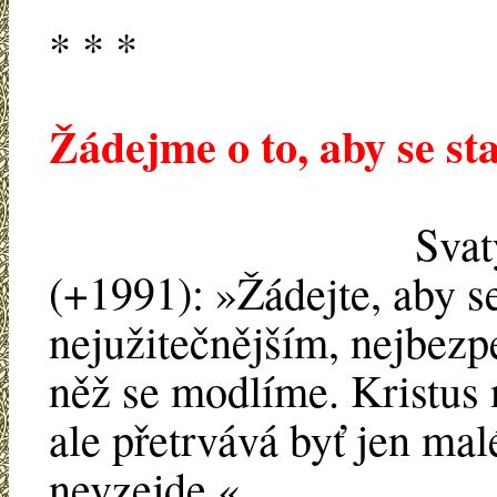
* * *
Žádejme o to, aby se sta
Svat
(+1991): »Žádejte, aby se
nejužitečnějším, nejbezpe
něž se modlíme. Kristus 
ale přetrvává byť jen mal
nevzejde.«