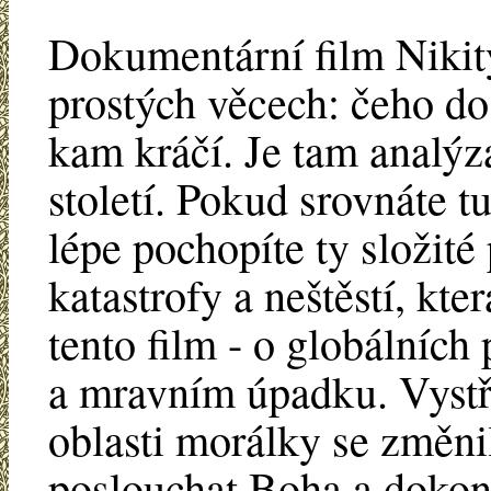
Dokumentární film Nikit
prostých věcech: čeho d
kam kráčí. Je tam analýza
století. Pokud srovnáte tu
lépe pochopíte ty složité
katastrofy a neštěstí, kte
tento film - o globálních
a mravním úpadku. Vystříd
oblasti morálky se změnil
poslouchat Boha a dokonce 