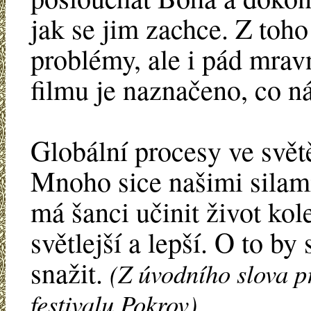
jak se jim zachce. Z toho
problémy, ale i pád mrav
filmu je naznačeno, co n
Globální procesy ve svět
Mnoho sice našimi silami
má šanci učinit život kol
světlejší a lepší. O to b
snažit.
(Z úvodního slova p
festivalu Pokrov)