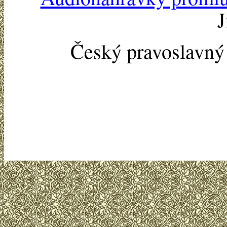
J
Český pravoslavn