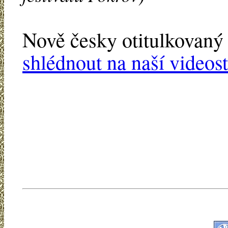
Nově česky otitulkovaný
shlédnout na naší videos