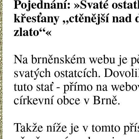
Pojednání: »Svaté ostat
křesťany „ctěnější nad
zlato“«
Na brněnském webu je pě
svatých ostatcích. Dovoli
tuto stať - přímo na web
církevní obce v Brně.
Takže níže je v tomto př