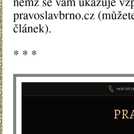
němž se vám ukazuje vz
pravoslavbrno.cz (můžete
článek).
* * *