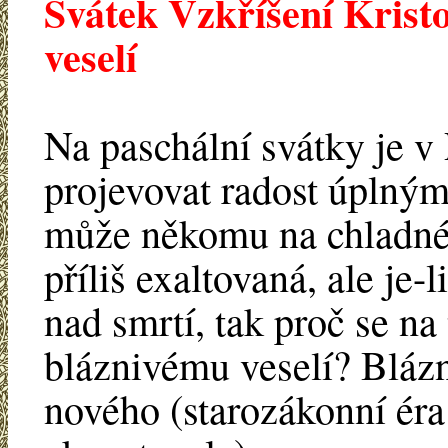
Svátek Vzkříšení Krist
veselí
Na paschální svátky je v
projevovat radost úplným
může někomu na chladné
příliš exaltovaná, ale je
nad smrtí, tak proč se na
bláznivému veselí? Blázn
nového (starozákonní éra