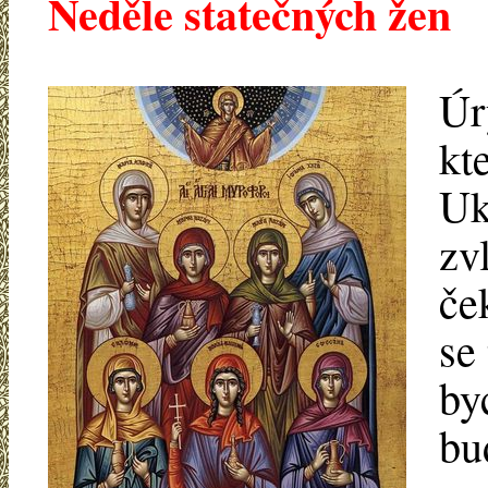
Neděle statečných žen
Úr
kt
Uk
zv
če
se
by
bu