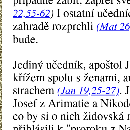
I ostatní učední
22,55-62
)
zahradě rozprchli
(Mat 26
bude.
Jediný učedník, apoštol Ja
křížem spolu s ženami, a
strachem
. 
(Jan 19,25-27)
Josef z Arimatie a Nikod
co by si o nich židovská
přihlásili k "proroku z N