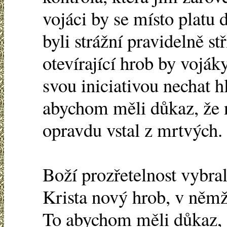
vojáci by se místo platu 
byli strážní pravidelně s
otevírající hrob by voják
svou iniciativou nechat h
abychom měli důkaz, že n
opravdu vstal z mrtvých.
Boží prozřetelnost vybra
Krista nový hrob, v němž
To abychom měli důkaz, 