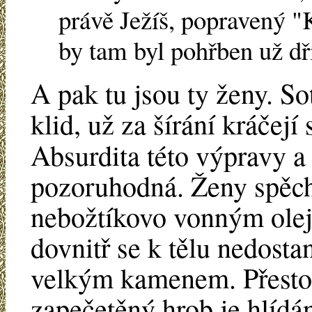
právě Ježíš, popravený "K
by tam byl pohřben už dř
A pak tu jsou ty ženy. S
klid, už za šírání kráčej
Absurdita této výpravy a 
pozoruhodná. Ženy spěch
nebožtíkovo vonným oleje
dovnitř se k tělu nedosta
velkým kamenem. Přesto 
zapečetěný hrob je hlídán