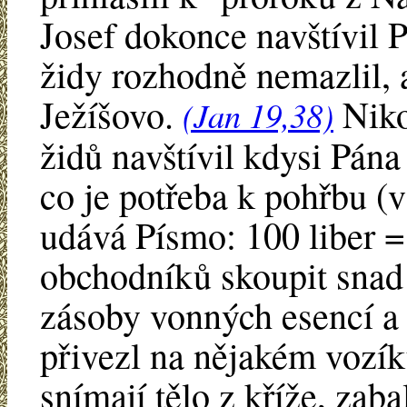
Josef dokonce navštívil Pi
židy rozhodně nemazlil, a
Ježíšovo.
Niko
(Jan 19,38)
židů navštívil kdysi Pána
co je potřeba k pohřbu (
udává Písmo: 100 liber =
obchodníků skoupit snad
zásoby vonných esencí a 
přivezl na nějakém vozík
snímají tělo z kříže, zab