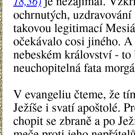
je nezajímal. Vzkří
18,36)
ochrnutých, uzdravování 
takovou legitimací Mesiá
očekávalo cosi jiného. A
nebeském království - to 
neuchopitelná fata morgá
V evangeliu čteme, že tí
Ježíše i svatí apoštolé. P
chopit se zbraně a po Je
meče proti jeho nepřáte