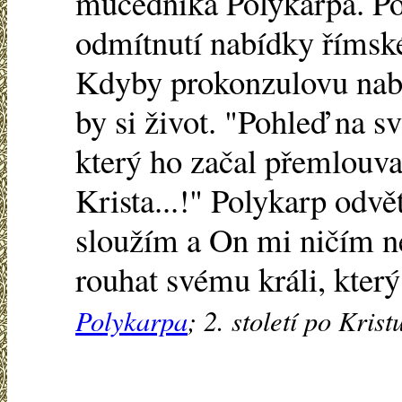
mučedníka Polykarpa. Pos
odmítnutí nabídky římsk
Kdyby prokonzulovu nabíd
by si život. "Pohleď na s
který ho začal přemlouvat
Krista...!" Polykarp odv
sloužím a On mi ničím ne
rouhat svému králi, kter
Polykarpa
; 2. století po Krist