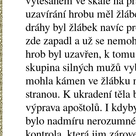
uzavírání hrobu měl žláb
dráhy byl žlábek navíc p
zde zapadl a už se nemoh
hrob byl uzavřen, k tomu
skupina silných mužů vy
mohla kámen ve žlábku n
stranou. K ukradení těla 
výprava apoštolů. I kdyby
bylo nadmíru nerozumné,
kontrola, která jim zárov