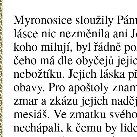
Myronosice sloužily Pánu 
lásce nic nezměnila ani J
koho milují, byl řádně p
čeho má dle obyčejů jeji
nebožtíku. Jejich láska 
obavy. Pro apoštoly zna
zmar a zkázu jejich nadě
mesiáš. Ve zmatku svého
nechápali, k čemu by li