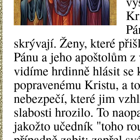
vy
Kr
Pá
skrývají. Ženy, které přiš
Pánu a jeho apoštolům z 
vidíme hrdinně hlásit se
popravenému Kristu, a to
nebezpečí, které jim vzh
slabosti hrozilo. To naopa
jakožto učedník "toho ro
případně zabit; zapřel s