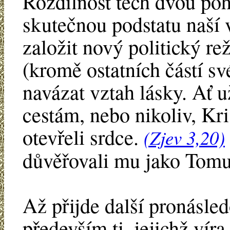
Rozdílnost těch dvou po
skutečnou podstatu naší v
založit nový politický rež
(kromě ostatních částí s
navázat vztah lásky. Ať 
cestám, nebo nikoliv, Kr
otevřeli srdce.
(Zjev 3,20)
důvěřovali mu jako Tomu
Až přijde další pronásle
především ti, jejichž víra 