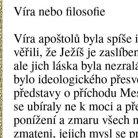
Víra nebo filosofie
Víra apoštolů byla spíše 
věřili, že Ježíš je zaslíb
ale jich láska byla nezral
bylo ideologického přesv
představy o příchodu Mes
se ubíraly ne k moci a př
ponížení a zmaru všech n
zmateni, jejich mysl se p