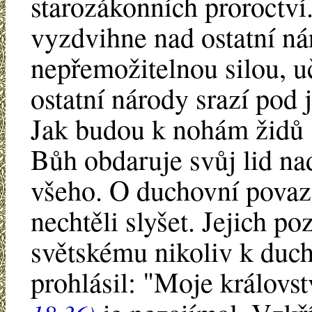
starozákonních proroctví.
vyzdvihne nad ostatní nár
nepřemožitelnou silou, uč
ostatní národy srazí pod
Jak budou k nohám židů 
Bůh obdaruje svůj lid na
všeho. O duchovní povaz
nechtěli slyšet. Jejich p
světskému nikoliv k duc
prohlásil: "Moje královst