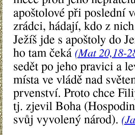
apoštolové při poslední 
zrádci, hádají, kdo z nich
Ježíš jde s apoštoly do 
ho tam čeká
(Mat 20,18-2
sedět po jeho pravici a le
místa ve vládě nad světem
prvenství. Proto chce Fil
tj. zjevil Boha (Hospodin
svůj vyvolený národ).
(Ja