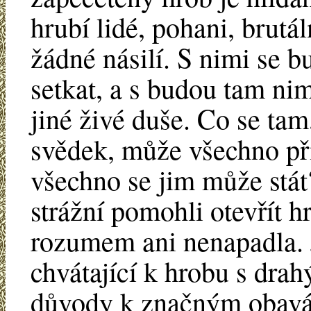
hrubí lidé, pohani, brutál
žádné násilí. S nimi se 
setkat, a s budou tam ni
jiné živé duše. Co se ta
svědek, může všechno př
všechno se jim může stát
strážní pomohli otevřít 
rozumem ani nenapadla. J
chvátající k hrobu s dra
důvody k značným obavám