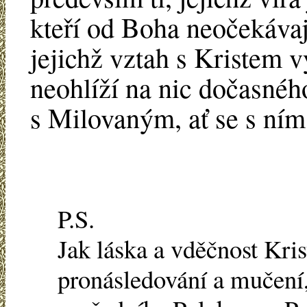
kteří od Boha neočekávaj
jejichž vztah s Kristem v
neohlíží na nic dočasného
s Milovaným, ať se s ním
P.S.
Jak láska a vděčnost Kri
pronásledování a mučení,