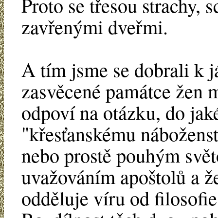
Proto se třesou strachy, 
zavřenými dveřmi.
A tím jsme se dobrali k j
zasvěcené památce žen m
odpoví na otázku, do jaké
"křesťanskému náboženství
nebo prostě pouhým svět
uvažováním apoštolů a žen
odděluje víru od filosof