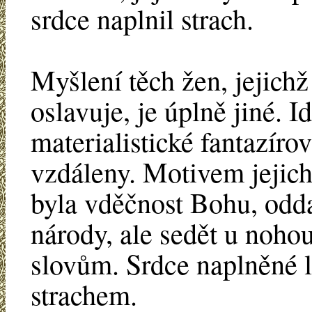
srdce naplnil strach.
Myšlení těch žen, jejichž
oslavuje, je úplně jiné. 
materialistické fantazíro
vzdáleny. Motivem jejich
byla vděčnost Bohu, odda
národy, ale sedět u noho
slovům. Srdce naplněné l
strachem.