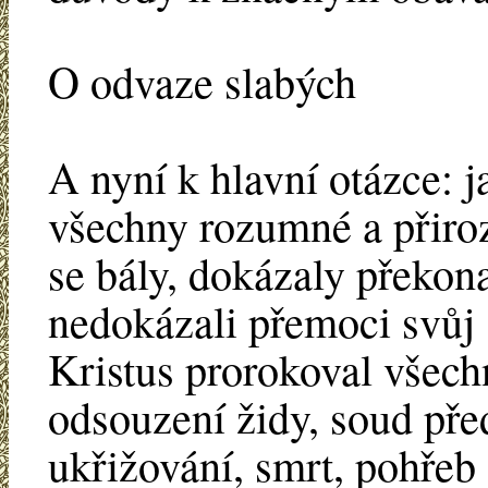
O odvaze slabých
A nyní k hlavní otázce: j
všechny rozumné a přiro
se bály, dokázaly překona
nedokázali přemoci svůj 
Kristus prorokoval všechn
odsouzení židy, soud př
ukřižování, smrt, pohřeb