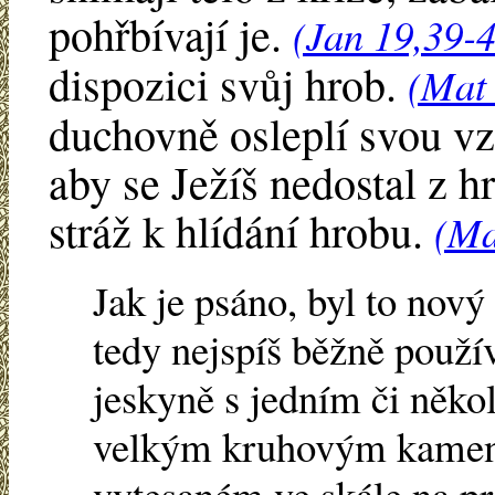
pohřbívají je.
(Jan 19,39-
dispozici svůj hrob.
(Mat 
duchovně osleplí svou vz
aby se Ježíš nedostal z hr
stráž k hlídání hrobu.
(Ma
Jak je psáno, byl to nový
tedy nejspíš běžně použív
jeskyně s jedním či něko
velkým kruhovým kamenem
vytesaném ve skále na p