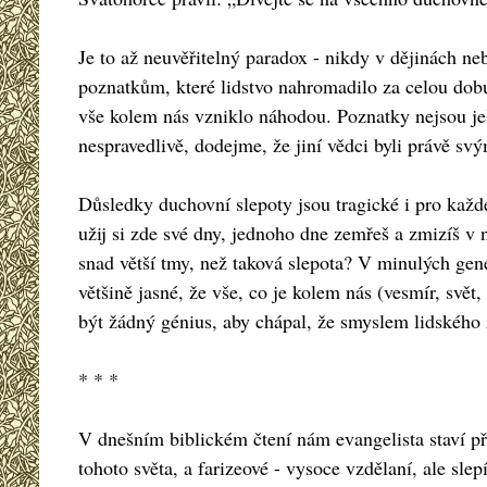
Je to až neuvěřitelný paradox - nikdy v dějinách ne
poznatkům, které lidstvo nahromadilo za celou dobu 
vše kolem nás vzniklo náhodou. Poznatky nejsou je
nespravedlivě, dodejme, že jiní vědci byli právě s
Důsledky duchovní slepoty jsou tragické i pro každéh
užij si zde své dny, jednoho dne zemřeš a zmizíš v n
snad větší tmy, než taková slepota? V minulých gener
většině jasné, že vše, co je kolem nás (vesmír, sv
být žádný génius, aby chápal, že smyslem lidského 
* * *
V dnešním biblickém čtení nám evangelista staví pře
tohoto světa, a farizeové - vysoce vzdělaní, ale sle