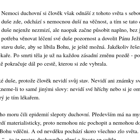
Nemoci duchovní si člověk však odnáší z tohoto světa s sebo
duše zde, odchází s nemocnou duší na věčnost, a tím se tat
duše nejenže nezmizí, ale naopak začne působit naplno, bez j
potřeba věnovat léčení své duše pozornost a dovolit Pánu Jež
stavu duše, aby se líbila Bohu, je ještě možná. Jakékoliv řeš
ékaře. Po smrti těla je už na každou zásadní změnu pozdě - po
ě pokračuje dál po cestě, kterou si zde vybrala.
ké duše, protože člověk nevidí svůj stav. Nevidí ani známky 
neme-li to samé jinými slovy: nevidí své hříchy nebo si je om
rý je tím lékařem.
ího moru čili epidemií slepoty duchovní. Především má na mys
hledí materialisticky, proto nemohou nic pochopit a nemohou
 Bohu vděčni. A od nevděku pochází skoro všechno zlo světa. 
 - to je projev duchovního zření a života ve světle.