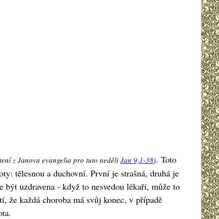
. Toto
tení z Janova evangelia pro tuto neděli
Jan 9,1-38
)
ty: tělesnou a duchovní. První je strašná, druhá je
že být uzdravena - když to nesvedou lékaři, může to
atí, že každá choroba má svůj konec, v případě
ta.