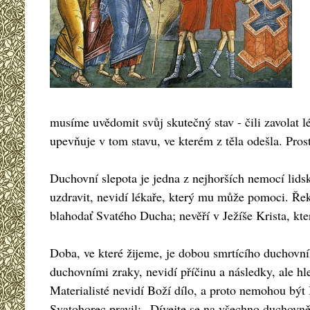
musíme uvědomit svůj skutečný stav - čili zavolat l
upevňuje v tom stavu, ve kterém z těla odešla. Prost
Duchovní slepota je jedna z nejhorších nemocí lids
uzdravit, nevidí lékaře, který mu může pomoci. Řek
blahodať Svatého Ducha; nevěří v Ježíše Krista, kte
Doba, ve které žijeme, je dobou smrtícího duchovn
duchovními zraky, nevidí příčinu a následky, ale 
Materialisté nevidí Boží dílo, a proto nemohou být
Svatohorec pravil: „Dívejte se na všechno duchovně,“