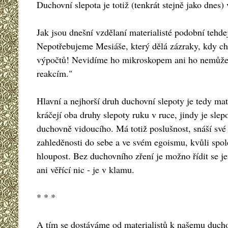
Duchovní slepota je totiž (tenkrát stejně jako dnes
Jak jsou dnešní vzdělaní materialisté podobní tehde
Nepotřebujeme Mesiáše, který dělá zázraky, kdy chce
výpočtů! Nevidíme ho mikroskopem ani ho nemůžem
reakcím."
Hlavní a nejhorší druh duchovní slepoty je tedy ma
kráčejí oba druhy slepoty ruku v ruce, jindy je sle
duchovně vidoucího. Má totiž poslušnost, snáší své 
zahleděnosti do sebe a ve svém egoismu, kvůli spo
hloupost. Bez duchovního zření je možno řídit se 
ani věřící nic - je v klamu.
* * *
A tím se dostáváme od materialistů k našemu duchov