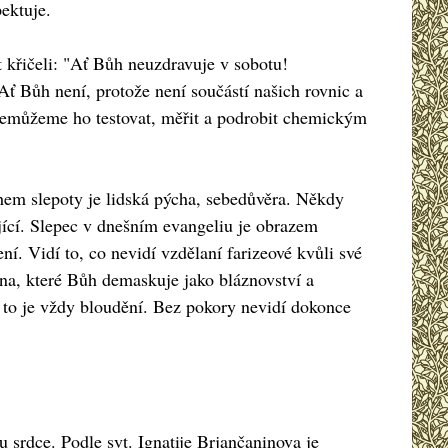
ektuje.
t křičeli: "Ať Bůh neuzdravuje v sobotu!
Ať Bůh není, protože není součástí našich rovnic a
emůžeme ho testovat, měřit a podrobit chemickým
uhem slepoty je lidská pýcha, sebedůvěra. Někdy
ující. Slepec v dnešním evangeliu je obrazem
í. Vidí to, co nevidí vzdělaní farizeové kvůli své
na, které Bůh demaskuje jako bláznovství a
 to je vždy bloudění. Bez pokory nevidí dokonce
srdce. Podle svt. Ignatije Brjančaninova je