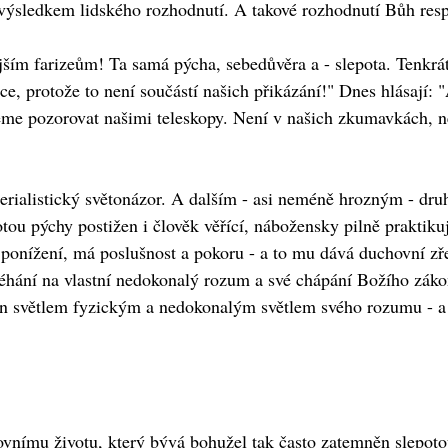
) výsledkem lidského rozhodnutí. A takové rozhodnutí Bůh resp
jším farizeům! Ta samá pýcha, sebedůvěra a - slepota. Tenkrá
, protože to není součástí našich přikázání!" Dnes hlásají: "
e pozorovat našimi teleskopy. Není v našich zkumavkách, n
terialistický světonázor. A dalším - asi neméně hrozným - dr
potou pýchy postižen i člověk věřící, nábožensky pilně praktik
ponížení, má poslušnost a pokoru - a to mu dává duchovní zřen
léhání na vlastní nedokonalý rozum a své chápání Božího záko
jen světlem fyzickým a nedokonalým světlem svého rozumu - a
nímu životu, který bývá bohužel tak často zatemněn slepotou 