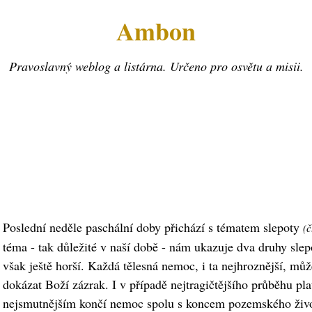
Ambon
Pravoslavný weblog a listárna. Určeno pro osvětu a misii.
Poslední neděle paschální doby přichází s tématem slepoty
(č
téma - tak důležité v naší době - nám ukazuje dva druhy slepo
však ještě horší. Každá tělesná nemoc, i ta nejhroznější, mů
dokázat Boží zázrak. I v případě nejtragičtějšího průběhu pl
nejsmutnějším končí nemoc spolu s koncem pozemského živo