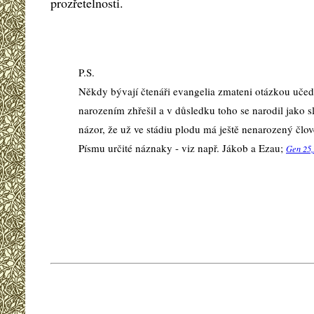
prozřetelnosti.
P.S.
Někdy bývají čtenáři evangelia zmateni otázkou učední
narozením zhřešil a v důsledku toho se narodil jako s
názor, že už ve stádiu plodu má ještě nenarozený člov
Písmu určité náznaky - viz např. Jákob a Ezau;
Gen 25,