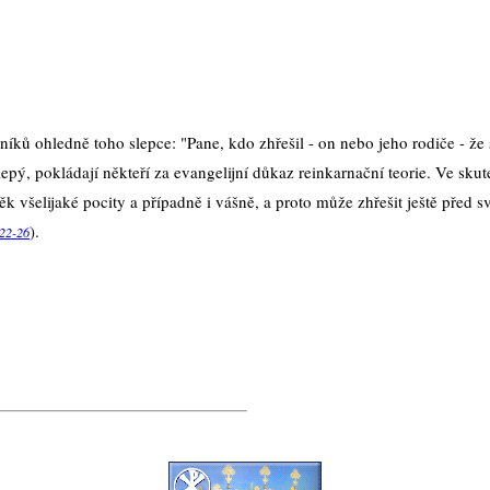
ků ohledně toho slepce: "Pane, kdo zhřešil - on nebo jeho rodiče - že 
lepý, pokládají někteří za evangelijní důkaz reinkarnační teorie. Ve sku
ěk všelijaké pocity a případně i vášně, a proto může zhřešit ještě před
).
22-26