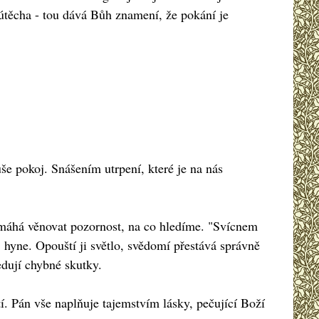
útěcha - tou dává Bůh znamení, že pokání je
še pokoj. Snášením utrpení, které je na nás
pomáhá věnovat pozornost, na co hledíme. "Svícnem
 hyne. Opouští ji světlo, svědomí přestává správně
edují chybné skutky.
. Pán vše naplňuje tajemstvím lásky, pečující Boží