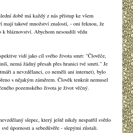
poslední době má každý z nás přístup ke všem
í mají takové množství znalostí, - oni řeknou, že
o k bláznovství. Abychom nesoudili vědu
pektive vidí jako cíl svého života smrt: "Člověče,
iníš, nemá žádný přesah přes hranici tvé smrti." Je
tmáři a nevzdělanci, co neměli ani internet), bylo
ytvořeno s nějakým záměrem. Člověk tenkrát nemusel
ičeného pozemského života je život věčný.
evzdělaný slepec, který ještě nikdy nespatřil světlo
i své úpornosti a sebedůvěře - slepými zůstali.