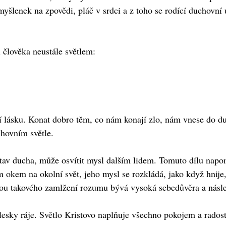
šlenek na zpovědi, pláč v srdci a z toho se rodící duchovní 
l člověka neustále světlem:
í lásku. Konat dobro těm, co nám konají zlo, nám vnese do du
chovním světle.
 stav ducha, může osvítit mysl dalším lidem. Tomuto dílu na
 okem na okolní svět, jeho mysl se rozkládá, jako když hnije,
činou takového zamlžení rozumu bývá vysoká sebedůvěra a násl
sky ráje. Světlo Kristovo naplňuje všechno pokojem a radostí