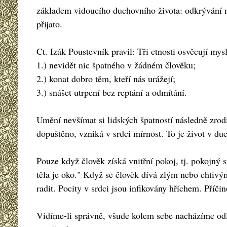
základem vidoucího duchovního života: odkrývání my
přijato.
Ct. Izák Poustevník pravil: Tři ctnosti osvěcují mys
1.) nevidět nic špatného v žádném člověku;
2.) konat dobro těm, kteří nás urážejí;
3.) snášet utrpení bez reptání a odmítání.
Umění nevšímat si lidských špatností následně zrod
dopuštěno, vzniká v srdci mírnost. To je život v du
Pouze když člověk získá vnitřní pokoj, tj. pokojný
těla je oko." Když se člověk dívá zlým nebo chtivým
radit. Pocity v srdci jsou infikovány hříchem. Pří
Vidíme-li správně, všude kolem sebe nacházíme odle