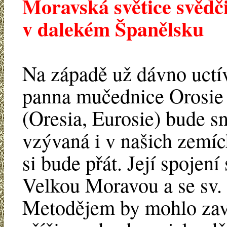
Moravská světice svědči
v dalekém Španělsku
Na západě už dávno uctí
panna mučednice Orosie
(Oresia, Eurosie) bude s
vzývaná i v našich zemích
si bude přát. Její spojení 
Velkou Moravou a se sv.
Metodějem by mohlo zav