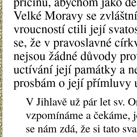
příčinu, abychom jako d
Velké Moravy se zvláštn
vroucností ctili její svato
se, že v pravoslavné círk
nejsou žádné důvody pro
uctívání její památky a n
prosbám o její přímluvy 
V Jihlavě už pár let sv.
vzpomínáme a čekáme, je
se nám zdá, že si tato sv