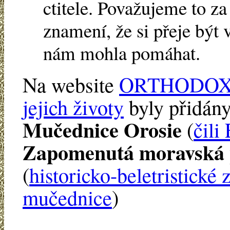
ctitele. Považujeme to za 
znamení, že si přeje být 
nám mohla pomáhat.
Na website
ORTHODOX
jejich životy
byly přidány
Mučednice Orosie
(
čili
Zapomenutá moravská p
(
historicko-beletristické 
mučednice
)