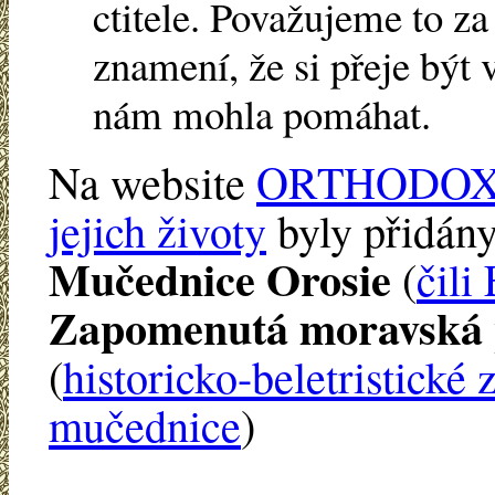
ctitele. Považujeme to za 
znamení, že si přeje být 
nám mohla pomáhat.
Na website
ORTHODOX
jejich životy
byly přidány
Mučednice Orosie
(
čili
Zapomenutá moravská p
(
historicko-beletristické 
mučednice
)