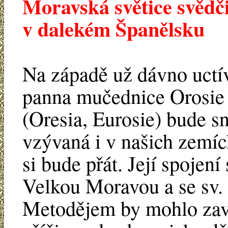
Moravská světice svědči
v dalekém Španělsku
Na západě už dávno uctí
panna mučednice Orosie
(Oresia, Eurosie) bude s
vzývaná i v našich zemích
si bude přát. Její spojení 
Velkou Moravou a se sv.
Metodějem by mohlo zav