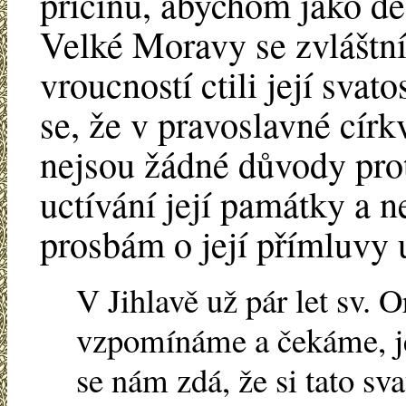
příčinu, abychom jako d
Velké Moravy se zvláštn
vroucností ctili její svato
se, že v pravoslavné círk
nejsou žádné důvody pro
uctívání její památky a n
prosbám o její přímluvy 
V Jihlavě už pár let sv.
vzpomínáme a čekáme, je
se nám zdá, že si tato sv