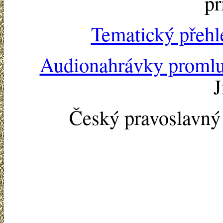
př
Tematický přehl
Audionahrávky proml
J
Český pravoslavn