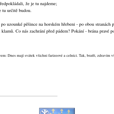
předpokládali, že je tu najdeme;
že tu určitě budou.
ze po uzounké pěšince na horském hřebeni - po obou stranách p
 klamů. Co nás zachrání před pádem? Pokání - brána pravé p
avem: Dnes mají svátek všichni farizeové a celníci. Tak, bratři, zdravím