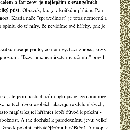
celém a farizeovi je nejlepším z evangelních
elký půst
. Obrázek, který v krátkém příběhu Pán
lnost. Každá naše "spravedlnost" je totiž nemocná a
 splnit, do té míry, že nevidíme své hříchy, pak je
skutku naše je jen to, co nám vychází z nosu, když
nostem. "Beze mne nemůžete nic učiniti," pravil
íká, ale jeho posluchačům bylo jasné, že chrámové
se na těch dvou osobách ukazuje rozdělení všech,
sto mají ti kající hříšníci lepší důvod k pokání -
u zbožnost. A tak dochází k paradoxnímu jevu: velké
potažmo k pokání, přivádějícímu k očištění. A naopak