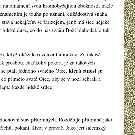
níka na omámení svou kromobyčejnou zbožností, takže
 znamením je touha po uznání, ctižádostivá snaha
 stává nekajícím se farizejem, jenž má sice nějaké
 lidské duše, co do nás uvádí Boží blahodať, a tak
ích, když okázale rozdávali almužny. Za takové
ež prosbou. Jakákoliv pokora je za takových
která ctnost je
 se ptali jednoho svatého Otce,
 co přimělo svaté Otce, aby se v noci sebrali a
leptá každé lidské srdce
 duchovní stav přítomných. Rozděluje přítomné jako
hříchů, pokání, život v pravdě. Jako jerusalemský