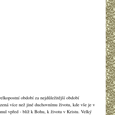
velkopostní období za nejdůležitější období
azená více než jiné duchovnímu životu, kde vše je v
nul vpřed - blíž k Bohu, k životu v Kristu. Velký