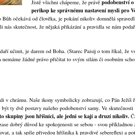
podobenství o 
Jistě všichni chápeme, že právě
perikop ke správnému nastavení mysli pro V
co Bůh očekává od člověka, je pokání nikoliv domnělá spraved
i nás skutečnost, že nějaká přikázání a pravidla se nám podaří
ří učinit, je darem od Boha. (Starec Paisij o tom říkal, že v
emáme žádné právo přičítat to svým silám či osobním schop
di v chrámu. Naše ikony symbolicky zobrazují, co Pán Ježíš ř
 být ty dvě postavy našeho podobenství samy. Ve skutečnosti 
o skupiny jsou hříšníci, ale jedni se kají a druzí nikoliv.
Ča
jí zase dobrý důvod ke spokojenosti se sebou - svou příkladno
rovat, a tak spíše přivedou hříšníka k pravdivé sebereflexi a 