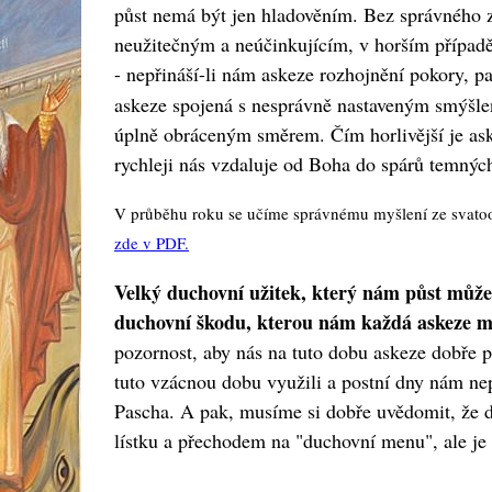
půst nemá být jen hladověním. Bez správného 
neužitečným a neúčinkujícím, v horším případě
- nepřináší-li nám askeze rozhojnění pokory, 
askeze spojená s nesprávně nastaveným smýšlen
úplně obráceným směrem. Čím horlivější je as
rychleji nás vzdaluje od Boha do spárů temných
V průběhu roku se učíme správnému myšlení ze svatoot
zde v PDF.
Velký duchovní užitek, který nám půst může
duchovní škodu, kterou nám každá askeze m
pozornost, aby nás na tuto dobu askeze dobře 
tuto vzácnou dobu využili a postní dny nám nep
Pascha. A pak, musíme si dobře uvědomit, že d
lístku a přechodem na "duchovní menu", ale je