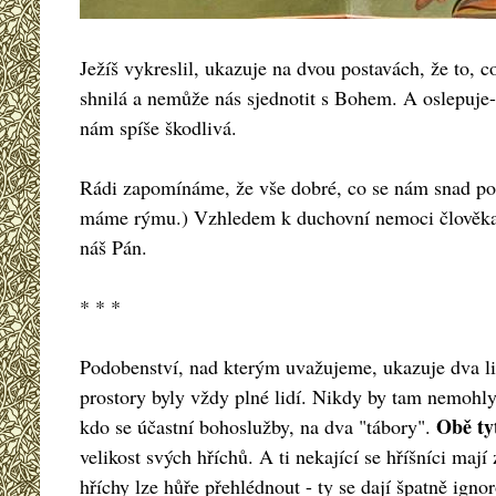
Ježíš vykreslil, ukazuje na dvou postavách, že to, 
shnilá a nemůže nás sjednotit s Bohem. A oslepuje-l
nám spíše škodlivá.
Rádi zapomínáme, že vše dobré, co se nám snad poda
máme rýmu.) Vzhledem k duchovní nemoci člověka n
náš Pán.
* * *
Podobenství, nad kterým uvažujeme, ukazuje dva li
prostory byly vždy plné lidí. Nikdy by tam nemohly
Obě tyt
kdo se účastní bohoslužby, na dva "tábory".
velikost svých hříchů. A ti nekající se hříšníci ma
hříchy lze hůře přehlédnout - ty se dají špatně igno