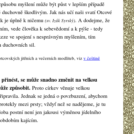
způsobu myšlení může být půst v lepším případě
 duchovně škodlivým. Jak nás učí naši svatí Otcové
pak je úplně k ničemu
. A dodejme, že
(sv. Izák Syrský)
ím, vede člověka k sebevědomí a k pýše - tedy
keze ve spojení s nesprávným myšlením, tím
 duchovních sil.
covských jitřních a večerních modliteb, viz
v češtině
 přinést, se může snadno změnit na velkou
ůže způsobit.
Proto církev věnuje velkou
připravila. Jednak se jedná o povzbuzení, abychom
rotekly mezi prsty; vždyť než se nadějeme, je tu
oba postní není jen jakousi výměnou jídelního
 obdobím kajícím.