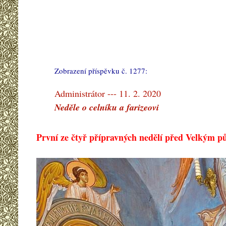
Zobrazení příspěvku č. 1277:
#
Administrátor --- 11. 2. 2020
Neděle o celníku a farizeovi
První ze čtyř přípravných nedělí před Velkým p