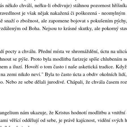
é nás někdo chválí, neřku-li obdivuje) stáhnou pozornost hříš
pravedlnost je však nějak nakažená či poškozená - neomylným
mně snaží o zbožnost, ale zapomene bojovat s pokušením pýchy,
vzdáleným od Boha. Nejsou to krásné skutky, ale pokorný stav
lidí pocty a chválu. Přední místa ve shromáždění, úctu na ulic
hnout se pýše. Proto byla modlitba farizeje spíše chlubením n
m a iluzí. Hovoří o tom často i naše asketická tradice. Když
 na zemi nikdo neví." Byla to často úcta a obdiv okolních lidí,
to. Nebo ze sebe dělali jurodivé. Chápali, že chvála časem roz
angelium nám ukazuje, že Kristus hodnotí modlitbu a vnitřní
ami věřící oddělují od sebe, je právě kajícnost, vidění svých 