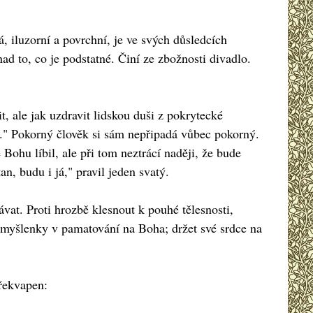
, iluzorní a povrchní, je ve svých důsledcích
nad to, co je podstatné. Činí ze zbožnosti divadlo.
, ale jak uzdravit lidskou duši z pokrytecké
í." Pokorný člověk si sám nepřipadá vůbec pokorný.
ohu líbil, ale při tom neztrácí naději, že bude
an, budu i já," pravil jeden svatý.
at. Proti hrozbě klesnout k pouhé tělesnosti,
vé myšlenky v pamatování na Boha; držet své srdce na
překvapen: