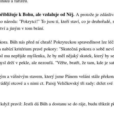
lníků a farizeů.
řibližuje k Bohu, ale vzdaluje od Něj.
A protože je zdánlivá
národa: "Pokrytci!" To jsou ti, kteří staví, co je druhořadé, 
tví a jiným v tom brání.
ra. Bůh nás před ní chraň! Pokryteckou spravedlnost lze léčit
 nabízí kritérium pravé pokory: "Skutečná pokora o sobě nev
 mu nepřijde myšlenka, že by měl nějaký skutek, který by se B
sl drží v pekle, ale nezoufá. "Věřte, bratři, že tam, kde je sat
ným a vášnivým stavem, který jsme Pánem voláni stále překonáv
ádějí otcové a s nimi ct. Paisij Veličkovský tři rady: držet s
když pravil: Jestli dá Bůh a dostanu se do ráje, budu třikrát 