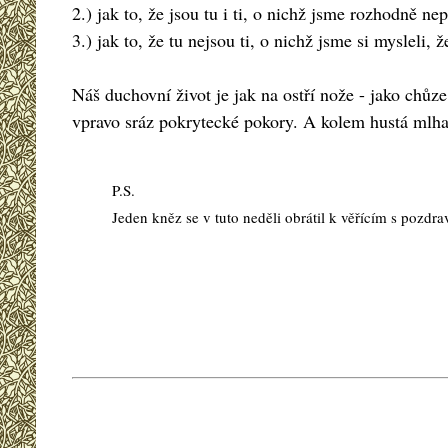
2.) jak to, že jsou tu i ti, o nichž jsme rozhodně ne
3.) jak to, že tu nejsou ti, o nichž jsme si mysleli, 
Náš duchovní život je jak na ostří nože - jako chů
vpravo sráz pokrytecké pokory. A kolem hustá mlha
P.S.
Jeden kněz se v tuto neděli obrátil k věřícím s pozdr