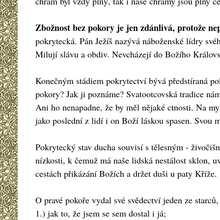
chrám byl vždy plný, tak i naše chrámy jsou plny ce
Zbožnost bez pokory je jen zdánlivá, protože nep
pokrytecká. Pán Ježíš nazývá náboženské lídry svého 
Milují slávu a obdiv. Nevcházejí do Božího Královs
Konečným stádiem pokrytectví bývá předstíraná poko
pokory? Jak ji poznáme? Svatootcovská tradice nám
Ani ho nenapadne, že by měl nějaké ctnosti. Na mysl
jako poslední z lidí i on Boží láskou spasen. Svou my
Pokrytecký stav ducha souvisí s tělesným - živočiš
nízkosti, k čemuž má naše lidská nestálost sklon, uv
cestách přikázání Božích a držet duši u paty Kříže.
O pravé pokoře vydal své svědectví jeden ze starců, 
1.) jak to, že jsem se sem dostal i já;