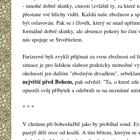
- mnohé dobré skutky, ctnosti (zvláště ty, za kter
přestane své hříchy vidět. Každá naše zbožnost a s
být oslavován. Pak se i člověk, který se snad upří
formálně dobré skutky, ale absence pokory ho činí 
nás spojuje se Stvořitelem.
Farizeové byli zvyklí přijímat za svou zbožnost od 
situace je pro lidskou slabost prakticky nemožné vy
okolností jen dalším "zbožným divadlem", sebeklame
největší před Bohem,
pak odvětil: "Ta, o které zde
opustili svůj příbytek a odebrali se na neznámé mís
* * *
V chrámu při bohoslužbě jako by probíhal soud. Ev
pastýř dělí ovce od kozlů. A tím břitem, kterým se s