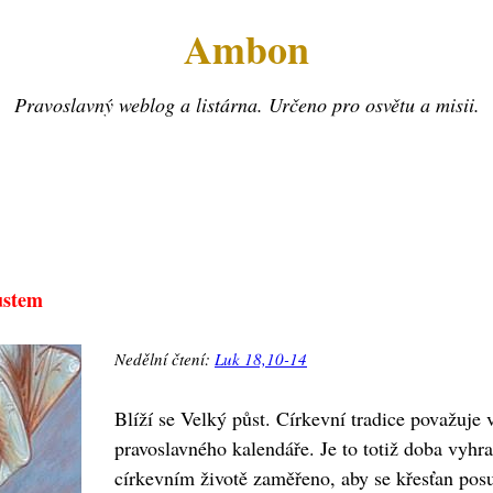
Ambon
Pravoslavný weblog a listárna. Určeno pro osvětu a misii.
ůstem
Nedělní čtení:
Luk 18,10-14
Blíží se Velký půst. Církevní tradice považuje 
pravoslavného kalendáře. Je to totiž doba vyhr
církevním životě zaměřeno, aby se křesťan posu