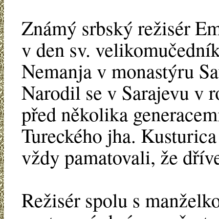
Známý srbský režisér Emi
v den sv. velikomučedníka
Nemanja v monastýru Sav
Narodil se v Sarajevu v 
před několika generacemi
Tureckého jha. Kusturica
vždy pamatovali, že dřív
Režisér spolu s manželko