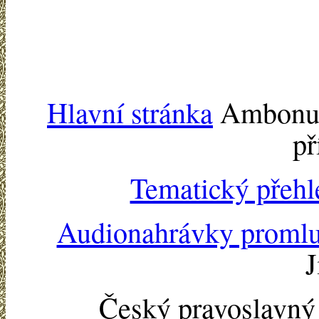
Hlavní stránka
Ambonu -
př
Tematický přehl
Audionahrávky proml
J
Český pravoslavn