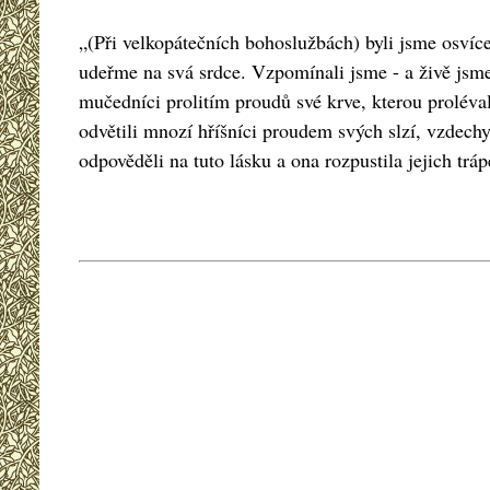
„(Při velkopátečních bohoslužbách) byli jsme osvíc
udeřme na svá srdce. Vzpomínali jsme - a živě jsme
mučedníci prolitím proudů své krve, kterou proléval
odvětili mnozí hříšníci proudem svých slzí, vzdech
odpověděli na tuto lásku a ona rozpustila jejich tr