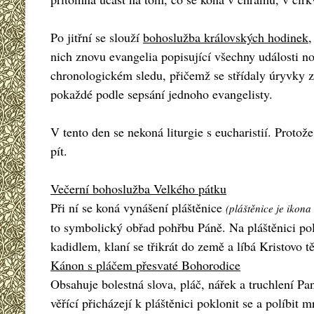
Po jitřní se slouží
bohoslužba královských hodinek
,
nich znovu evangelia popisující všechny události noc
chronologickém sledu, přičemž se střídaly úryvky z 
pokaždé podle sepsání jednoho evangelisty.
V tento den se nekoná liturgie s eucharistií. Protož
pít.
Večerní bohoslužba Velkého pátku
Při ní se koná vynášení pláštěnice
(pláštěnice je ikona
to symbolický obřad pohřbu Páně. Na pláštěnici pol
kadidlem, klaní se třikrát do země a líbá Kristovo t
Kánon s pláčem přesvaté Bohorodice
Obsahuje bolestná slova, pláč, nářek a truchlení P
věřící přicházejí k pláštěnici poklonit se a políbit m