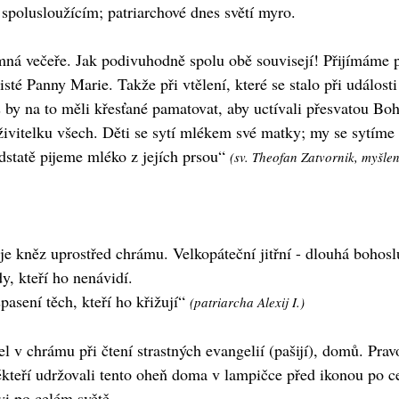
polusloužícím; patriarchové dnes světí myro.
mná večeře. Jak podivuhodně spolu obě souvisejí! Přijímáme pr
isté Panny Marie. Takže při vtělení, které se stalo při událo
s by na to měli křesťané pamatovat, aby uctívali přesvatou B
 živitelku všech. Děti se sytí mlékem své matky; my se sytíme
statě pijeme mléko z jejích prsou“
(sv. Theofan Zatvornik, myšlen
 je kněz uprostřed chrámu. Velkopáteční jitřní - dlouhá boh
y, kteří ho nenávidí.
pasení těch, kteří ho křižují“
(patriarcha Alexij I.)
l v chrámu při čtení strastných evangelií (pašijí), domů. Pra
ěkteří udržovali tento oheň doma v lampičce před ikonou po ce
vi po celém světě.