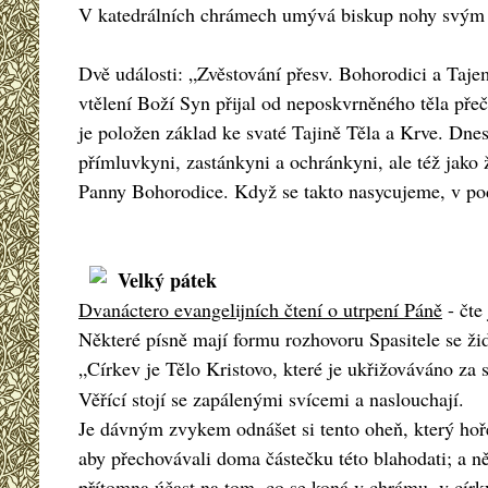
V katedrálních chrámech umývá biskup nohy svým s
Dvě události: „Zvěstování přesv. Bohorodici a Taje
vtělení Boží Syn přijal od neposkvrněného těla přeč
je položen základ ke svaté Tajině Těla a Krve. Dne
přímluvkyni, zastánkyni a ochránkyni, ale též jako
Panny Bohorodice. Když se takto nasycujeme, v pod
Velký pátek
Dvanáctero evangelijních čtení o utrpení Páně
- čte
Některé písně mají formu rozhovoru Spasitele se žid
„Církev je Tělo Kristovo, které je ukřižováváno za s
Věřící stojí se zapálenými svícemi a naslouchají.
Je dávným zvykem odnášet si tento oheň, který hoře
aby přechovávali doma částečku této blahodati; a n
přítomna účast na tom, co se koná v chrámu, v círk