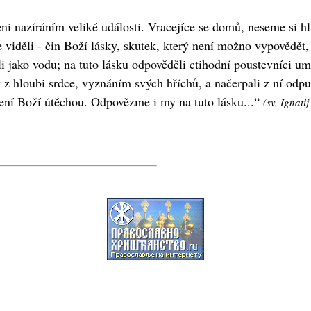
eni nazíráním veliké události. Vracejíce se domů, neseme si 
 viděli - čin Boží lásky, skutek, který není možno vypovědět,
i jako vodu; na tuto lásku odpověděli ctihodní poustevníci um
y z hloubi srdce, vyznáním svých hříchů, a načerpali z ní odp
ápení Boží útěchou. Odpovězme i my na tuto lásku...“
(sv. Ignati