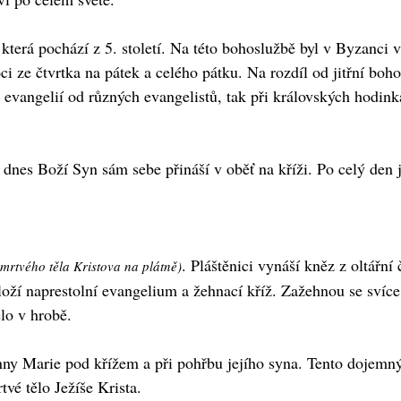
 která pochází z 5. století. Na této bohoslužbě byl v Byzanci 
i ze čtvrtka na pátek a celého pátku. Na rozdíl od jitřní boho
evangelií od různých evangelistů, tak při královských hodinká
e dnes Boží Syn sám sebe přináší v oběť na kříži. Po celý den j
. Pláštěnici vynáší kněz z oltářní
 mrtvého těla Kristova na plátně)
oží naprestolní evangelium a žehnací kříž. Zažehnou se svíce
ělo v hrobě.
anny Marie pod křížem a při pohřbu jejího syna. Tento dojemn
rtvé tělo Ježíše Krista.