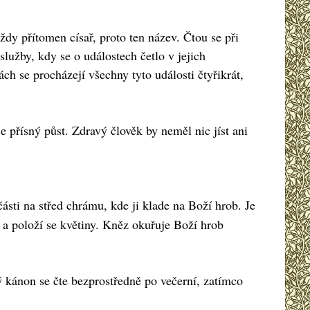
vždy přítomen císař, proto ten název. Čtou se při
služby, kdy se o událostech četlo v jejich
ch se procházejí všechny tyto události čtyřikrát,
e přísný půst. Zdravý člověk by neměl nic jíst ani
 části na střed chrámu, kde ji klade na Boží hrob. Je
 a položí se květiny. Kněz okuřuje Boží hrob
ý kánon se čte bezprostředně po večerní, zatímco