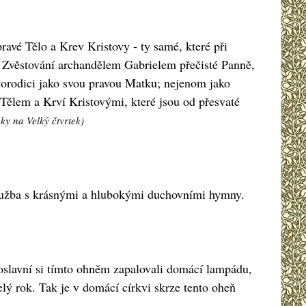
avé Tělo a Krev Kristovy - ty samé, které při
sti Zvěstování archandělem Gabrielem přečisté Panně,
ohorodici jako svou pravou Matku; nejenom jako
 Tělem a Krví Kristovými, které jsou od přesvaté
ky na Velký čtvrtek)
oslužba s krásnými a hlubokými duchovními hymny.
voslavní si tímto ohněm zapalovali domácí lampádu,
lý rok. Tak je v domácí církvi skrze tento oheň