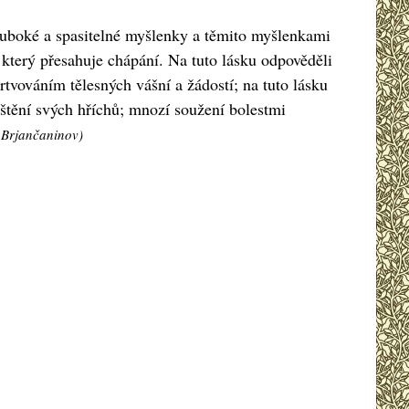
hluboké a spasitelné myšlenky a těmito myšlenkami
 který přesahuje chápání. Na tuto lásku odpověděli
rtvováním tělesných vášní a žádostí; na tuto lásku
uštění svých hříchů; mnozí soužení bolestmi
j Brjančaninov)