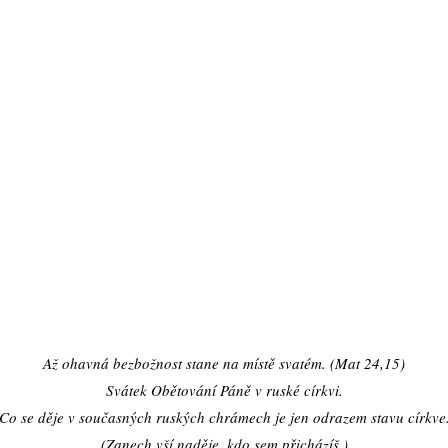
Až ohavná bezbožnost stane na místě svatém. (Mat 24,15)
Svátek Obětování Páně v ruské církvi.
Co se děje v současných ruských chrámech je jen odrazem stavu církve
(Zanech vší naděje, kdo sem přicházíš.)