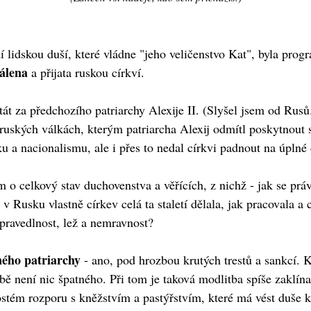
í lidskou duší, které vládne "jeho veličenstvo Kat", byla progr
válena
a přijata ruskou církví.
tát za předchozího patriarchy Alexije II. (Slyšel jsem od Rusů
uských válkách, kterým patriarcha Alexij odmítl poskytnout sv
u a nacionalismu, ale i přes to nedal církvi padnout na úplné
m o celkový stav duchovenstva a věřících, z nichž - jak se pr
 Rusku vlastně církev celá ta staletí dělala, jak pracovala a c
pravedlnost, lež a nemravnost?
ného patriarchy
- ano, pod hrozbou krutých trestů a sankcí. K
litbě není nic špatného. Při tom je taková modlitba spíše zakl
rostém rozporu s kněžstvím a pastýřstvím, které má vést duše k