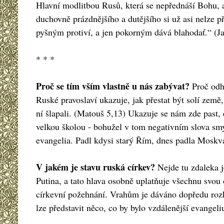
Hlavní modlitbou Rusů, která se nepřednáší Bohu, a
duchovně prázdnějšího a dutějšího si už asi nelze 
pyšným protiví, a jen pokorným dává blahodať.“ (Ja
* * *
Proč se tím vším vlastně u nás zabývat?
Proč odha
Ruské pravoslaví ukazuje, jak přestat být solí země,
ní šlapali. (Matouš 5,13) Ukazuje se nám zde past,
velkou školou - bohužel v tom negativním slova smy
evangelia. Padl kdysi starý Řím, dnes padla Moskv
V jakém je stavu ruská církev?
Nejde tu zdaleka je
Putina, a tato hlava osobně uplatňuje všechnu svou
církevní požehnání. Vrahům je dáváno dopředu rozhř
lze představit něco, co by bylo vzdálenější evangeli