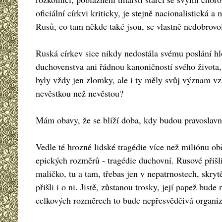
oficiální církvi kriticky, je stejně nacionalistická 
Rusů, co tam někde také jsou, se vlastně nedobrovo
Ruská církev sice nikdy nedostála svému poslání hl
duchovenstva ani řádnou kanoničností svého života,
byly vždy jen zlomky, ale i ty měly svůj význam vzh
nevěstkou než nevěstou?
Mám obavy, že se blíží doba, kdy budou pravoslavn
Vedle té hrozné lidské tragédie více než miliónu obě
epických rozměrů - tragédie duchovní. Rusové přišli
maličko, tu a tam, třebas jen v nepatrnostech, sk
přišli i o ni. Jistě, zůstanou trosky, její papež bud
celkových rozměrech to bude nepřesvědčivá organizac