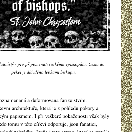
latoústý - pro připomenutí ruskému episkopátu: Cesta do
pekel je dlážděna lebkami biskupů.
e poznamenaná a deformovaná farizejstvím,
evní architektuře, která je z pohledu pokory a
věkým papismem. I při veškeré pokaženosti však byly
do tomu v této církvi odporuje, jsou fanatici,
lodí zahrádka. Jenže i tato strana, která se staví k