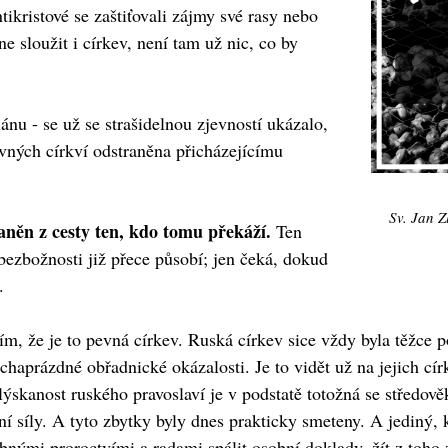
ikristové se zaštiťovali zájmy své rasy nebo
 sloužit i církev, není tam už nic, co by
nu - se už se strašidelnou zjevností ukázalo,
avných církví odstraněna přicházejícímu
Sv. Jan Z
raněn z cesty ten, kdo tomu překáží.
Ten
 bezbožnosti již přece působí; jen čeká, dokud
.
lím, že je to pevná církev. Ruská církev sice vždy byla těžc
aprázdné obřadnické okázalosti. Je to vidět už na jejich círk
blýskanost ruského pravoslaví je v podstatě totožná se středo
í síly. A tyto zbytky byly dnes prakticky smeteny. A jediný, k
bnými proroctvími a radami spálit osobní doklady, žít z toho zp