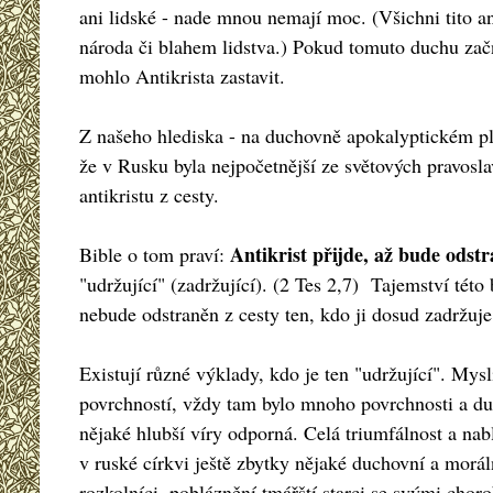
ani lidské - nade mnou nemají moc. (Všichni tito ant
národa či blahem lidstva.) Pokud tomuto duchu začne
mohlo Antikrista zastavit.
Z našeho hlediska - na duchovně apokalyptickém plá
že v Rusku byla nejpočetnější ze světových pravosl
antikristu z cesty.
Antikrist přijde, až bude odst
Bible o tom praví:
"udržující" (zadržující). (2 Tes 2,7) Tajemství této
nebude odstraněn z cesty ten, kdo ji dosud zadržuje
Existují různé výklady, kdo je ten "udržující". Mys
povrchností, vždy tam bylo mnoho povrchnosti a duch
nějaké hlubší víry odporná. Celá triumfálnost a na
v ruské církvi ještě zbytky nějaké duchovní a moráln
rozkolníci, pobláznění tmářští starci se svými choro