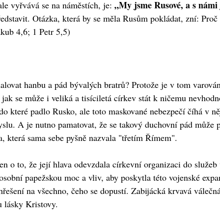
„My jsme Rusové, a s námi 
le vyřvává se na náměstích, je:
představit. Otázka, která by se měla Rusům pokládat, zní: Pr
kub 4,6; 1 Petr 5,5)
lovat hanbu a pád bývalých bratrů? Protože je v tom varován
 jak se může i veliká a tisíciletá církev stát k ničemu nevhod
 do které padlo Rusko, ale toto maskované nebezpečí číhá v n
slu. A je nutno pamatovat, že se takový duchovní pád může př
a, která sama sebe pyšně nazvala "třetím Římem".
n o to, že její hlava odevzdala církevní organizaci do služeb 
 osobní papežskou moc a vliv, aby poskytla této vojenské exp
ešení na všechno, čeho se dopustí. Zabijácká krvavá válečná 
u lásky Kristovy.