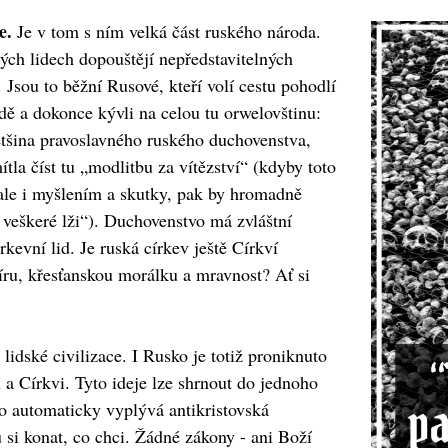
e.
Je v tom s ním velká část ruského národa.
nských lidech dopouštějí nepředstavitelných
. Jsou to běžní Rusové, kteří volí cestu pohodlí
dě a dokonce kývli na celou tu orwelovštinu:
ětšina pravoslavného ruského duchovenstva,
ítla číst tu „modlitbu za vítězství“ (kdyby toto
 ale i myšlením a skutky, pak by hromadně
 veškeré lži“). Duchovenstvo má zvláštní
kevní lid. Je ruská církev ještě Církví
víru, křesťanskou morálku a mravnost? Ať si
 lidské civilizace. I Rusko je totiž proniknuto
 a Církvi. Tyto ideje lze shrnout do jednoho
o automaticky vyplývá antikristovská
i konat, co chci. Žádné zákony - ani Boží