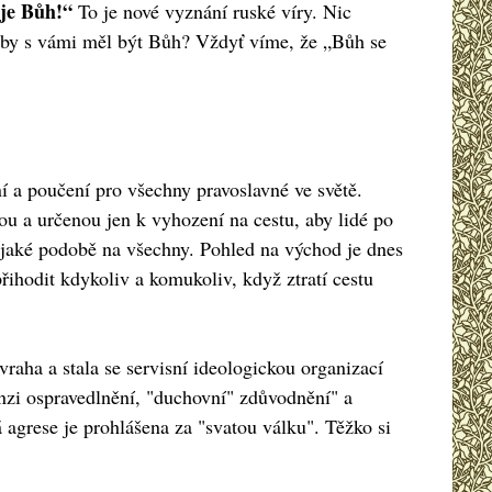
je Bůh!“
To je nové vyznání ruské víry. Nic
oč by s vámi měl být Bůh? Vždyť víme, že „Bůh se
í a poučení pro všechny pravoslavné ve světě.
nou a určenou jen k vyhození na cestu, aby lidé po
ějaké podobě na všechny. Pohled na východ je dnes
ihodit kdykoliv a komukoliv, když ztratí cestu
vraha a stala se servisní ideologickou organizací
anzi ospravedlnění, "duchovní" zdůvodnění" a
agrese je prohlášena za "svatou válku". Těžko si