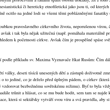
a mesianistická či hereticky etnofiletická jako jsou ti, od kter
lně ocitlo na jedné lodi se všemi těmi poblázněnými fanatiky
oubkou pravoslavného církevního života, neporušenou vírou, či
 avšak i tak byla nějak užitečná (např. pomáhala materiálně 
ledem k početnosti církve. Avšak čím je prospěšné spáse světa
í podle příkladu sv. Maxima Vyznavače říkat Rusům: Čím dál
tí války, deseti tísíců unesených dětí a zástupů doživotně zmrz
 o to jediné, co je drželo před úplným pádem, o církev (která
rytě vzdorovat bezbožnému sovětskému režimu). Byť to byla vž
e nadále trůnit a hlásat, co se mu bude hodit, sem tam se najde
e, která si sektářsky vytváří svou víru a svá pravidla, aby 