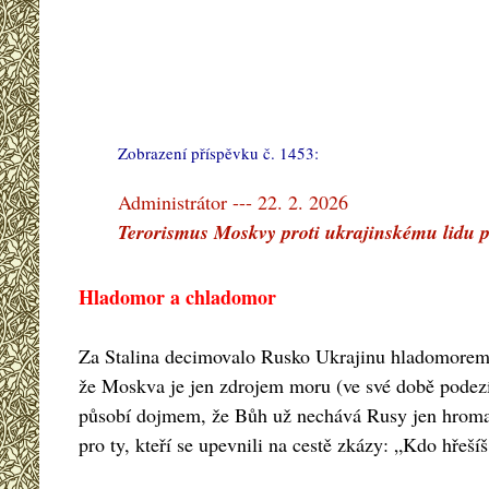
Zobrazení příspěvku č. 1453:
#
Administrátor --- 22. 2. 2026
Terorismus Moskvy proti ukrajinskému lidu 
Hladomor a chladomor
Za Stalina decimovalo Rusko Ukrajinu hladomorem
že Moskva je jen zdrojem moru (ve své době podezíra
působí dojmem, že Bůh už nechává Rusy jen hromadit
pro ty, kteří se upevnili na cestě zkázy: „Kdo hřešíš