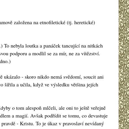
amově založena na etnofiletické (tj. heretické)
.) To nebyla loutka a panáček tancující na nitkách
ou podporu a modlil se za mír, ne za vítězství.
 dno.)
ávě ukázalo - skoro nikdo nemá svědomí, soucit ani
o šířila a učila, když ve výsledku většina jejích
dyby o tom alespoň mlčeli, ale oni to ještě veřejně
ínadlem a magií. Avšak podřídit se tomu, co devastuje
 pravdě - Kristu. To je úkaz v pravoslaví nevídaný