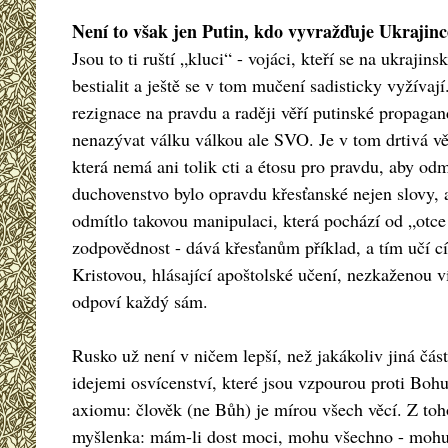
Není to však jen Putin, kdo vyvražďuje Ukrajinc
Jsou to ti ruští „kluci“ - vojáci, kteří se na ukraji
bestialit a ještě se v tom mučení sadisticky vyžívají
rezignace na pravdu a raději věří putinské propagan
nenazývat válku válkou ale SVO. Je v tom drtivá v
která nemá ani tolik cti a étosu pro pravdu, aby odm
duchovenstvo bylo opravdu křesťanské nejen slovy,
odmítlo takovou manipulaci, která pochází od „otce
zodpovědnost - dává křesťanům příklad, a tím učí cír
Kristovou, hlásající apoštolské učení, nezkaženou 
odpoví každý sám.
Rusko už není v ničem lepší, než jakákoliv jiná část
idejemi osvícenství, které jsou vzpourou proti Bohu
axiomu: člověk (ne Bůh) je mírou všech věcí. Z toh
myšlenka: mám-li dost moci, mohu všechno - mohu s