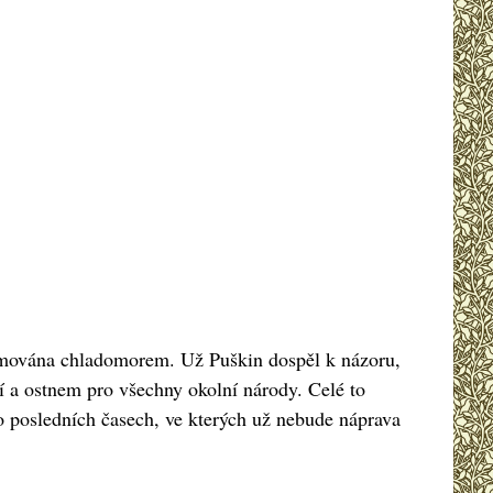
imována chladomorem. Už Puškin dospěl k názoru,
tí a ostnem pro všechny okolní národy. Celé to
 o posledních časech, ve kterých už nebude náprava