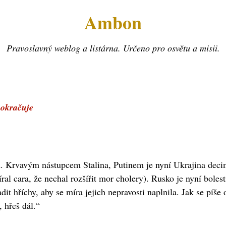
Ambon
Pravoslavný weblog a listárna. Určeno pro osvětu a misii.
pokračuje
. Krvavým nástupcem Stalina, Putinem je nyní Ukrajina dec
l cara, že nechal rozšířit mor cholery). Rusko je nyní boles
 hříchy, aby se míra jejich nepravosti naplnila. Jak se píše
, hřeš dál.“