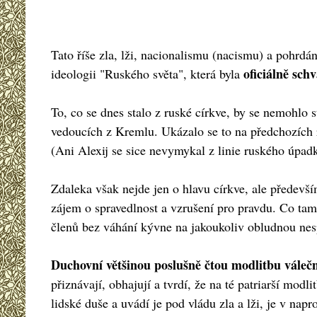
Tato říše zla, lži, nacionalismu (nacismu) a pohrdán
oficiálně sch
ideologii "Ruského světa", která byla
To, co se dnes stalo z ruské církve, by se nemohlo s
vedoucích z Kremlu. Ukázalo se to na předchozích r
(Ani Alexij se sice nevymykal z linie ruského úpadk
Zdaleka však nejde jen o hlavu církve, ale předevší
zájem o spravedlnost a vzrušení pro pravdu. Co tam v
členů bez váhání kývne na jakoukoliv obludnou nes
Duchovní většinou poslušně čtou modlitbu váleč
přiznávají, obhajují a tvrdí, že na té patriarší mod
lidské duše a uvádí je pod vládu zla a lži, je v nap