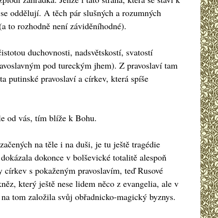
ých se oddělují. A těch pár slušných a rozumných
 (a to rozhodně není záviděníhodné).
stotou duchovnosti, nadsvětskostí, svatostí
pravoslavným pod tureckým jhem). Z pravoslaví tam
 putinské pravoslaví a církev, která spíše
e od vás, tím blíže k Bohu.
ačených na těle i na duši, je tu ještě tragédie
 dokázala dokonce v bolševické totalitě alespoň
dy církev s pokaženým pravoslavím, teď Rusové
 kněz, který ještě nese lidem něco z evangelia, ale v
si na tom založila svůj obřadnicko-magický byznys.