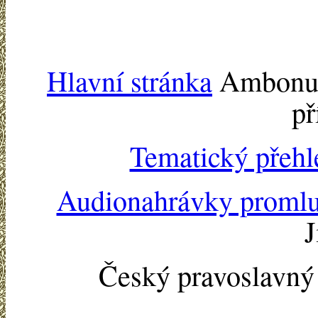
Hlavní stránka
Ambonu -
př
Tematický přehl
Audionahrávky proml
J
Český pravoslavn