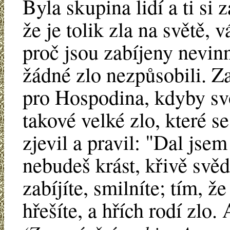
Byla skupina lidí a ti si 
že je tolik zla na světě, v
proč jsou zabíjeny nevinn
žádné zlo nezpůsobili. Za
pro Hospodina, kdyby sv
takové velké zlo, které s
zjevil a pravil: "Dal jse
nebudeš krást, křivě svěd
zabíjíte, smilníte; tím, ž
hřešíte, a hřích rodí zlo.