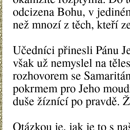
odcizena Bohu, v jediné
než mnozí z těch, kteří z
Učedníci přinesli Pánu Jež
však už nemyslel na těle
rozhovorem se Samaritá
pokrmem pro Jeho moudro
duše žíznící po pravdě. Ž
Otázkou je, jak je to s na