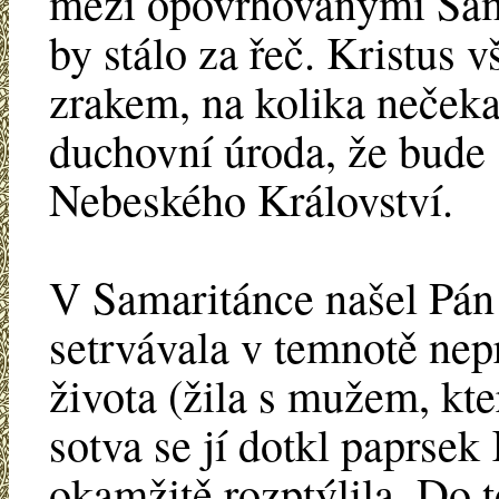
mezi opovrhovanými Sam
by stálo za řeč. Kristus
zrakem, na kolika nečeka
duchovní úroda, že bude
Nebeského Království.
V Samaritánce našel Pán d
setrvávala v temnotě nep
života (žila s mužem, kt
sotva se jí dotkl paprsek 
okamžitě rozptýlila. Do t