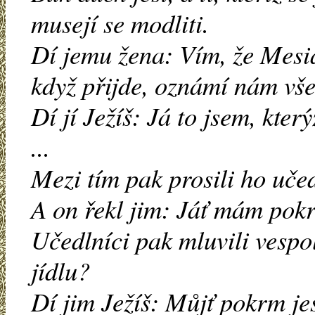
musejí se modliti.
Dí jemu žena: Vím, že Mesiáš
když přijde, oznámí nám vše
Dí jí Ježíš: Já to jsem, kter
...
Mezi tím pak prosili ho učed
A on řekl jim: Jáť mám pokrm
Učedlníci pak mluvili vespo
jídlu?
Dí jim Ježíš: Můjť pokrm jes