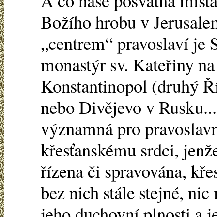
A co naše posvátná místa
Božího hrobu v Jerusal
„centrem“ pravoslaví je 
monastýr sv. Kateřiny na 
Konstantinopol (druhý Ří
nebo Divějevo v Rusku...
významná pro pravoslavné
křesťanskému srdci, jenže
řízena či spravována, kře
bez nich stále stejné, nic
jeho duchovní plnosti a j