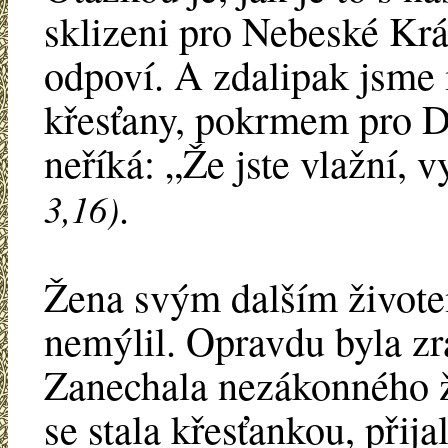
sklizeni pro Nebeské Krá
odpoví. A zdalipak jsme 
křesťany, pokrmem pro 
neříká: „Že jste vlažní, v
.
3,16)
Žena svým dalším životem
nemýlil. Opravdu byla zr
Zanechala nezákonného ž
se stala křesťankou, přij