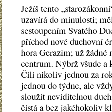
Ježíš tento „starozákonn
uzavírá do minulosti; mě
sestoupením Svatého Duc
příchod nové duchovní ér
hora Gerazim; už žádné n
centrum. Nýbrž všude a k
Čili nikoliv jednou za ro
jednou do týdne, ale vždy
sloužit neviditelnou duc
čistá a bez jakéhokoliv k