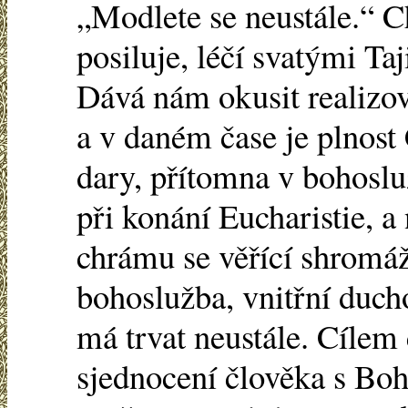
„Modlete se neustále.“ 
posiluje, léčí svatými Ta
Dává nám okusit realizo
a v daném čase je plnost 
dary, přítomna v bohosl
při konání Eucharistie, a
chrámu se věřící shromáž
bohoslužba, vnitřní duch
má trvat neustále. Cílem 
sjednocení člověka s Boh