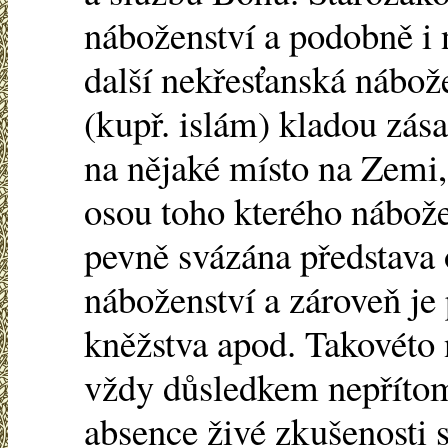
náboženství a podobně i 
další nekřesťanská nábož
(kupř. islám) kladou zás
na nějaké místo na Zemi, 
osou toho kterého nábože
pevně svázána představa 
náboženství a zároveň je
kněžstva apod. Takovéto
vždy důsledkem nepřítom
absence živé zkušenosti 