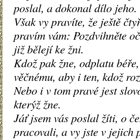
poslal, a dokonal dílo jeho.
Však vy pravíte, že ještě čty
pravím vám: Pozdvihněte očí 
již bělejí ke žni.
Kdož pak žne, odplatu béře,
věčnému, aby i ten, kdož roz
Nebo i v tom pravé jest slovo,
kterýž žne.
Jáť jsem vás poslal žíti, o č
pracovali, a vy jste v jejich 