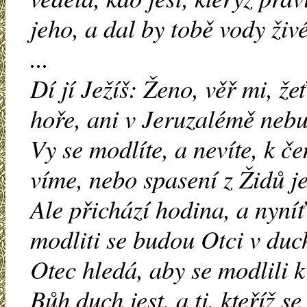
jeho, a dal by tobě vody živé
...
Dí jí Ježíš: Ženo, věř mi, že
hoře, ani v Jeruzalémě nebu
Vy se modlíte, a nevíte, k 
víme, nebo spasení z Židů je
Ale přichází hodina, a nyníť
modliti se budou Otci v duc
Otec hledá, aby se modlili 
Bůh duch jest, a ti, kteříž 