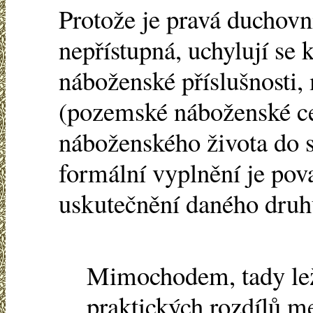
Protože je pravá duchov
nepřístupná, uchylují se 
náboženské příslušnosti,
(pozemské náboženské ce
náboženského života do 
formální vyplnění je pov
uskutečnění daného druh
Mimochodem, tady lež
praktických rozdílů m