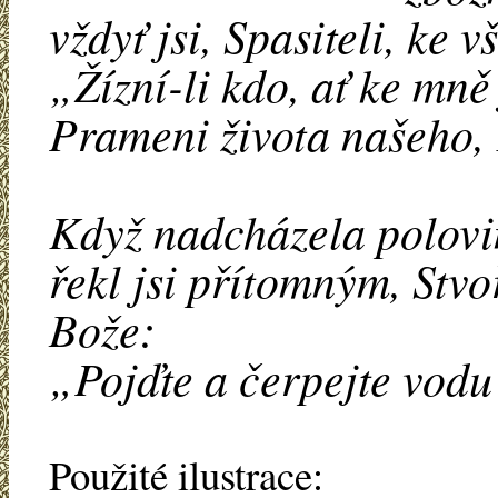
vždyť jsi, Spasiteli, ke 
„Žízní-li kdo, ať ke mně
Prameni života našeho, 
Když nadcházela polovi
řekl jsi přítomným, Stvo
Bože:
„Pojďte a čerpejte vodu
Použité ilustrace: