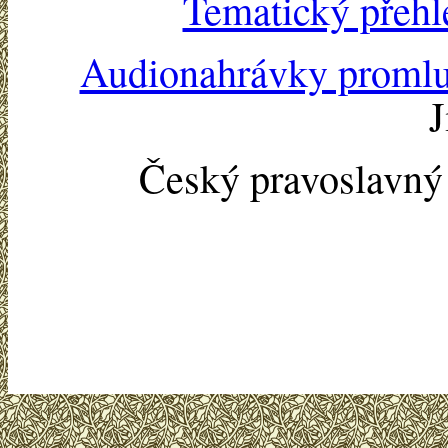
Tematický přehl
Audionahrávky proml
J
Český pravoslavn