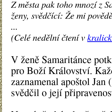
Z města pak toho mnozí z Sa
ženy, svědčící: Že mi povědě
...
(Celé nedělní čtení v
kralic
V ženě Samaritánce potka
pro Boží Království. Každ
zaznamenal apoštol Jan (
svědčil o její připravenos