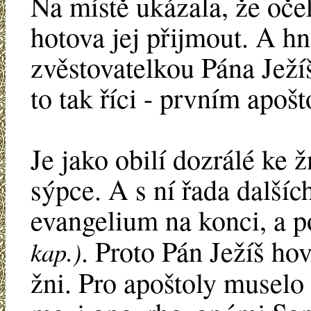
Na místě ukázala, že oče
hotova jej přijmout. A hn
zvěstovatelkou Pána Ježí
to tak říci - prvním apo
Je jako obilí dozrálé ke 
sýpce. A s ní řada další
evangelium na konci, a 
. Proto Pán Ježíš ho
kap.)
žni. Pro apoštoly muselo