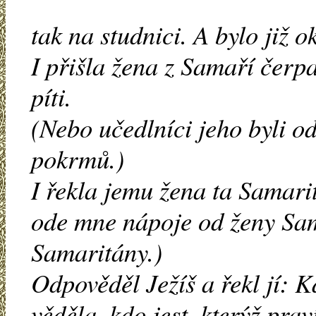
tak na studnici. A bylo již o
I přišla žena z Samaří čerpa
píti.
(Nebo učedlníci jeho byli o
pokrmů.)
I řekla jemu žena ta Samarit
ode mne nápoje od ženy Sam
Samaritány.)
Odpověděl Ježíš a řekl jí: K
věděla, kdo jest, kterýž prav