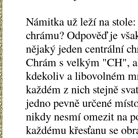
Námitka už leží na stole
chrámu? Odpověď je vša
nějaký jeden centrální c
Chrám s velkým "CH", a
kdekoliv a libovolném mn
každém z nich stejně sva
jedno pevně určené místo
nikdy nesmí omezit na p
každému křesťanu se obra