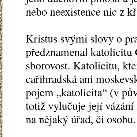
nebo neexistence nic z kř
Kristus svými slovy o pr
předznamenal katolicitu 
sborovost. Katolicitu, kt
cařihradská ani moskevs
pojem „katolicita“ (v p
totiž vylučuje její vázán
na nějaký úřad, či osobu.