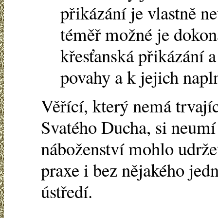
přikázání je vlastně n
téměř možné je dokona
křesťanská přikázání a
povahy a k jejich napln
Věřící, který nemá trvají
Svatého Ducha, si neumí 
náboženství mohlo udržet
praxe i bez nějakého je
ústředí.