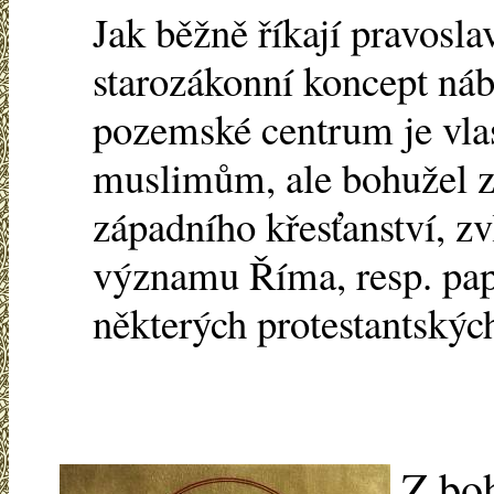
Jak běžně říkají pravosla
starozákonní koncept ná
pozemské centrum je vlas
muslimům, ale bohužel zp
západního křesťanství, zv
významu Říma, resp. pape
některých protestantských
Z bo