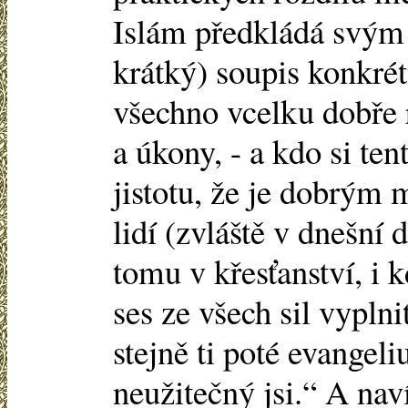
Islám předkládá svým 
krátký) soupis konkrét
všechno vcelku dobře r
a úkony, - a kdo si te
jistotu, že je dobrým
lidí (zvláště v dnešní 
tomu v křesťanství, i k
ses ze všech sil vyplni
stejně ti poté evangel
neužitečný jsi.“ A nav