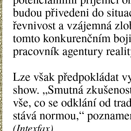
budou přivedeni do situa
řevnivost a vzájemná zlob
tomto konkurenčním boji
pracovník agentury reali
Lze však předpokládat v
show. „Smutná zkušenost 
vše, co se odklání od tra
stává normou,“ poznamen
(Intexfax)