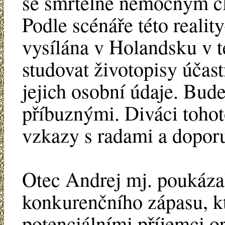
se smrtelně nemocným č
Podle scénáře této realit
vysílána v Holandsku v t
studovat životopisy účast
jejich osobní údaje. Bude 
příbuznými. Diváci toho
vzkazy s radami a dopor
Otec Andrej mj. poukázal
konkurenčního zápasu, k
potenciálními příjemci o