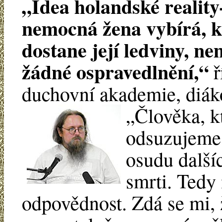
„Idea holandské reality
nemocná žena vybírá, k
dostane její ledviny, n
žádné ospravedlnění,“
ř
duchovní akademie, diák
„Člověka, k
odsuzujeme 
osudu dalších
smrti. Tedy
odpovědnost. Zdá se mi, 