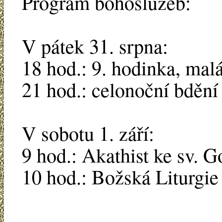
Program bohoslužeb:
V pátek 31. srpna:
18 hod.: 9. hodinka, mal
21 hod.: celonoční bdění
V sobotu 1. září:
9 hod.: Akathist ke sv. 
10 hod.: Božská Liturgie