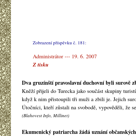
Zobrazení příspěvku č. 181:
#
Administrátor --- 19. 6. 2007
Z tisku
Dva gruzínští pravoslavní duchovní byli surově z
Kněží přijeli do Turecka jako součást skupiny turis
když k nim přistoupili tři muži a zbili je. Jejich s
Útočníci, kteří zůstali na svobodě, vypověděli, že s
(Blahovest Info, Millinet)
Ekumenický patriarcha žádá uznání občanských