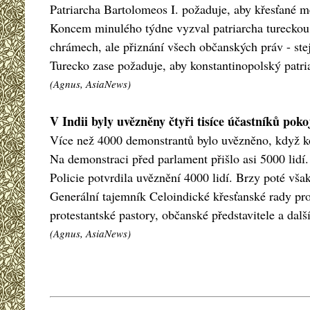
Patriarcha Bartolomeos I. požaduje, aby křesťané m
Koncem minulého týdne vyzval patriarcha tureckou
chrámech, ale přiznání všech občanských práv - ste
Turecko zase požaduje, aby konstantinopolský patri
(Agnus, AsiaNews)
V Indii byly uvězněny čtyři tisíce účastníků po
Více než 4000 demonstrantů bylo uvězněno, když kon
Na demonstraci před parlament přišlo asi 5000 lidí.
Policie potvrdila uvěznění 4000 lidí. Brzy poté však
Generální tajemník Celoindické křesťanské rady proh
protestantské pastory, občanské představitele a dalš
(Agnus, AsiaNews)