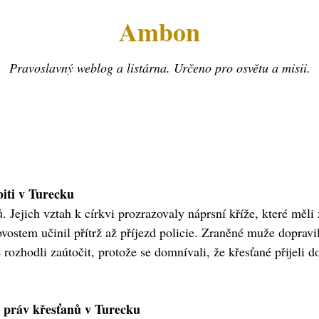
Ambon
Pravoslavný weblog a listárna. Určeno pro osvětu a misii.
biti v Turecku
tů. Jejich vztah k církvi prozrazovaly náprsní kříže, které mě
urovostem učinil přítrž až příjezd policie. Zraněné muže doprav
e rozhodli zaútočit, protože se domnívali, že křesťané přijeli 
 práv křesťanů v Turecku