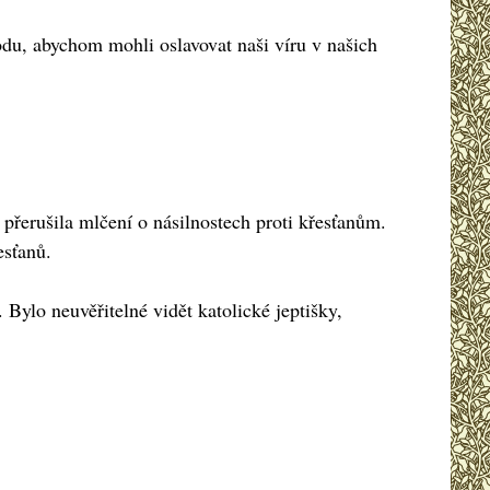
u, abychom mohli oslavovat naši víru v našich
přerušila mlčení o násilnostech proti křesťanům.
esťanů.
Bylo neuvěřitelné vidět katolické jeptišky,