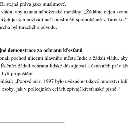
ěli stejná práva jako muslimové.
 vládu, aby uznala náboženské menšiny. „Žádáme nejen svobod
jných jakých požívají naši muslimští spoluobčané v Turecku.“
archa byl tureckého původu.
kojné demonstrace za ochranu křesťanů
ali pochod ulicemi hlavního města Indie a žádali vládu, aby 
 Řečníci žádali ochranu lidské důstojnosti a ústavních práv kř
 byli propuštěni.
lásil: „Poprvé od r. 1997 bylo uvězněno takové množství lidí. 
í osoby, jak v policejních celách zpívají křesťanské písně.“