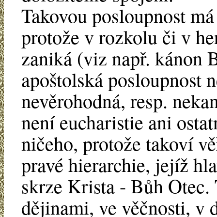
Takovou posloupnost má j
protože v rozkolu či v he
zaniká (viz např. kánon 
apoštolská posloupnost n
nevěrohodná, resp. nekan
není eucharistie ani ostat
ničeho, protože takoví vě
pravé hierarchie, jejíž hl
skrze Krista - Bůh Otec. 
dějinami, ve věčnosti, v 