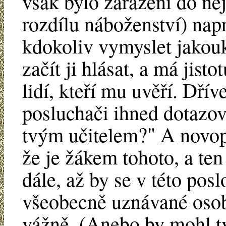
však bylo zařazení do ně
rozdílu náboženství) nap
kdokoliv vymyslet jakouk
začít ji hlásat, a má jist
lidí, kteří mu uvěří. Dřív
posluchači ihned dotazova
tvým učitelem?" A novope
že je žákem tohoto, a te
dále, až by se v této pos
všeobecně uznávané osob
vážně. (Anebo by mohl tv