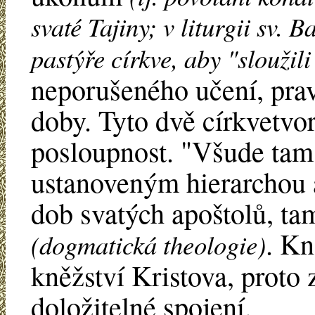
svaté Tajiny; v liturgii sv. B
pastýře církve, aby "sloužili
neporušeného učení, prav
doby. Tyto dvě církvetvo
posloupnost. "Všude tam,
ustanoveným hierarchou
dob svatých apoštolů, ta
. Kn
(dogmatická theologie)
kněžství Kristova, proto
doložitelné spojení.