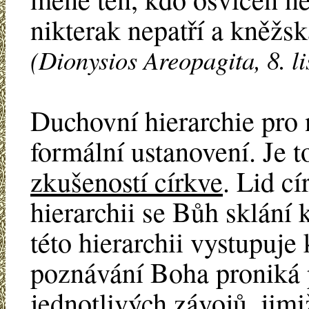
nikterak nepatří a kněžs
(Dionysios Areopagita, 8. li
Duchovní hierarchie pro
formální ustanovení. Je 
zkušeností církve
. Lid cí
hierarchii se Bůh sklání 
této hierarchii vystupuje
poznávání Boha proniká p
jednotlivých závojů, jim