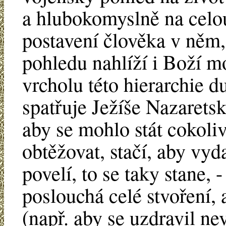
a hlubokomyslně na celou 
postavení člověka v něm,
pohledu nahlíží i Boží m
vrcholu této hierarchie d
spatřuje Ježíše Nazaretsk
aby se mohlo stát cokoliv
obtěžovat, stačí, aby vyd
povelí, to se taky stane, 
poslouchá celé stvoření,
(např. aby se uzdravil n