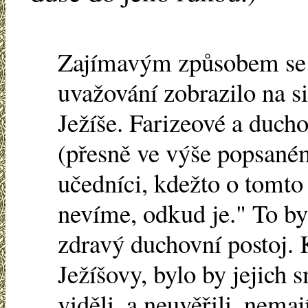
Zajímavým způsobem se 
uvažování zobrazilo na s
Ježíše. Farizeové a ducho
(přesně ve výše popsané
učedníci, kdežto o tomto 
nevíme, odkud je." To by
zdravý duchovní postoj. 
Ježíšovy, bylo by jejich 
viděli, a neuvěřili, nema