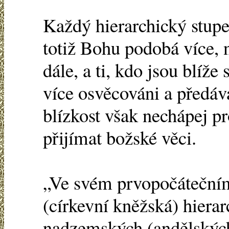
Každý hierarchický stupe
totiž Bohu podobá více, 
dále, a ti, kdo jsou blíže
více osvěcováni a předáva
blízkost však nechápej pr
přijímat božské věci.
„Ve svém prvopočátečním
(církevní kněžská) hiera
nadzemských (andělských