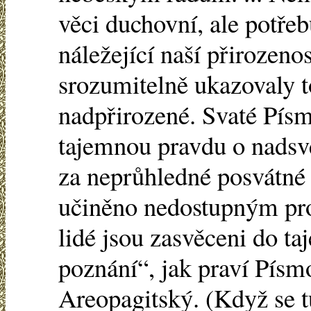
věci duchovní, ale potř
náležející naší přirozenos
srozumitelně ukazovaly to
nadpřirozené. Svaté Pís
tajemnou pravdu o nadsv
za neprůhledné posvátné 
učiněno nedostupným pro 
lidé jsou zasvěceni do ta
poznání“, jak praví Pís
Areopagitský. (Když se t