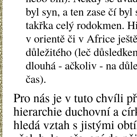
byl syn, a ten zase čí byl
takřka celý rodokmen. Hi
v orientě či v Africe ještě
důležitého (leč důsledke
dlouhá - ačkoliv - na důle
čas).
Pro nás je v tuto chvíli
hierarchie duchovní a cí
hledá vztah s jistými obt