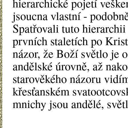
hierarchické pojetí vešk
jsoucna vlastní - podobn
Spatřovali tuto hierarchi
prvních staletích po Kris
názor, že Boží světlo je 
andělské úrovně, až nako
starověkého názoru vidí
křesťanském svatootcovs
mnichy jsou andělé, světl