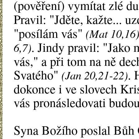
(pověření) vymítat zlé d
Pravil: "Jděte, kažte... u
"posílám vás"
(Mat 10,16
. Jindy pravil: "Jako
6,7)
vás," a při tom na ně dec
Svatého"
. 
(Jan 20,21-22)
dokonce i ve slovech Kri
vás pronásledovati budo
Syna Božího poslal Bůh 