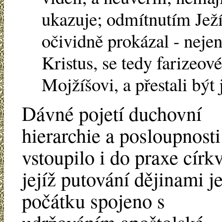
ukazuje; odmítnutím Ježí
očividně prokázal - nejen
Kristus, se tedy farizeov
Mojžíšovi, a přestali být
Dávné pojetí duchovní
hierarchie a posloupnosti
vstoupilo i do praxe církv
jejíž putování dějinami j
počátku spojeno s