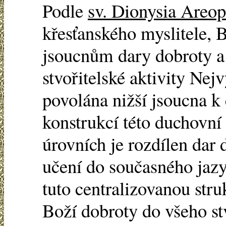
Podle
sv. Dionysia Areop
křesťanského myslitele, B
jsoucnům dary dobroty a 
stvořitelské aktivity Nej
povolána nižší jsoucna k 
konstrukcí této duchovní 
úrovních je rozdílen dar
učení do současného jazy
tuto centralizovanou stru
Boží dobroty do všeho st