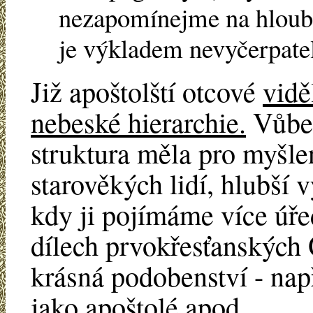
nezapomínejme na hloub
je výkladem nevyčerpate
Již apoštolští otcové
vidě
nebeské hierarchie.
Vůbec
struktura měla pro myšlen
starověkých lidí, hlubší
kdy ji pojímáme více úře
dílech prvokřesťanských
krásná podobenství - např
jako apoštolé apod.