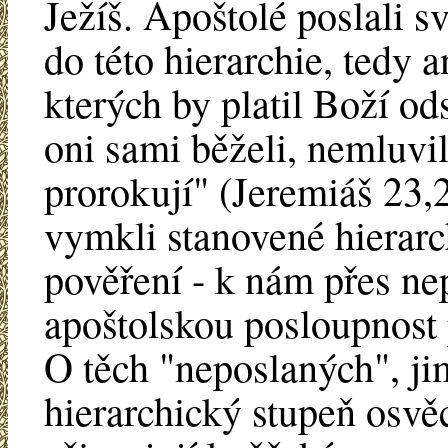
Ježíš. Apoštolé poslali s
do této hierarchie, tedy 
kterých by platil Boží od
oni sami běželi, nemluvil
prorokují" (Jeremiáš 23,21
vymkli stanovené hierarc
pověření - k nám přes n
apoštolskou posloupnost
O těch "neposlaných", ji
hierarchický stupeň osvěc