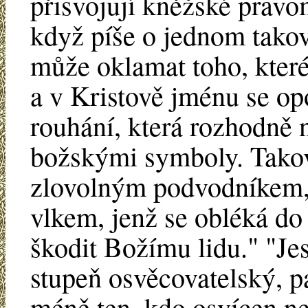
přisvojují kněžské pravo
když píše o jednom takové
může oklamat toho, kter
a v Kristově jménu se op
rouhání, která rozhodně
božskými symboly. Takov
zlovolným podvodníkem, 
vlkem, jenž se obléká do
škodit Božímu lidu." "Jes
stupeň osvěcovatelský, pa
méně ten, kdo osvícen n