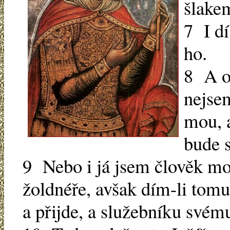
šlakem
7 I dí
ho.
8 A od
nejsem
mou, a
bude 
9 Nebo i já jsem člověk m
žoldnéře, avšak dím-li tomut
a přijde, a služebníku svému