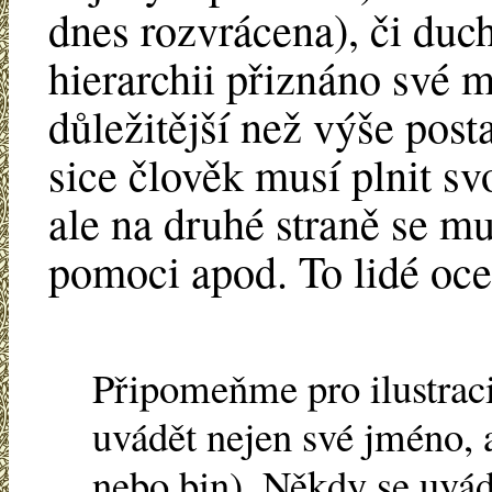
dnes rozvrácena), či duch
hierarchii přiznáno své 
důležitější než výše post
sice člověk musí plnit sv
ale na druhé straně se mu
pomoci apod. To lidé oce
Připomeňme pro ilustraci
uvádět nejen své jméno, 
nebo bin). Někdy se uvádí