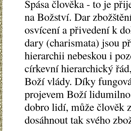
Spása člověka - to je přij
na Božství. Dar zbožštění
osvícení a přivedení k do
dary (charismata) jsou p
hierarchii nebeskou i poz
církevní hierarchický řád
Boží vlády. Díky fungován
projevem Boží lidumilnos
dobro lidí, může člověk 
dosáhnout tak svého zbož