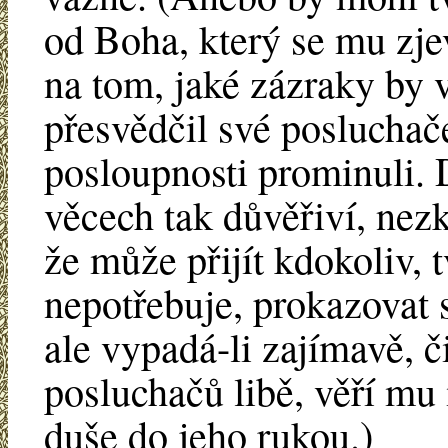
od Boha, který se mu zje
na tom, jaké zázraky by 
přesvědčil své poslucha
posloupnosti prominuli. 
věcech tak důvěřiví, nez
že může přijít kdokoliv, 
nepotřebuje, prokazovat 
ale vypadá-li zajímavě, či
posluchačů libě, věří mu
duše do jeho rukou.)