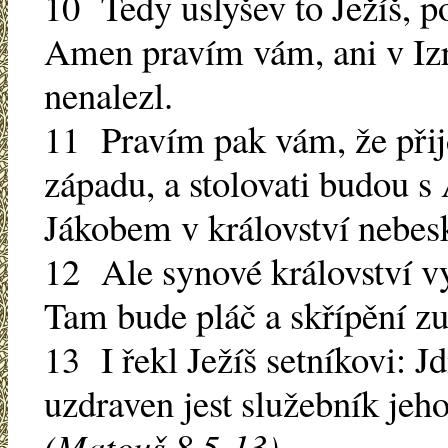
10 Tedy uslyšev to Ježíš, po
Amen pravím vám, ani v Izra
nenalezl.
11 Pravím pak vám, že při
západu, a stolovati budou 
Jákobem v království nebe
12 Ale synové království v
Tam bude pláč a skřípění z
13 I řekl Ježíš setníkovi: Jdi
uzdraven jest služebník jeho
(Matouš 8,5-13)