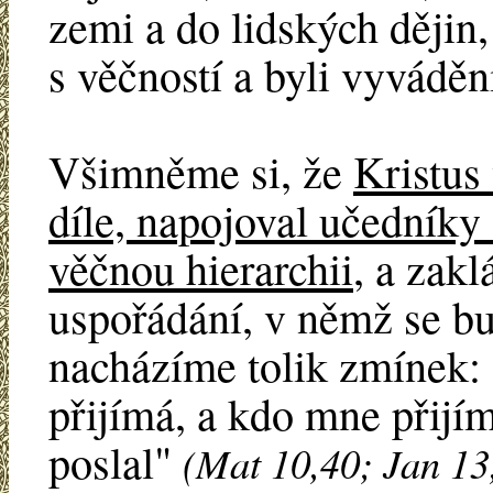
zemi a do lidských dějin,
s věčností a byli vyváděni
Všimněme si, že
Kristu
díle, napojoval učedníky
věčnou hierarchii
, a zakl
uspořádání, v němž se bu
nacházíme tolik zmínek:
přijímá, a kdo mne přijím
poslal"
(Mat 10,40; Jan 13