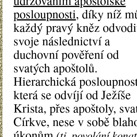
udržováním apoštolské
posloupnosti
, díky níž m
každý pravý kněz odvodi
svoje následnictví a
duchovní pověření od
svatých apoštolů.
Hierarchická posloupnost
která se odvíjí od Ježíše
Krista, přes apoštoly, sv
Církve, nese v sobě bla
úkonům
(tj. povolání konat