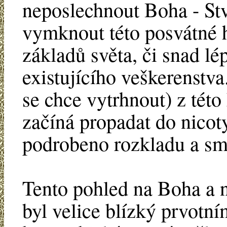
neposlechnout Boha - Stv
vymknout této posvátné hi
základů světa, či snad lép
existujícího veškerenstva
se chce vytrhnout) z této
začíná propadat do nicot
podrobeno rozkladu a smr
Tento pohled na Boha a n
byl velice blízký prvotn