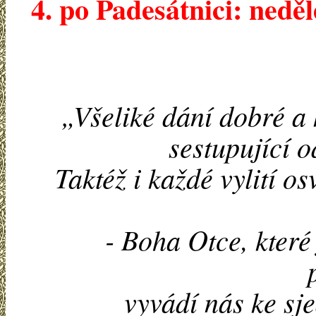
4. po Padesátnici:
neděl
„Všeliké dání dobré a 
sestupující o
Taktéž i každé vylití o
- Boha Otce, které
vyvádí nás ke sj