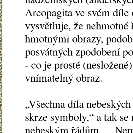
Areopagita ve svém díle o
vysvětluje, že nehmotné
hmotnými obrazy, podob
posvátných zpodobení pov
- co je prosté (nesložen
vnímatelný obraz.
„Všechna díla nebeských 
skrze symboly,“ a tak se 
nebeským řádům. ... Nem