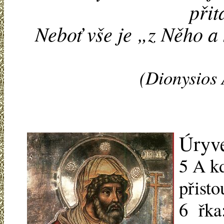
přit
Neboť vše je „z Něho a 
(Dionysios 
Úryve
5 A k
přisto
6 řka