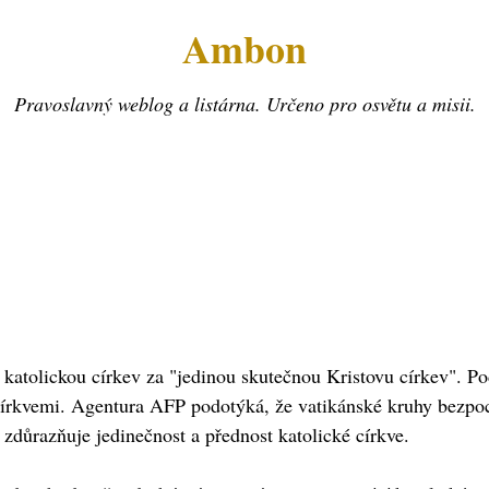
Ambon
Pravoslavný weblog a listárna. Určeno pro osvětu a misii.
atolickou církev za "jedinou skutečnou Kristovu církev". Pod
církvemi. Agentura AFP podotýká, že vatikánské kruhy bezpo
důrazňuje jedinečnost a přednost katolické církve.