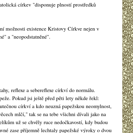
atolická církev "disponuje plností prostředků
ání možnosti existence Kristovy Církve nejen v
bné" a "neopodstatněné".
ahy, reflexe a sebereflexe církví do normálu.
že. Pokud jsi ještě před pěti lety někde řekl:
 skutečnou církví a kdo neuzná papežskou neomylnost,
ěcech mlčí," tak se na tebe všichni dívali jako na
ngelíkům už se chvěly ruce nedočkavostí, kdy budou
lavné zase příjemně lechtaly papežské výroky o dvou