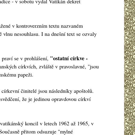
adice - v sobotu vydal Vatikán dekret
sažené v kontroverzním textu nazvaném
 vlnu nesouhlasu. I na dnešní text se ozvaly
"
"ostatní církve -
praví se v prohlášení,
anských církvích, zvláště v pravoslavné, "jsou
ímskému papeži.
církevní činitelé jsou následníky apoštolů.
svědčení, že je jedinou opravdovou církví
ý vatikánský koncil v letech 1962 až 1965, v
. Současně přitom odsuzuje "mylné