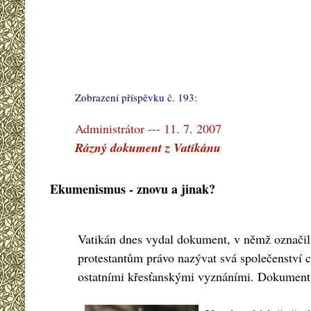
Zobrazení příspěvku č. 193:
#
Administrátor --- 11. 7. 2007
Rázný dokument z Vatikánu
Ekumenismus - znovu a jinak?
Vatikán dnes vydal dokument, v němž označil k
protestantům právo nazývat svá společenství 
ostatními křesťanskými vyznáními. Dokument z