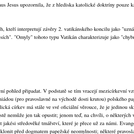
us Jesus upozornila, že z hlediska katolické doktríny pouze k
h, kteří interpretují závěry 2. vatikánského koncilu jako "uzn
fesích". "Omyly" tohoto typu Vatikán charakterizuje jako "chy
í pohled připadat. V podstatě se tím vracejí mezicírkevní vzt
niádou (pro pravoslavné na východě dosti krutou) polského pape
ická církev má stále ve své oficiální věrouce, že je jedinou
tě nemůže jen tak opustit; jenom teď, na chvíli, o některých v
at jakési středověké tmářství, které je přece už za námi. Eva
i sklonit před dogmatem papežské neomylnosti; některé pravos