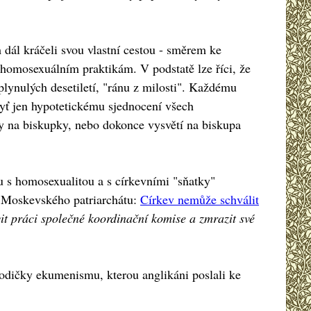
m dál kráčeli svou vlastní cestou - směrem ke
 homosexuálním praktikám. V podstatě lze říci, že
plynulých desetiletí, "ránu z milosti". Každému
byť jen hypotetickému sjednocení všech
eny na biskupky, nebo dokonce vysvětí na biskupa
 s homosexualitou a s církevními "sňatky"
a Moskevského patriarchátu:
Církev nemůže schválit
it práci společné koordinační komise a zmrazit své
lodičky ekumenismu, kterou anglikáni poslali ke