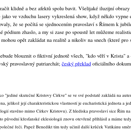
čít klidně a bez afektů spolu bavit. Všelijaké iluzijní obra
ly - jako ve vzduchu lasery vykreslená show, když někdo vypn
ačovaly, že se počítá se sjednocením pravoslaví s Římem k jubi
pódium zhaslo, a my si zase po spoustě let můžeme realistic
mohou opět zakládat na realitě a nikoliv na snech (které pro 
de blouznit o fiktivní jednotě všech, "kdo věří v Krista" a de
vský pravoslavný patriarchát;
český překlad
oficiálního dokum
ko "jediné skutečné Kristovy Církve" se ve své podstatě zakládá na auten
 jelikož její charakteristickou vlastností je eucharistická jednota a je
ologií stavěno mimo Církev Kristovu). Z hlediska pravoslaví sice Řím na 
to původní křesťanské eklesiologii znovu otevřeně přihlásil a máme te
polečné řeči. Papež Benedikt tím tedy učinil další krůček Vatikánu směr