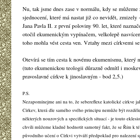
Nu, tak jsme dnes zase v normálu, kdy se můžeme za
sjednocení, které má nastat již co nevidět, zmize
Jana Pavla II. z první poloviny 90. let, které nazn
otočil ekumenickým vypínačem, velkolepě nasvícené 
toho mohla vést cesta ven. Vztahy mezi církvemi se 
Otevírá se tím cesta k novému ekumenismu, který nebu
(tuto ekumenickou teologii důrazně odmítl i moske
pravoslavné církve k jinoslavným - bod 2,5.)
P.S.
Nezapomínejme ani na to, že sebereflexe katolické církve ja
Církev, která dle samého svého principu nemůže být rozdělena,
některých nouzových a specifických situací - je touto eklesi
chvíli můžeme kladně hodnotit samotný fakt, že se Řím k té
původního učení o Církvi vytváří předpoklad pro nalezení s