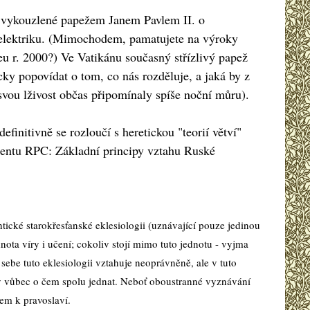
zy vykouzlené papežem Janem Pavlem II. o
e elektriku. (Mimochodem, pamatujete na výroky
leu r. 2000?) Ve Vatikánu současný střízlivý papež
ky popovídat o tom, co nás rozděluje, a jaká by z
svou lživost občas připomínaly spíše noční můru).
finitivně se rozloučí s heretickou "teorií větví"
entu RPC: Základní principy vztahu Ruské
tické starokřesťanské eklesiologii (uznávající pouze jedinou
dnota víry i učení; cokoliv stojí mimo tuto jednotu - vyjma
sebe tuto eklesiologii vztahuje neoprávněně, ale v tuto
dy vůbec o čem spolu jednat. Neboť oboustranné vyznávání
em k pravoslaví.