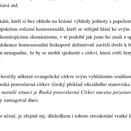
dravá atd.
likáni, kteří si bez ohledu na krásné výhledy jednoty s papeže
upskému svěcení homosexuálů, kteří se veřejně hlásí ke svým
i skomírajícímu ekumenismu, v té podobě jak jsme ho znali z u
 dokonce homosexuální biskupové definitivně zavřeli dveře k 
ni nenapadne, že by se mohli sjednotit s církví, která světí ž
.
ročily některé evangelické církve svým vyhlášením souhlasu
uská pravoslavná církev (český překlad oficiálního stanovisk
 nastalé situaci je Ruská pravoslavná Církev nucena pozastav
dy zareagoval dnes.
o učení, je zřejmě mj. důsledkem i tohoto ztroskotání vratké 