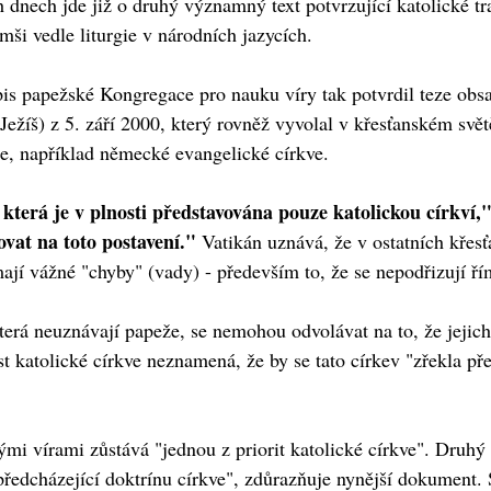
 dnech jde již o druhý významný text potvrzující katolické tr
mši vedle liturgie v národních jazycích.
pis papežské Kongregace pro nauku víry tak potvrdil teze ob
ežíš) z 5. září 2000, který rovněž vyvolal v křesťanském světě
e, například německé evangelické církve.
která je v plnosti představována pouze katolickou církví,
vat na toto postavení."
Vatikán uznává, že v ostatních křesť
ají vážné "chyby" (vady) - především to, že se nepodřizují ř
erá neuznávají papeže, se nemohou odvolávat na to, že jejich 
 katolické církve neznamená, že by se tato církev "zřekla pře
skými vírami zůstává "jednou z priorit katolické církve". Druh
předcházející doktrínu církve", zdůrazňuje nynější dokument