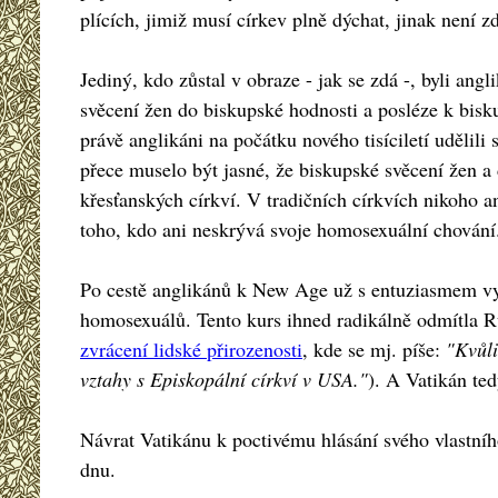
plících, jimiž musí církev plně dýchat, jinak není z
Jediný, kdo zůstal v obraze - jak se zdá -, byli ang
svěcení žen do biskupské hodnosti a posléze k bisk
právě anglikáni na počátku nového tisíciletí udělil
přece muselo být jasné, že biskupské svěcení žen a
křesťanských církví. V tradičních církvích nikoho a
toho, kdo ani neskrývá svoje homosexuální chování
Po cestě anglikánů k New Age už s entuziasmem vyk
homosexuálů. Tento kurs ihned radikálně odmítla R
zvrácení lidské přirozenosti
, kde se mj. píše:
"Kvůli
vztahy s Episkopální církví v USA."
). A Vatikán te
Návrat Vatikánu k poctivému hlásání svého vlastníh
dnu.