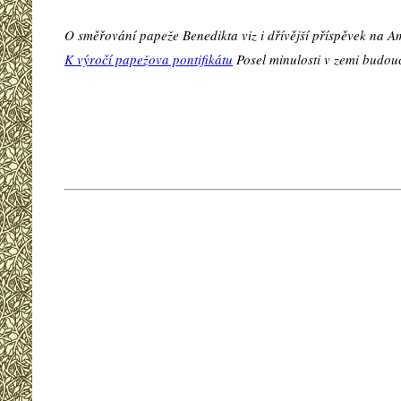
O směřování papeže Benedikta viz i dřívější příspěvek na 
K výročí papežova pontifikátu
Posel minulosti v zemi budouc