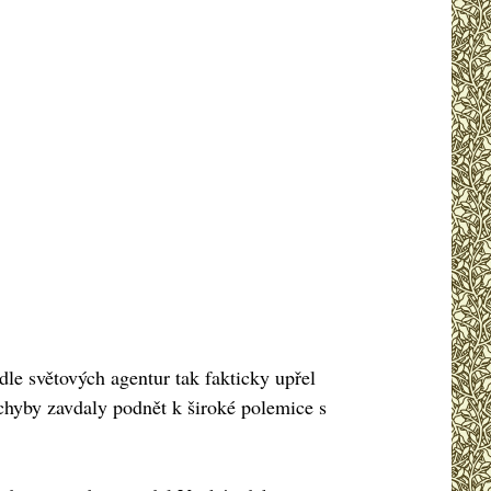
le světových agentur tak fakticky upřel
chyby zavdaly podnět k široké polemice s