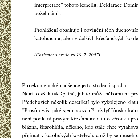
interpretace" tohoto koncilu. Deklarace Domin
požehnání".
Prohlášení obsahuje i obvinění těch duchovníc
katolicismu, ale i v dalších křesťanských kon
(Christnet a credo.ru 10. 7. 2007)
Pro ekumenické nadšence je to studená sprcha.
Není to však tak špatné, jak to může někomu na prvn
Předchozích několik desetiletí bylo vykolejeno klau
"Prosím vás, jaké sjednocování?, vždyť římsko-katol
není podle ní pravým křesťanem; a tuto věrouku pros
blázna, škarohlída, někoho, kdo stále chce vytahov
přijímat v katolických kostelech, aniž by se musel