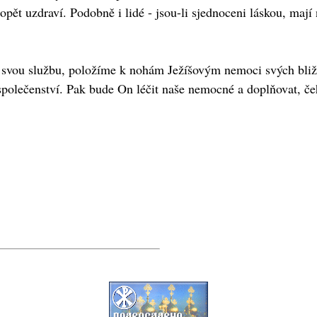
e opět uzdraví. Podobně i lidé - jsou-li sjednoceni láskou, 
 svou službu, položíme k nohám Ježíšovým nemoci svých bliž
společenství. Pak bude On léčit naše nemocné a doplňovat, če