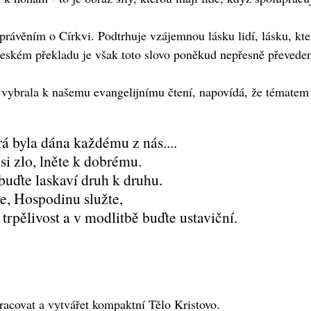
ávěním o Církvi. Podtrhuje vzájemnou lásku lidí, lásku, která
českém překladu je však toto slovo poněkud nepřesně převeden
ce vybrala k našemu evangelijnímu čtení, napovídá, že tématem 
á byla dána každému z nás....
si zlo, lněte k dobrému.
buďte laskaví druh k druhu.
e, Hospodinu služte,
trpělivost a v modlitbě buďte ustaviční.
racovat a vytvářet kompaktní Tělo Kristovo.