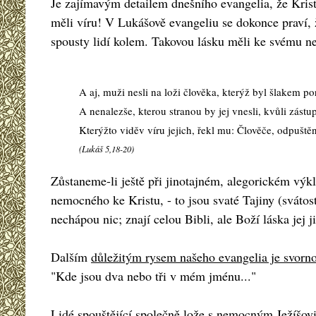
Je zajímavým detailem dnešního evangelia, že Kristu
měli víru! V Lukášově evangeliu se dokonce praví, ž
spousty lidí kolem. Takovou lásku měli ke svému n
A aj, muži nesli na loži člověka, kterýž byl šlakem por
A nenalezše, kterou stranou by jej vnesli, kvůli zástu
Kterýžto viděv víru jejich, řekl mu: Člověče, odpuštěn
(Lukáš 5,18-20)
Zůstaneme-li ještě při jinotajném, alegorickém výkl
nemocného ke Kristu, - to jsou svaté Tajiny (svátos
nechápou nic; znají celou Bibli, ale Boží láska jej 
Dalším
důležitým rysem našeho evangelia je svorno
"Kde jsou dva nebo tři v mém jménu..."
Lidé spouštějící společně lože s nemocným Ježíšovi 