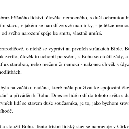
obraz hříšného lidství, člověka nemocného, s duší ochrnutou hř
ním stavu, v jakém se narodí ze své maminky, - je těžce nemo
iž od svého narození spěje ke smrti, vlastně umírá.
 prarodičové, o nichž se vypráví na prvních stránkách Bible. 
ak zvrtlo, člověk to uchopil po svém, k Bohu se otočil zády, a
Ať už starobou, nebo mečem či nemocí - nakonec člověk vždyc
modlitbách.
ž byla na začátku nadána, které měla používat ke spojování č
án" a přiváděn k Bohu. Dnes se lidé rodí do tohoto světa s du
vních lidí se stavem duše současníka, je to, jako bychom srovn
íhodě.
 sloužit Bohu. Tento tristní lidský stav se napravuje v Církvi