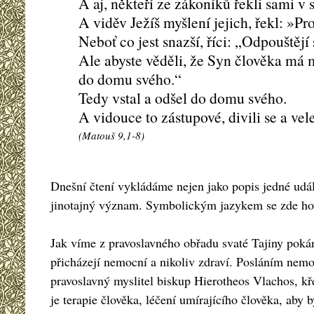
A aj, někteří ze zákoníků řekli sami v 
A viděv Ježíš myšlení jejich, řekl: »Pr
Neboť co jest snazší, říci: „Odpouštějí
Ale abyste věděli, že Syn člověka má 
do domu svého.“
Tedy vstal a odšel do domu svého.
A vidouce to zástupové, divili se a ve
(Matouš 9,1-8)
Dnešní čtení vykládáme nejen jako popis jedné událos
jinotajný význam. Symbolickým jazykem se zde hov
Jak víme z pravoslavného obřadu svaté Tajiny pokání
přicházejí nemocní a nikoliv zdraví. Posláním nemocn
pravoslavný myslitel biskup Hierotheos Vlachos, kř
je terapie člověka, léčení umírajícího člověka, aby