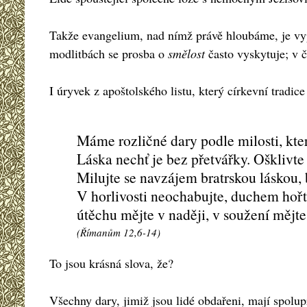
Takže evangelium, nad nímž právě hloubáme, je vypr
modlitbách se prosba o
smělost
často vyskytuje; v 
I úryvek z apoštolského listu, který církevní tradi
Máme rozličné dary podle milosti, kter
Láska nechť je bez přetvářky. Ošklivte 
Milujte se navzájem bratrskou láskou, 
V horlivosti neochabujte, duchem hořt
útěchu mějte v naději, v soužení mějte 
(Římanům 12,6-14)
To jsou krásná slova, že?
Všechny dary, jimiž jsou lidé obdařeni, mají spolup