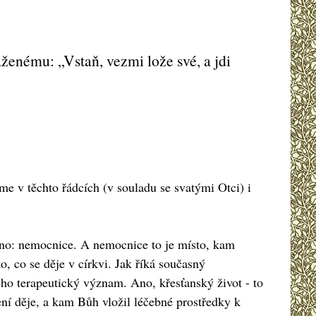
ženému: „Vstaň, vezmi lože své, a jdi
eme v těchto řádcích (v souladu se svatými Otci) i
eno: nemocnice. A nemocnice to je místo, kam
o, co se děje v církvi. Jak říká současný
ho terapeutický význam. Ano, křesťanský život - to
čení děje, a kam Bůh vložil léčebné prostředky k