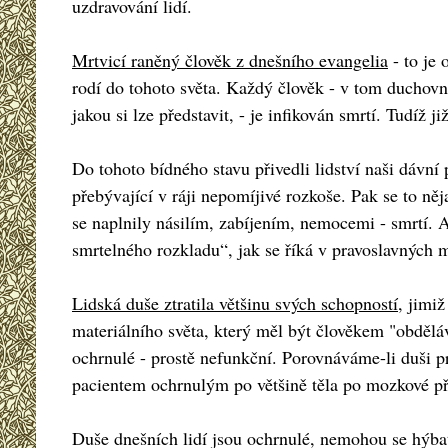
uzdravování lidí.
Mrtvicí raněný člověk z dnešního evangelia
- to je 
rodí do tohoto světa. Každý člověk - v tom duchov
jakou si lze představit, - je infikován smrtí. Tudíž j
Do tohoto bídného stavu přivedli lidství naši dávní
přebývající v ráji nepomíjivé rozkoše. Pak se to něj
se naplnily násilím, zabíjením, nemocemi - smrtí. 
smrtelného rozkladu“, jak se říká v pravoslavných 
Lidská duše ztratila většinu svých schopností
, jimi
materiálního světa, který měl být člověkem "obděláv
ochrnulé - prostě nefunkční. Porovnáváme-li duši pr
pacientem ochrnulým po většině těla po mozkové př
Duše dnešních lidí jsou ochrnulé, nemohou se hýbat a