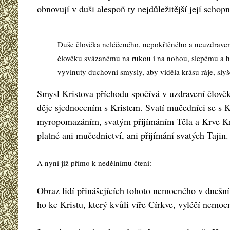
obnovují v duši alespoň ty nejdůležitější její scho
Duše člověka neléčeného, nepokřtěného a neuzdraven
člověku svázanému na rukou i na nohou, slepému a hl
vyvinuty duchovní smysly, aby viděla krásu ráje, sly
Smysl Kristova příchodu spočívá v uzdravení člověka
děje sjednocením s Kristem. Svatí mučedníci se s Kri
myropomazáním, svatým přijímáním Těla a Krve Krist
platné ani mučednictví, ani přijímání svatých Tajin.
A nyní již přímo k nedělnímu čtení:
Obraz lidí přinášejících tohoto nemocného
v dnešní
ho ke Kristu, který kvůli víře Církve, vyléčí nemo