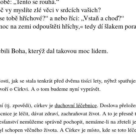
sobě: „Tento se rouhá.“
oč vy myslíte zlé věci v srdcích vašich?
 se tobě hříchové?“ a nebo říci: „Vstaň a choď?“
moc na zemi odpouštěti hříchy,« tedy dí šlakem pora
lebili Boha, kterýž dal takovou moc lidem.
ti, jak se stala tenkrát před dvěma tisíci lety, nýbrž spatřuj
oří o Církvi. A o tom budeme nyní vyprávět.
 (tj. zpovědi), církev je
duchovní léčebnice
. Doslova přelož
ice je léčit, dávat zdraví, zachraňovat život. A to je přesně t
esťanství nemůžeme správně pochopit, nemáme-li na zřeteli je
 byl schopen věčného života. A Církev je místo, kde se toto lé