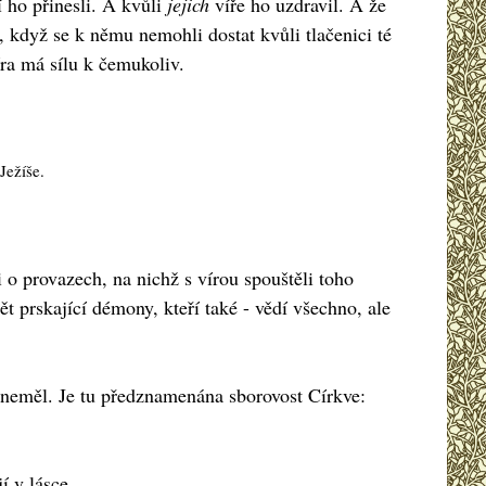
í ho přinesli. A kvůli
jejich
víře ho uzdravil. A že
, když se k němu nemohli dostat kvůli tlačenici té
ra má sílu k čemukoliv.
Ježíše.
 o provazech, na nichž s vírou spouštěli toho
t prskající démony, kteří také - vědí všechno, ale
u neměl. Je tu předznamenána sborovost Církve:
í v lásce.