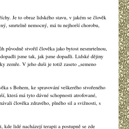
íchy. Je to obraz lidského stavu, v jakém se člověk
cný, smrtelně nemocný, má tu nejhorší chorobu,
Bůh původně stvořil člověka jako bytost nesmrtelnou,
 dopadli jsme tak, jak jsme dopadli. Lidské dějiny
ky zemře. V jeho duši je totiž zaseto „semeno
lověka s Bohem, ke spravování veškerého stvořeného
ší, která má tyto dávné schopnosti atrofované,
ávali člověka zdravého, plného sil a svižnosti, s
, kde lidé nacházejí terapii a postupně se zde