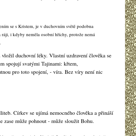
ením se s Kristem, je v duchovním světě podobna
ráji, i kdyby neměla osobní hříchy, protože nemá
.
 vložil duchovní léky. Vlastní uzdravení člověka se
tem spojují svatými Tajinami: křtem,
ou pro toto spojení, - víra. Bez víry není nic
odliteb. Církev se ujímá nemocného člověka a přináší
 se zase může pohnout - může sloužit Bohu.