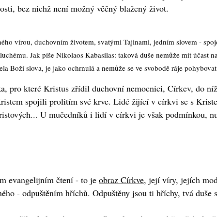
pnosti, bez nichž není možný věčný blažený život.
ého vírou, duchovním životem, svatými Tajinami, jedním slovem - spoj
uchému. Jak píše Nikolaos Kabasilas: taková duše nemůže mít účast na 
šela Boží slova, je jako ochrnulá a nemůže se ve svobodě ráje pohybovat
, pro které Kristus zřídil duchovní nemocnici, Církev, do níž
stem spojili prolitím své krve. Lidé žijící v církvi se s Kris
ových... U mučedníků i lidí v církvi je však podmínkou, nutn
m evangelijním čtení - to je
obraz Církve
, její víry, jejích m
cného - odpuštěním hříchů. Odpuštěny jsou ti hříchy, tvá duše