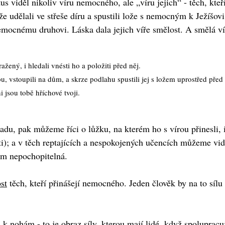
s viděl nikoliv víru nemocného, ale „víru jejich“ - těch, kteř
e udělali ve střeše díru a spustili lože s nemocným k Ježíšovi
emocnému druhovi. Láska dala jejich víře smělost. A smělá ví
ažený, i hledali vnésti ho a položiti před něj.
pu, vstoupili na dům, a skrze podlahu spustili jej s ložem uprostřed před 
i jsou tobě hříchové tvoji.
adu, pak můžeme říci o lůžku, na kterém ho s vírou přinesli, i
ti); a v těch reptajících a nespokojených učencích můžeme vidě
jim nepochopitelná.
st
těch, kteří přinášejí nemocného. Jeden člověk by na to síl
k nohám - to je obraz síly, kterou mají lidé, když spolupracuj