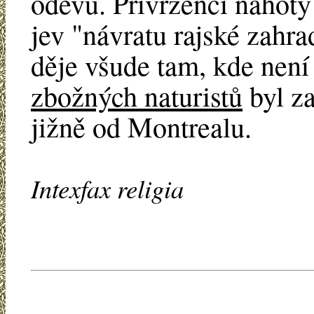
oděvu. Přívrženci nahoty 
jev "návratu rajské zahrad
děje všude tam, kde není 
zbožných naturistů
byl za
jižně od Montrealu.
Intexfax religia