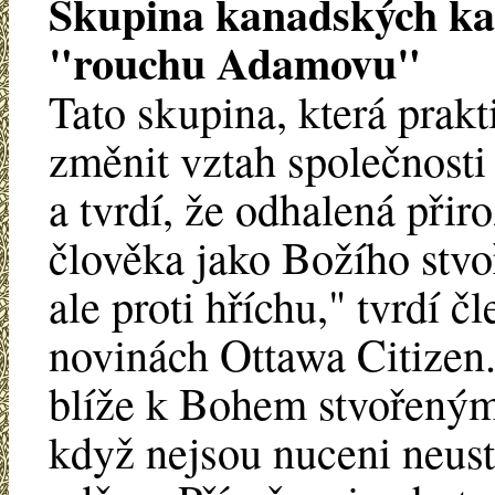
Skupina kanadských kat
"rouchu Adamovu"
Tato skupina, která prakt
změnit vztah společnosti
a tvrdí, že odhalená přir
člověka jako Božího stvoř
ale proti hříchu," tvrdí č
novinách Ottawa Citizen.
blíže k Bohem stvořeným
když nejsou nuceni neu