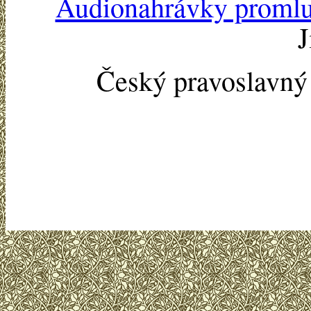
Audionahrávky proml
J
Český pravoslavn