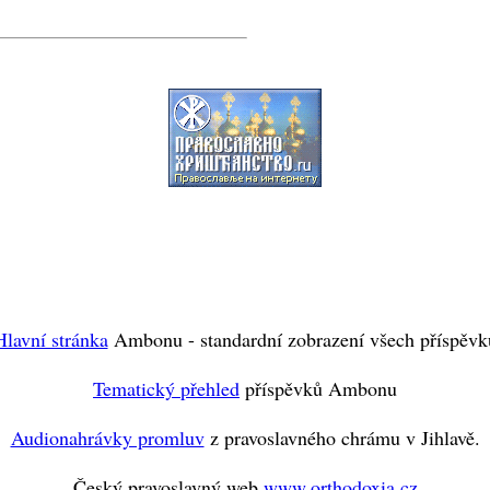
Hlavní stránka
Ambonu - standardní zobrazení všech příspěvk
Tematický přehled
příspěvků Ambonu
Audionahrávky promluv
z pravoslavného chrámu v Jihlavě.
Český pravoslavný web
www.orthodoxia.cz