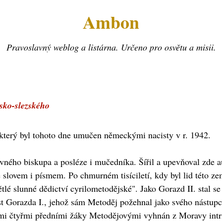
Ambon
Pravoslavný weblog a listárna. Určeno pro osvětu a misii.
sko-slezského
který byl tohoto dne umučen německými nacisty v r. 1942.
vného biskupa a posléze i mučedníka. Šířil a upevňoval zde a
e slovem i písmem. Po chmurném tisíciletí, kdy byl lid této ze
ětlé slunné dědictví cyrilometodějské". Jako Gorazd II. stal 
ost Gorazda I., jehož sám Metoděj požehnal jako svého nástupc
ními čtyřmi předními žáky Metodějovými vyhnán z Moravy int