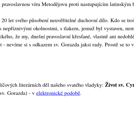
i
pravoslavnou víru Metodějovu proti nastupujícím latinským 
 20 let svého působení neuvěřitelné duchovní dílo. Kdo se tro
, s nepříznivými okolnostmi, s tlakem, jemuž byl vystaven, ne
ikého, že my, dnešní pravoslavní křesťané, vlastně ani nedo
cit - nevíme si s odkazem sv. Gorazda jaksi rady. Prostě se to
Život sv. Cy
íčových literárních děl našeho svatého vladyky:
 sv. Gorazda) - v
elektronické podobě
.