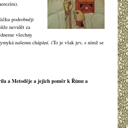
herezím).
šičku podrobněji
může nevidět za
hlédneme všechny
 vymyká našemu chápání. (To je však jev, s nímž se
rila a Metoděje a jejich poměr k Římu a