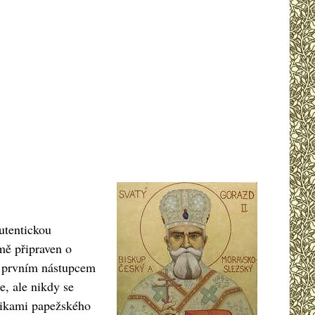
utentickou
mě připraven o
se prvním nástupcem
e, ale nikdy se
rikami papežského