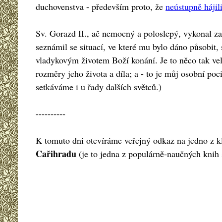
duchovenstva - především proto, že
neústupně hájil
Sv. Gorazd II., ač nemocný a poloslepý, vykonal za
seznámil se situací, ve které mu bylo dáno působit
vladykovým životem Boží konání. Je to něco tak vel
rozměry jeho života a díla; a - to je můj osobní po
setkáváme i u řady dalších světců.)
----------
K tomuto dni otevíráme veřejný odkaz na jedno z kl
Cařihradu
(je to jedna z populárně-naučných knih