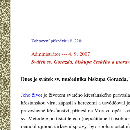
Zobrazení příspěvku č. 220:
#
Administrátor --- 4. 9. 2007
Svátek sv. Gorazda, biskupa českého a morav
Dnes je svátek sv. mučedníka biskupa Gorazda,
Jeho život
je životem svatého křesťanského pravosla
křesťanskou víru, zápasil s herezemi a usvědčoval j
pravoslavné křesťanství, přinesl na Moravu opět "sv
sv. Metoděje po tisíci letech (nepočítáme-li osobn
nemohl ujmout církevní správy, byv spolu s ostat