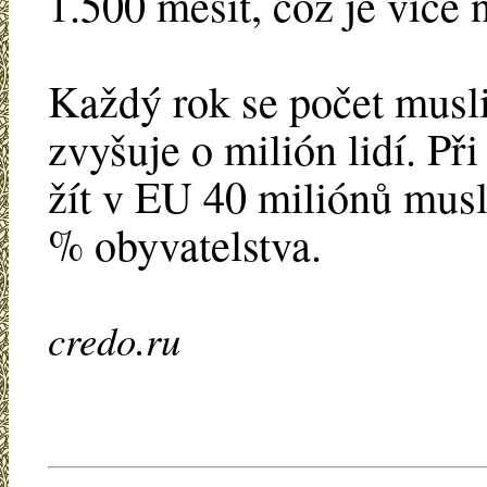
1.500 mešit, což je více 
Každý rok se počet musl
zvyšuje o milión lidí. Př
žít v EU 40 miliónů musl
% obyvatelstva.
credo.ru