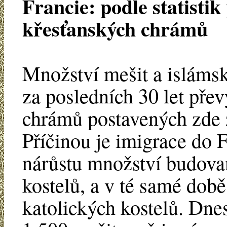
Francie: podle statisti
křesťanských chrámů
Množství mešit a isláms
za posledních 30 let pře
chrámů postavených zde za
Příčinou je imigrace do F
nárůstu množství budova
kostelů, a v té samé době
katolických kostelů. Dnes