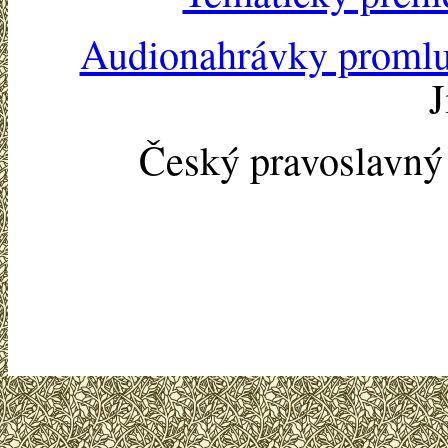
Audionahrávky proml
J
Český pravoslavn