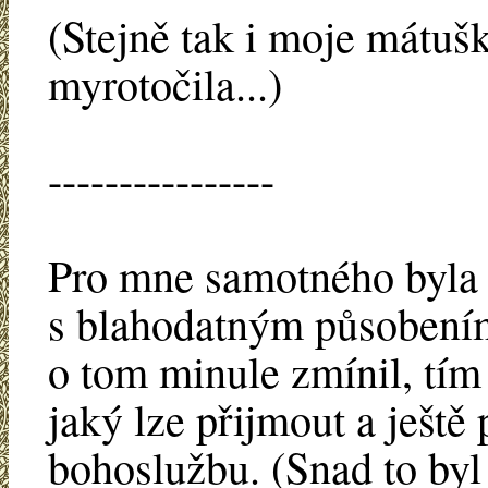
(Stejně tak i moje mátušk
myrotočila...)
----------------
Pro mne samotného byla 
s blahodatným působením 
o tom minule zmínil, tím
jaký lze přijmout a ješt
bohoslužbu. (Snad to byl