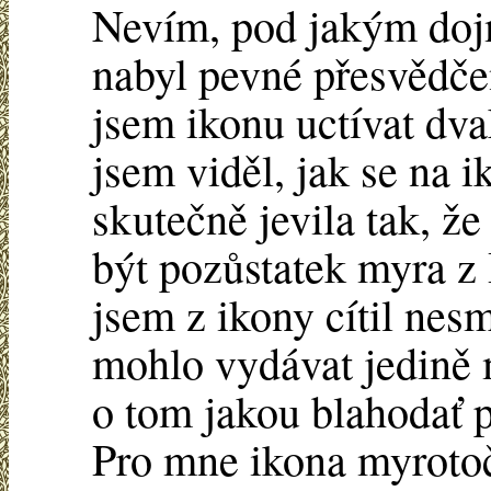
Nevím, pod jakým dojm
nabyl pevné přesvědčen
jsem ikonu uctívat dva
jsem viděl, jak se na 
skutečně jevila tak, ž
být pozůstatek myra z 
jsem z ikony cítil nes
mohlo vydávat jedině 
o tom jakou blahodať p
Pro mne ikona myrotoč