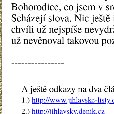
Bohorodice, co jsem v sr
Scházejí slova. Nic ještě
chvíli už nejspíše nevyd
už nevěnoval takovou poz
----------------
A ještě odkazy na dva čl
1.)
http://www.jihlavske-listy.
2.)
http://jihlavsky.denik.cz