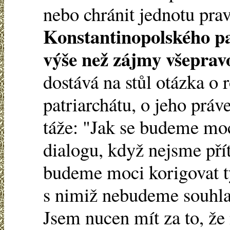
nebo chránit jednotu pra
Konstantinopolského pa
výše než zájmy všepravo
dostává na stůl otázka o 
patriarchátu, o jeho práv
táže: "Jak se budeme moc
dialogu, když nejsme pří
budeme moci korigovat t
s nimiž nebudeme souhlas
Jsem nucen mít za to, že