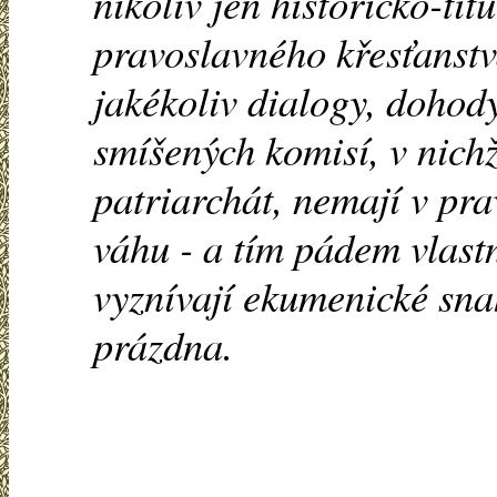
nikoliv jen historicko-tit
pravoslavného křesťanstva
jakékoliv dialogy, dohod
smíšených komisí, v nich
patriarchát, nemají v pr
váhu - a tím pádem vlast
vyznívají ekumenické sna
prázdna.