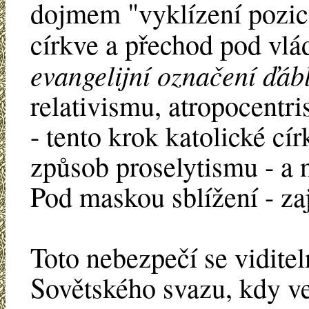
dojmem "vyklízení pozic"
církve a přechod pod vlá
evangelijní označení ďáb
relativismu, atropocentr
- tento krok katolické cí
způsob proselytismu - a 
Pod maskou sblížení - zaj
Toto nebezpečí se vidite
Sovětského svazu, kdy ve