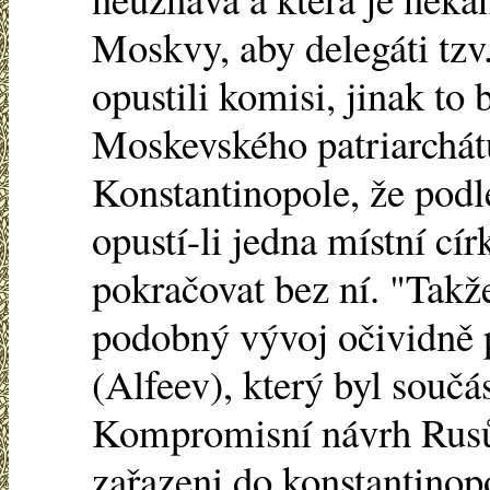
Moskvy, aby delegáti tzv
opustili komisi, jinak to
Moskevského patriarchátu
Konstantinopole, že pod
opustí-li jedna místní cí
pokračovat bez ní. "Takž
podobný vývoj očividně p
(Alfeev), který byl součá
Kompromisní návrh Rusů, 
zařazeni do konstantinop