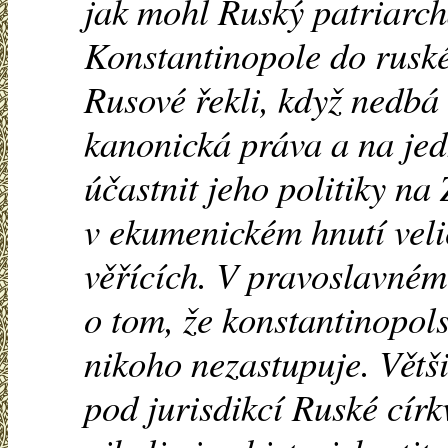
jak mohl Ruský patriarc
Konstantinopole do ruské
Rusové řekli, když nedbá
kanonická práva a na je
účastnit jeho politiky na
v ekumenickém hnutí veli
věřících. V pravoslavném 
o tom, že konstantinopol
nikoho nezastupuje. Větš
pod jurisdikcí Ruské církv