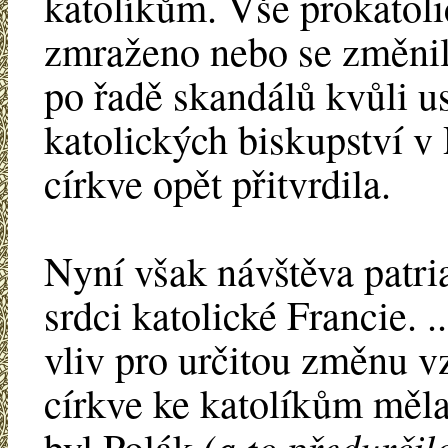
katolíkům. Vše prokatol
zmraženo nebo se změnilo
po řadě skandálů kvůli 
katolických biskupství v
církve opět přitvrdila.
Nyní však návštěva patr
srdci katolické Francie. 
vliv pro určitou změnu v
církve ke katolíkům měla
(a to předurčil
byl Polák