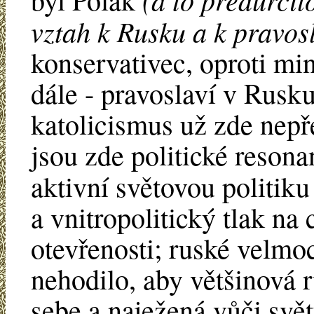
vztah k Rusku a k pravos
konservativec, oproti mi
dále - pravoslaví v Rusku
katolicismus už zde nepř
jsou zde politické reson
aktivní světovou politik
a vnitropolitický tlak na 
otevřenosti; ruské velmoc
nehodilo, aby většinová 
sebe a naježená vůči svět