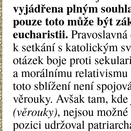
vyjádřena plným souhla
pouze toto může být zá
eucharistii.
Pravoslavná c
k setkání s katolickým s
otázek boje proti sekular
a morálnímu relativismu 
toto sblížení není spojov
věrouky. Avšak tam, kde 
(věrouky)
, nejsou možné
pozici udržoval patriarc