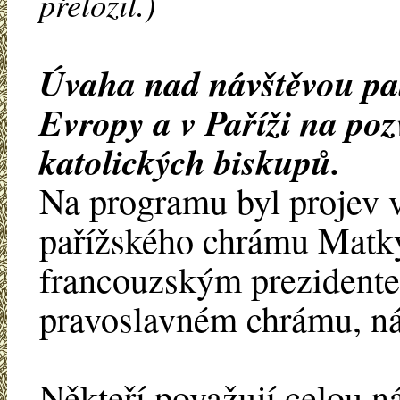
přeložil.)
Úvaha nad návštěvou pat
Evropy a v Paříži na po
katolických biskupů.
Na programu byl projev 
pařížského chrámu Matky 
francouzským prezidente
pravoslavném chrámu, ná
Někteří považují celou n