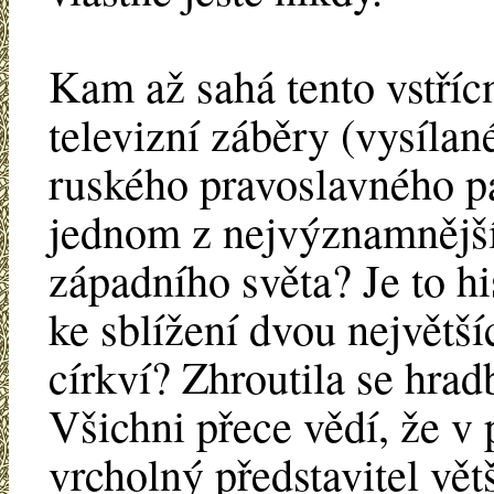
Kam až sahá tento vstří
televizní záběry (vysíla
ruského pravoslavného pa
jednom z nejvýznamnější
západního světa? Je to h
ke sblížení dvou největš
církví? Zhroutila se hrad
Všichni přece vědí, že v 
vrcholný představitel vět