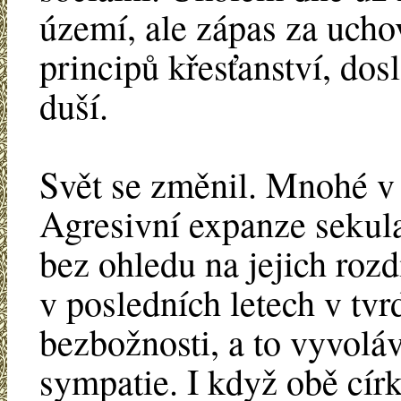
území, ale zápas za ucho
principů křesťanství, dos
duší.
Svět se změnil. Mnohé v
Agresivní expanze sekula
bez ohledu na jejich roz
v posledních letech v tvr
bezbožnosti, a to vyvolá
sympatie. I když obě círk