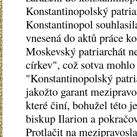
Konstantinopolský patria
Konstantinopol souhlasil
vnesená do aktů práce ko
Moskevský patriarchát n
církev", což sotva mohlo
"Konstantinopolský patri
jakožto garant mezipravo
které činí, bohužel této j
biskup Ilarion a pokračov
Protlačit na mezipravosl