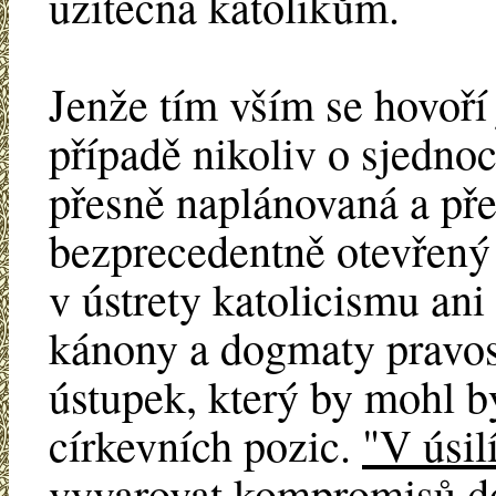
užitečná katolíkům.
Jenže tím vším se hovoří
případě nikoliv o sjednoc
přesně naplánovaná a pře
bezprecedentně otevřený a
v ústrety katolicismu ani
kánony a dogmaty pravosl
ústupek, který by mohl b
církevních pozic.
"V úsil
vyvarovat kompromisů do