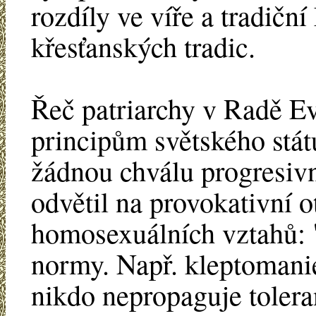
rozdíly ve víře a tradiční
křesťanských tradic.
Řeč patriarchy v Radě E
principům světského stát
žádnou chválu progresiv
odvětil na provokativní 
homosexuálních vztahů: 
normy. Např. kleptomanie
nikdo nepropaguje tolera