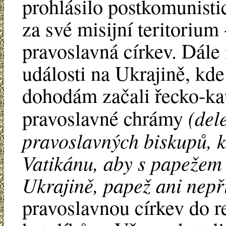
prohlásilo postkomunisti
za své misijní teritorium
pravoslavná církev. Dále
události na Ukrajině, kd
dohodám začali řecko-kato
(del
pravoslavné chrámy
pravoslavných biskupů, kt
Vatikánu, aby s papežem 
Ukrajině, papež ani nepři
pravoslavnou církev do r