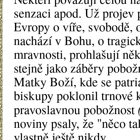
senzaci apod. Už projev 
Evropy o víře, svobodě, o
nachází v Bohu, o tragic
mravnosti, prohlašují něk
stejně jako záběry pobožn
Matky Boží, kde se patr
biskupy poklonil trnové 
pravoslavnou pobožnost
noviny psaly, že "něco tak
vlastně ještě nikdy.