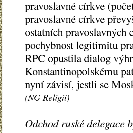
pravoslavné církve (poče
pravoslavné církve převy
ostatních pravoslavných 
pochybnost legitimitu pr
RPC opustila dialog výhr
Konstantinopolskému pat
nyní závisí, jestli se Mos
(NG Religii)
Odchod ruské delegace b