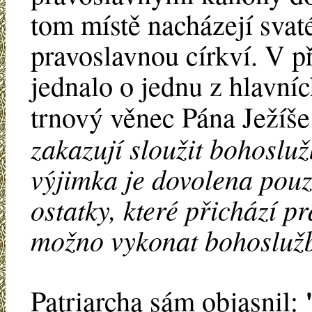
tom místě nacházejí svaté
pravoslavnou církví. V př
jednalo o jednu z hlavníc
trnový věnec Pána Ježíše
zakazují sloužit bohosl
výjimka je dovolena pouz
ostatky, které přichází pr
možno vykonat bohoslužb
Patriarcha sám objasnil: