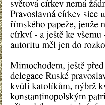
světová církev nemá žádn
Pravoslavná církev sice 
římského papeže, jenže n
církví - a ještě ke všemu
autoritu měl jen do rozko
Mimochodem, ještě před 
delegace Ruské pravoslav
kvůli katolíkům, nýbrž kv
konstantinopolským patri