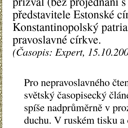
přizval (bez projednání s
představitele Estonské cí
Konstantinopolský patri
pravoslavné církve.
(Časopis: Expert, 15.10.20
Pro nepravoslavného čten
světský časopisecký člán
spíše nadprůměrně v pr
duchu. V ruském tisku a 