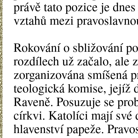
právě tato pozice je dne
vztahů mezi pravoslavnou
Rokování o sbližování p
rozdílech už začalo, ale 
zorganizována smíšená p
teologická komise, jejíž
Raveně. Posuzuje se prob
církvi. Katolíci mají sv
hlavenství papeže. Pravos