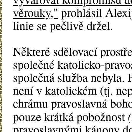
věrouky,"
prohlásil Alexij
linie se pečlivě držel.
Některé sdělovací prostř
společné katolicko-prav
společná služba nebyla.
není v katolickém (tj. n
chrámu pravoslavná boh
pouze krátká pobožnost
pravoslavnými kánony do