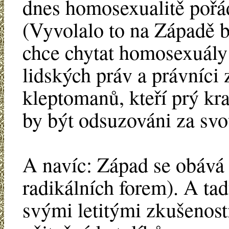
dnes homosexualitě pořá
(Vyvolalo to na Západě b
chce chytat homosexuály
lidských práv a právníci 
kleptomanů, kteří prý kr
by být odsuzováni za svo
A navíc: Západ se obává š
radikálních forem). A ta
svými letitými zkušenost