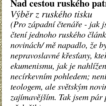
Nad cestou ruského pat
Výběr z ruského tisku
(Pro západní čtenáře - jak j
čtení jednoho ruského článk
novinách/ mě napadlo, že b
nepravoslavné křesťany, kte
ekumenismu, jak je nahlížen
necírkevním pohledem; není
teologem, ale světským novi
zajímavějším. Tak jsem pár