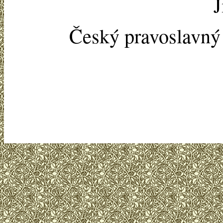
J
Český pravoslavn