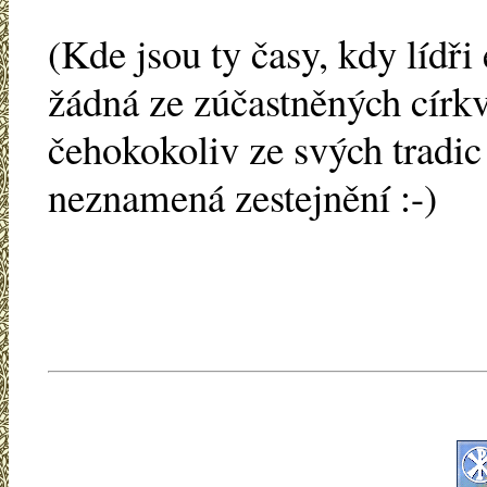
(Kde jsou ty časy, kdy lídři
žádná ze zúčastněných círk
čehokokoliv ze svých tradic
neznamená zestejnění :-)