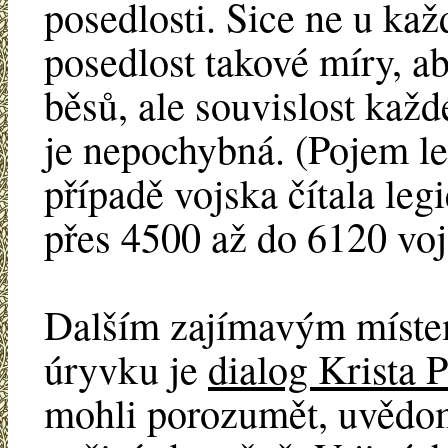
posedlosti. Sice ne u kaž
posedlost takové míry, ab
běsů, ale souvislost ka
je nepochybná. (Pojem le
případě vojska čítala le
přes 4500 až do 6120 voj
Dalším zajímavým míste
úryvku je
dialog Krista 
mohli porozumět, uvědom