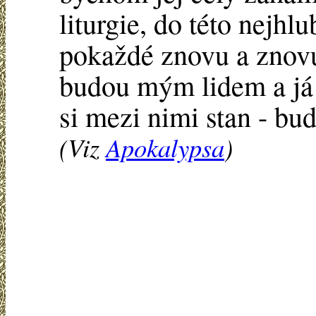
liturgie, do této nejhl
pokaždé znovu a znovu
budou mým lidem a já 
si mezi nimi stan - bu
(Viz
Apokalypsa
)