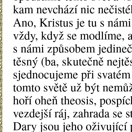
kam nevchází nic nečist
Ano, Kristus je tu s nám
vždy, když se modlíme, al
s námi způsobem jedinečn
těsný (ba, skutečně nejtě
sjednocujeme při svatém p
tomto světě už být nemůž
hoří oheň theosis, pospích
vezdejší ráj, zahrada se 
Dary jsou jeho oživující