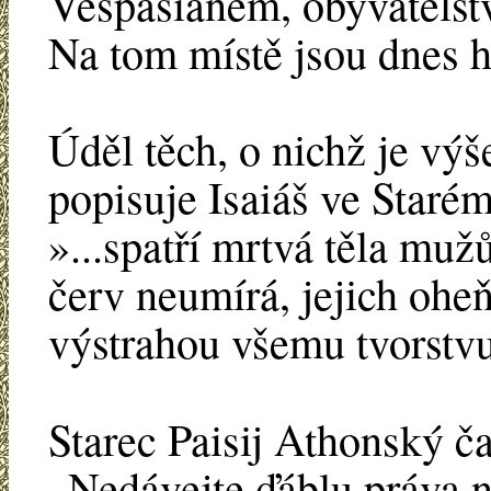
Vespasianem, obyvatelst
Na tom místě jsou dnes h
Úděl těch, o nichž je vý
popisuje Isaiáš ve Staré
»...spatří mrtvá těla mužů
červ neumírá, jejich ohe
výstrahou všemu tvorstv
Starec Paisij Athonský č
„Nedávejte ďáblu práva 