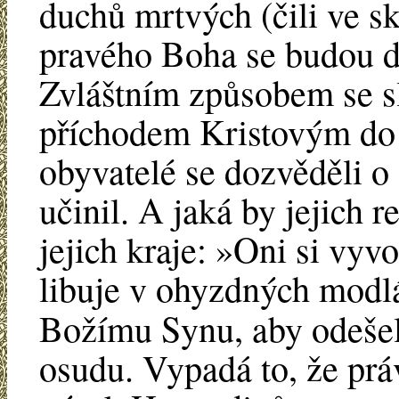
duchů mrtvých (čili ve s
pravého Boha se budou d
Zvláštním způsobem se sl
příchodem Kristovým do t
obyvatelé se dozvěděli o
učinil. A jaká by jejich r
jejich kraje: »Oni si vyvol
libuje v ohyzdných modl
Božímu Synu, aby odešel 
osudu. Vypadá to, že práv