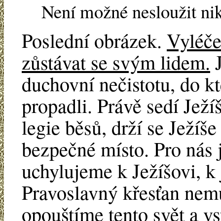
Není možné nesloužit ni
Poslední obrázek.
Vyléče
zůstávat se svým lidem.
J
duchovní nečistotu, do k
propadli. Právě sedí Ježí
legie běsů, drží se Ježíše
bezpečné místo. Pro nás j
uchylujeme k Ježíšovi, k
Pravoslavný křesťan nemůž
opouštíme tento svět a vs