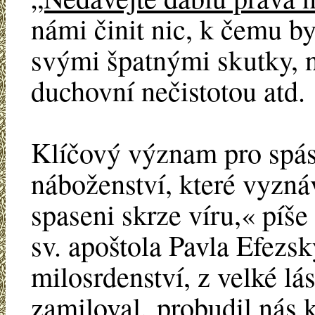
námi činit nic, k čemu 
svými špatnými skutky, n
duchovní nečistotou atd.
Klíčový význam pro spá
náboženství, které vyznáv
spaseni skrze víru,« píše
sv. apoštola Pavla Efezs
milosrdenství, z velké lás
zamiloval, probudil nás 