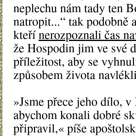
neplechu nám tady ten B
natropit...“ tak podobně a
kteří
nerozpoznali čas na
že Hospodin jim ve své d
příležitost, aby se vyhnu
způsobem života navlékli
»Jsme přece jeho dílo, v 
abychom konali dobré sk
připravil,« píše apoštols