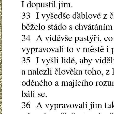
I dopustil jim.
33 I vyšedše ďáblové z č
běželo stádo s chvátáním 
34 A viděvše pastýři, co s
vypravovali to v městě i 
35 I vyšli lidé, aby viděli
a nalezli člověka toho, z
oděného a majícího rozum
báli se.
36 A vypravovali jim také 