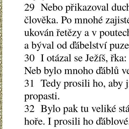
29 Nebo přikazoval duch
člověka. Po mnohé zajist
ukován řetězy a v poutec
a býval od ďábelství puze
30 I otázal se Ježíš, řka:
Neb bylo mnoho ďáblů ve
31 Tedy prosili ho, aby j
propasti.
32 Bylo pak tu veliké stá
hoře. I prosili ho ďáblové