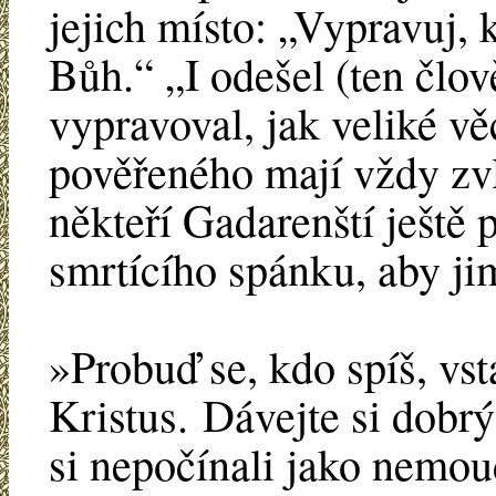
jejich místo: „Vypravuj, k
Bůh.“ „I odešel (ten člo
vypravoval, jak veliké vě
pověřeného mají vždy zvl
někteří Gadarenští ještě 
smrtícího spánku, aby jim
»Probuď se, kdo spíš, vst
Kristus. Dávejte si dobrý 
si nepočínali jako nemoud