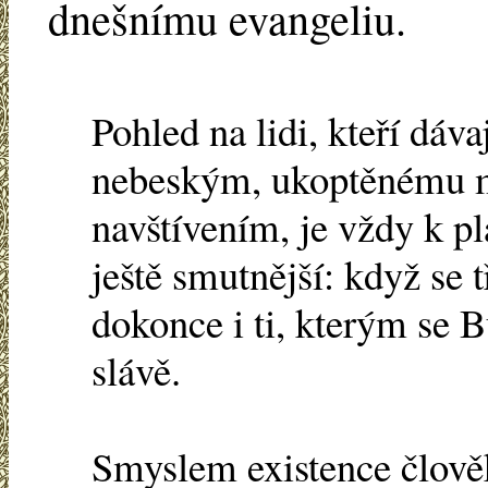
dnešnímu evangeliu.
Pohled na lidi, kteří dá
nebeským, ukoptěnému 
navštívením, je vždy k p
ještě smutnější: když se 
dokonce i ti, kterým se Bů
slávě.
Smyslem existence člově