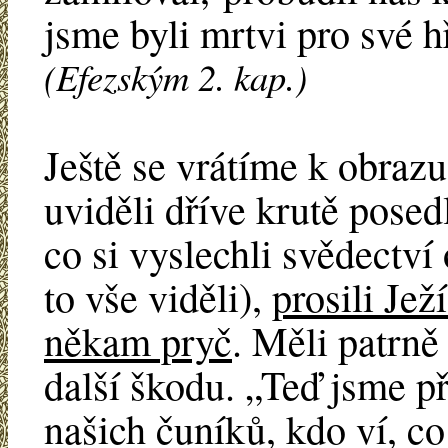
jsme byli mrtvi pro své h
(Efezským 2. kap.)
Ještě se vrátíme k obrazu
uviděli dříve krutě pose
co si vyslechli svědectví
to vše viděli),
prosili Jež
někam pryč
. Měli patrně
další škodu. „Teď jsme př
našich čuníků, kdo ví, co 