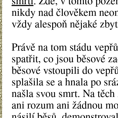
smrti
. Zde, v tomto poz
nikdy nad člověkem neo
vždy alespoň nějaké zbytk
Právě na tom stádu vepřů 
spatřit, co jsou běsové 
běsové vstoupili do vepřů
splašila se a hnala po srá
našla svou smrt. Na těch 
ani rozum ani žádnou mo
násilí běsů, demonstrov