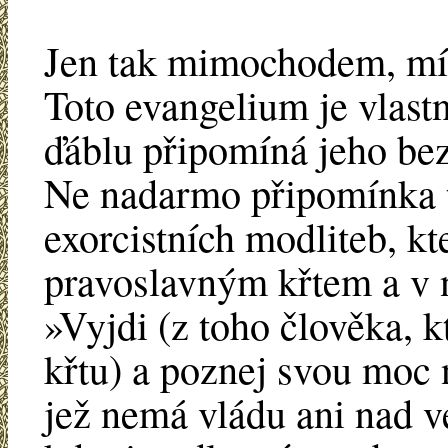
Jen tak mimochodem, mí
Toto evangelium je vlast
ďáblu připomíná jeho be
Ne nadarmo připomínka t
exorcistních modliteb, k
pravoslavným křtem a v n
»Vyjdi (z toho člověka, k
křtu) a poznej svou moc
jež nemá vládu ani nad v