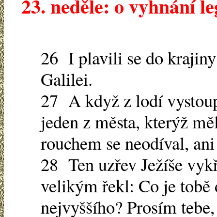
23. neděle: o vyhnání l
26 I plavili se do krajiny
Galilei.
27 A když z lodí vystoup
jeden z města, kterýž mě
rouchem se neodíval, ani
28 Ten uzřev Ježíše vykř
velikým řekl: Co je tobě
nejvyššího? Prosím tebe,