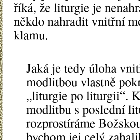
říká, že liturgie je nenahr
někdo nahradit vnitřní mo
klamu.
Jaká je tedy úloha vni
modlitbou vlastně pokra
„liturgie po liturgii“.
modlitbu s poslední lit
rozprostíráme Božskou 
bychom jej celý zahali