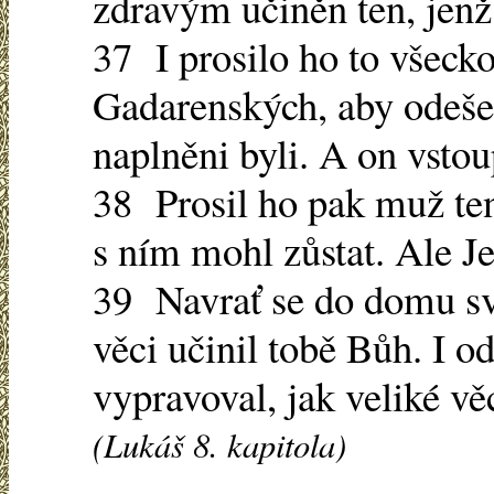
zdravým učiněn ten, jenž
37 I prosilo ho to všecko
Gadarenských, aby odešel
naplněni byli. A on vstoup
38 Prosil ho pak muž ten
s ním mohl zůstat. Ale Je
39 Navrať se do domu své
věci učinil tobě Bůh. I o
vypravoval, jak veliké vě
(Lukáš 8. kapitola)