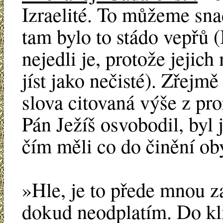
Izraelité. To můžeme sna
tam bylo to stádo vepřů (
nejedli je, protože jeji
jíst jako nečisté). Zřejmě
slova citovaná výše z pro
Pán Ježíš osvobodil, byl 
čím měli co do činění ob
»Hle, je to přede mnou z
dokud neodplatím. Do klí