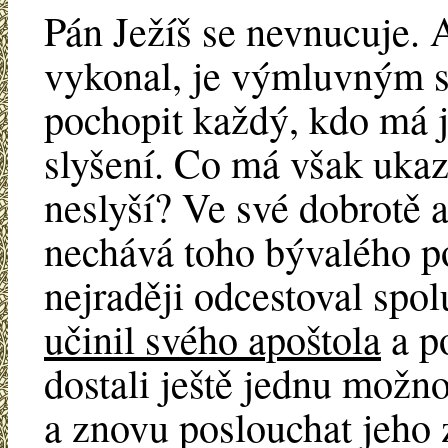
Pán Ježíš se nevnucuje. 
vykonal, je výmluvným s
pochopit každý, kdo má je
slyšení. Co má však ukazo
neslyší? Ve své dobrotě a
nechává toho bývalého po
nejraději odcestoval spo
učinil svého apoštola
a po
dostali ještě jednu možn
a znovu poslouchat jeho z