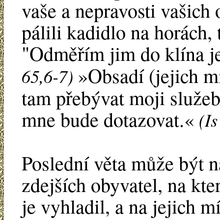
vaše a nepravosti vašich
pálili kadidlo na horách,
"Odměřím jim do klína je
»Obsadí (jejich m
65,6-7)
tam přebývat moji služební
mne bude dotazovat.«
(Is
Poslední věta může být 
zdejších obyvatel, na kte
je vyhladil, a na jejich mí