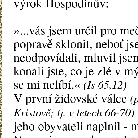
výrok Hospodinův:
»...vás jsem určil pro me
popravě sklonit, neboť jse
neodpovídali, mluvil jsem
konali jste, co je zlé v mý
se mi nelíbí.«
(Is 65,12)
V první židovské válce
(
Kristově; tj. v letech 66-70)
jeho obyvateli naplnil - 