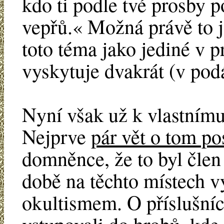
kdo ti podle tvé prosby p
vepřů.« Možná právě to j
toto téma jako jediné v 
vyskytuje dvakrát (v pod
Nyní však už k vlastnímu
Nejprve
pár vět o tom p
domněnce, že to byl člen j
době na těchto místech v
okultismem. O příslušníc