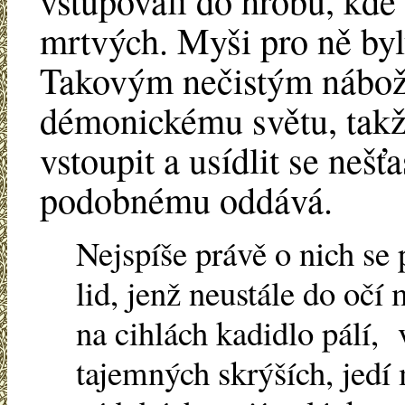
vstupovali do hrobů, kde
mrtvých. Myši pro ně b
Takovým nečistým nábože
démonickému světu, takž
vstoupit a usídlit se nešť
podobnému oddává.
Nejspíše právě o nich se 
lid, jenž neustále do očí
na cihlách kadidlo pálí, 
tajemných skrýších, jedí