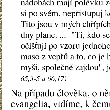
nádobách mají polévku ze
si po svém, nepřistupuj k
Tito jsou v mých chřípíc
dny plane. ... "Ti, kdo s
očišťují po vzoru jednoho,
maso z vepřů a to, co je
myši, společně zajdou",
65,3-5 a 66,17)
Na případu člověka, o n
evangelia, vidíme, k čem