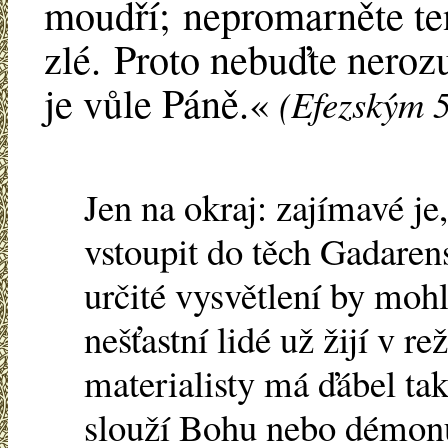
moudří; nepromarněte ten
zlé. Proto nebuďte nerozu
je vůle Páně.«
(Efezským 
Jen na okraj: zajímavé j
vstoupit do těch Gadarens
určité vysvětlení by mohl
nešťastní lidé už žijí v re
materialisty má ďábel tak
slouží Bohu nebo démonu.