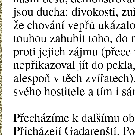
jsou ducha: divokosti, zu
že chování vepřů ukázalo
touhou zahubit toho, do n
proti jejich zájmu (přece 
nepřikazoval jít do pekla,
alespoň v těch zvířatech)
svého hostitele a tím i s
Přecházíme k dalšímu ob
Přicházejí Gadarenští.
Poh