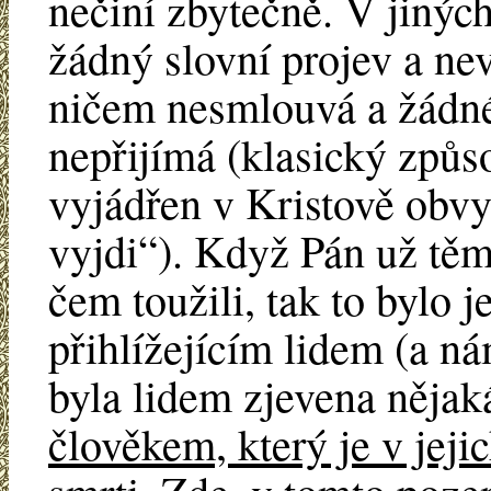
nečiní zbytečně. V jiný
žádný slovní projev a ne
ničem nesmlouvá a žádné
nepřijímá (klasický způs
vyjádřen v Kristově obv
vyjdi“). Když Pán už těm
čem toužili, tak to bylo j
přihlížejícím lidem (a ná
byla lidem zjevena nějak
člověkem, který je v jeji