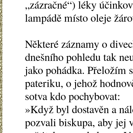
„zázračné“) léky účinko
lampádě místo oleje žáro
Některé záznamy o divec
dnešního pohledu tak neu
jako pohádka. Přeložím 
pateriku, o jehož hodnově
sotva kdo pochybovat:
»Když byl dostavěn a nál
pozvali biskupa, aby jej v