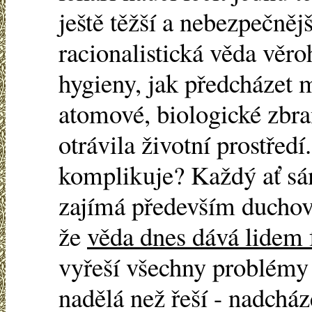
ještě těžší a nebezpečnějš
racionalistická věda věr
hygieny, jak předcházet 
atomové, biologické zbra
otrávila životní prostřed
komplikuje? Každý ať sá
zajímá především duchovn
že
věda dnes dává lidem 
vyřeší všechny problémy 
nadělá než řeší - nadcház