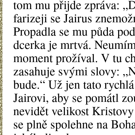
tom mu přijde zpráva: „D
farizeji se Jairus znemož
Propadla se mu půda po
dcerka je mrtvá. Neumíme
moment prožíval. V tu ch
zasahuje svými slovy: „N
bude.“ Už jen tato rychlá
Jairovi, aby se pomátl z
nevidět velikost Kristov
se plně spolehne na Boha