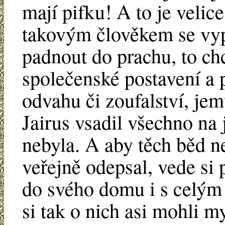
mají pifku! A to je veli
takovým člověkem se vyp
padnout do prachu, to c
společenské postavení a 
odvahu či zoufalství, jem
Jairus vsadil všechno na 
nebyla. A aby těch běd ne
veřejně odepsal, vede si
do svého domu i s celým
si tak o nich asi mohli my