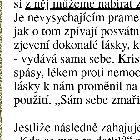
si
z něj můžeme nabírat 
Je nevysychajícím prame
jak o tom zpívají posvát
zjevení dokonalé lásky, k
- vydává sama sebe. Kris
spásy, lékem proti nemoc
lásky k nám proměnil na 
použití. „Sám sebe zmařil
Jestliže následně zahajuj