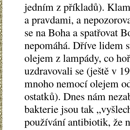
jedním z příkladů). Klam
a pravdami, a nepozorov
se na Boha a spatřovat 
nepomáhá. Dříve lidem s
olejem z lampády, co hoř
uzdravovali se (ještě v 19
mnoho nemocí olejem od
ostatků). Dnes nám nezabí
bakterie jsou tak „vyšle
používání antibiotik, že n