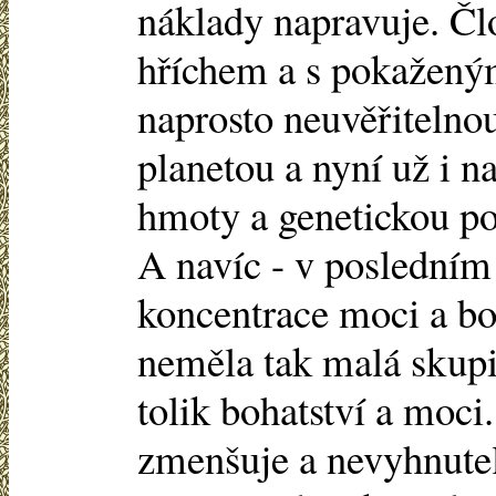
náklady napravuje. Č
hříchem a s pokažený
naprosto neuvěřitelno
planetou a nyní už i n
hmoty a genetickou po
A navíc - v posledním 
koncentrace moci a bo
neměla tak malá skupi
tolik bohatství a moci.
zmenšuje a nevyhnutel