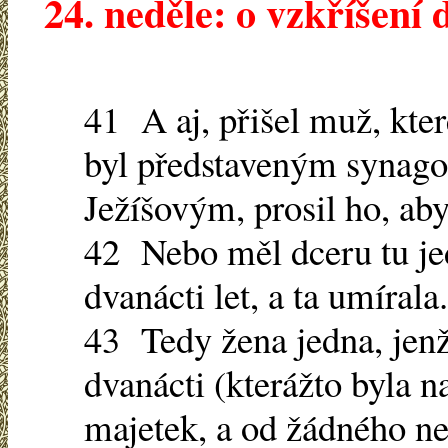
24. neděle: o vzkříšení 
41 A aj, přišel muž, kte
byl představeným synago
Ježíšovým, prosil ho, ab
42 Nebo měl dceru tu jed
dvanácti let, a ta umírala.
43 Tedy žena jedna, jenž
dvanácti (kterážto byla n
majetek, a od žádného ne