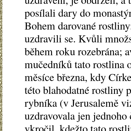
posílali dary do monastýru
Bohem darované rostliny;
uzdravili se. Kvůli množst
během roku rozebrána; avš
mučedníků tato rostlina 
měsíce března, kdy Církev
této blahodatné rostliny
rybníka (v Jerusalemě v
uzdravovala jen jednoho 
vkročil, kdežto tato rost