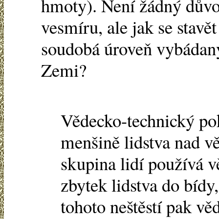
hmoty). Není žádný dův
vesmíru, ale jak se stavě
soudobá úroveň vybádaný
Zemi?
Vědecko-technický po
menšině lidstva nad vě
skupina lidí používá 
zbytek lidstva do bíd
tohoto neštěstí pak v