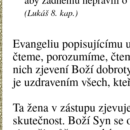
(Lukáš 8. kap.)
Evangeliu popisujícímu u
čteme, porozumíme, čtem
nich zjevení Boží dobroty
je uzdravením všech, kteř
Ta žena v zástupu zjevuj
skutečnost. Boží Syn se o