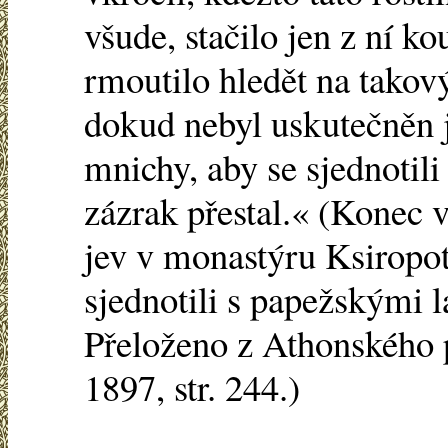
všude, stačilo jen z ní ko
rmoutilo hledět na takový
dokud nebyl uskutečněn 
mnichy, aby se sjednotili
zázrak přestal.« (Konec 
jev v monastýru Ksiropo
sjednotili s papežskými 
Přeloženo z Athonského pa
1897, str. 244.)