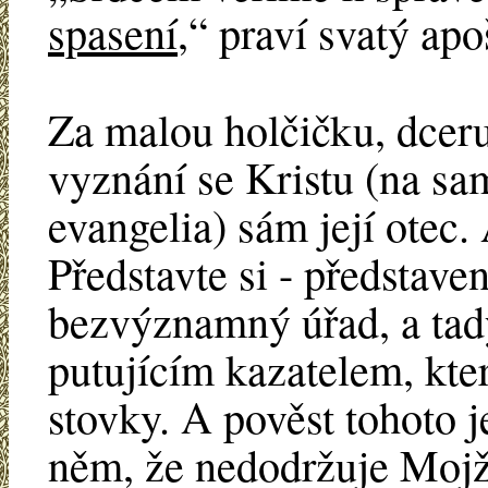
spasení
,“ praví svatý apo
Za malou holčičku, dceru
vyznání se Kristu (na s
evangelia) sám její otec.
Představte si - představ
bezvýznamný úřad, a tady
putujícím kazatelem, kter
stovky. A pověst tohoto j
něm, že nedodržuje Mojží