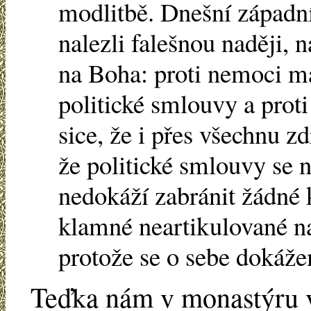
modlitbě. Dnešní západní l
nalezli falešnou naději, 
na Boha: proti nemoci ma
politické smlouvy a prot
sice, že i přes všechnu 
že politické smlouvy se n
nedokáží zabránit žádné k
klamné neartikulované n
protože se o sebe dokáže
Teďka nám v monastýru v