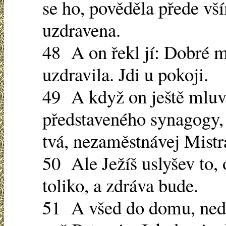
se ho, pověděla přede vš
uzdravena.
48 A on řekl jí: Dobré my
uzdravila. Jdi u pokoji.
49 A když on ještě mluvi
představeného synagogy, 
tvá, nezaměstnávej Mistr
50 Ale Ježíš uslyšev to,
toliko, a zdráva bude.
51 A všed do domu, nedo