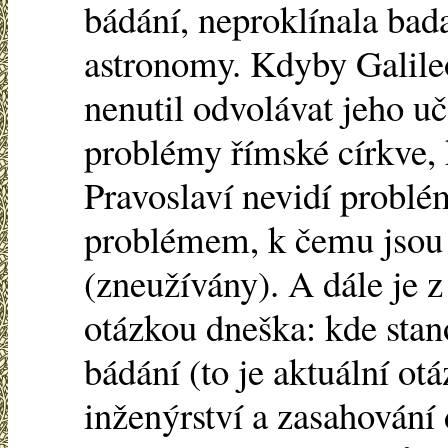
bádání, neproklínala bad
astronomy. Kdyby Galile
nenutil odvolávat jeho uč
problémy římské církve, 
Pravoslaví nevidí problé
problémem, k čemu jsou
(zneužívány). A dále je z
otázkou dneška: kde stanov
bádání (to je aktuální ot
inženýrství a zasahování