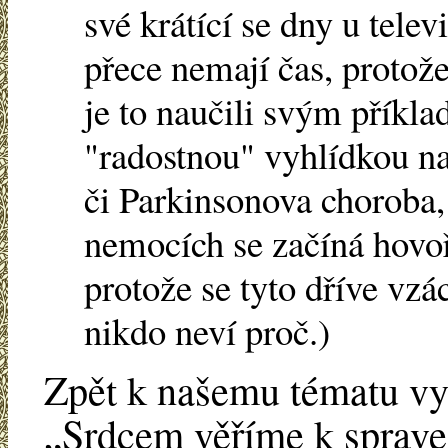
své krátící se dny u telev
přece nemají čas, protože
je to naučili svým příkla
"radostnou" vyhlídkou na
či Parkinsonova choroba
nemocích se začíná hovoř
protože se tyto dříve vzác
nikdo neví proč.)
Zpět k našemu tématu vyz
„Srdcem věříme k sprave