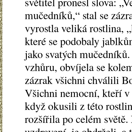
světitel pronesl slova: „
mučedníků,“ stal se zázr
vyrostla veliká rostlina, 
které se podobaly jablkům
jako svatých mučedníků. 
vzhůru, obvíjela se kole
zázrak všichni chválili B
Všichni nemocní, kteří v 
když okusili z této rostl
rozšířila po celém světě.
uzdravení, je obdrželi, a 