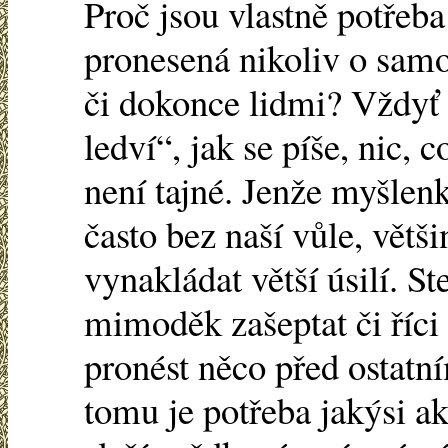
Proč jsou vlastně potřeba
pronesená nikoliv o sam
či dokonce lidmi? Vždyť
ledví“, jak se píše, nic, 
není tajné. Jenže myšlenky
často bez naší vůle, větš
vynakládat větší úsilí. S
mimoděk zašeptat či říci
pronést něco před ostatní
tomu je potřeba jakýsi ak