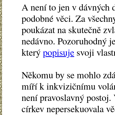
A není to jen v dávných d
podobné věci. Za všechn
poukázat na skutečně zvl
nedávno. Pozoruhodný je
který
popisuje
svoji vlas
Někomu by se mohlo zdát
míří k inkvizičnímu volá
není pravoslavný postoj.
církev nepersekuovala v