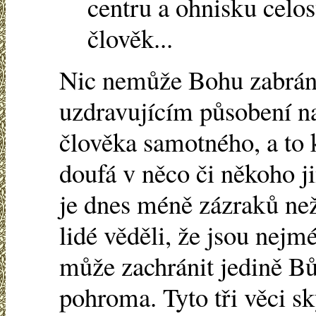
centru a ohnisku celo
člověk...
Nic nemůže Bohu zabráni
uzdravujícím působení na
člověka samotného, a to 
doufá v něco či někoho ji
je dnes méně zázraků ne
lidé věděli, že jsou nejmé
může zachránit jedině Bů
pohroma. Tyto tři věci s