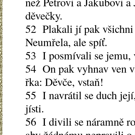
než Petrovi a Jakubovi a J
děvečky.
52 Plakali jí pak všichni 
Neumřela, ale spíť.
53 I posmívali se jemu, 
54 On pak vyhnav ven vše
řka: Děvče, vstaň!
55 I navrátil se duch její,
jísti.
56 I divili se náramně ro
aby žádnému nepravili o t