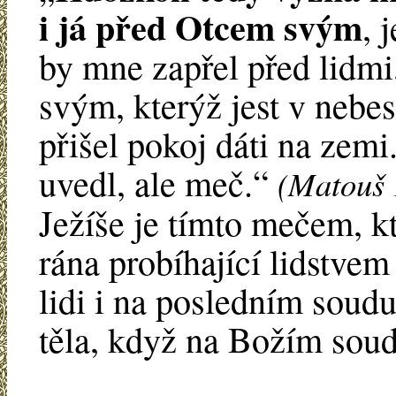
i já před Otcem svým
, 
by mne zapřel před lidmi
svým, kterýž jest v nebe
přišel pokoj dáti na zemi
uvedl, ale meč.“
(Matouš 
Ježíše je tímto mečem, kt
rána probíhající lidstvem
lidi i na posledním soud
těla, když na Božím sou