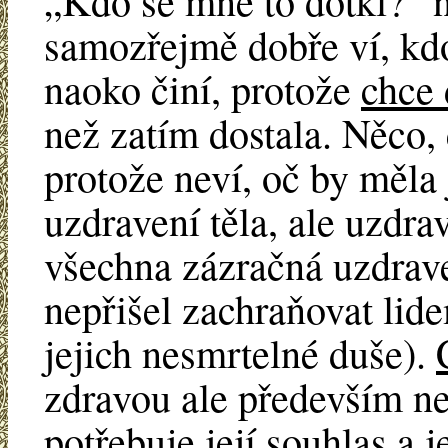
„Kdo se mne to dotkl?“ n
samozřejmě dobře ví, kdo
naoko činí, protože
chce 
než zatím dostala. Něco,
protože neví, oč by měla 
uzdravení těla, ale uzdra
všechna zázračná uzdraven
nepřišel zachraňovat lide
jejich nesmrtelné duše).
zdravou ale především ne
potřebuje její souhlas a 