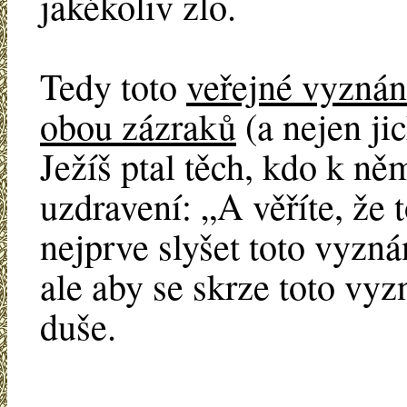
jakékoliv zlo.
Tedy toto
veřejné vyzná
obou zázraků
(a nejen ji
Ježíš ptal těch, kdo k ně
uzdravení: „A věříte, že
nejprve slyšet toto vyzná
ale aby se skrze toto vyz
duše.