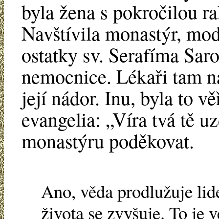
byla žena s pokročilou ra
Navštívila monastýr, mod
ostatky sv. Serafíma Saro
nemocnice. Lékaři tam n
její nádor. Inu, byla to v
evangelia: „Víra tvá tě uz
monastýru poděkovat.
Ano, věda prodlužuje li
života se zvyšuje. To je 