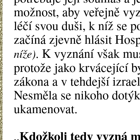
možnost, aby veřejně vyz
léčí svou duši, k níž se
začíná zjevně hlásit Ho
. K vyznání však mus
níže)
protože jako krvácející 
zákona a v tehdejší izrae
Nesměla se nikoho dotýka
ukamenovat.
Kdožkoli tedy vyzná m
„