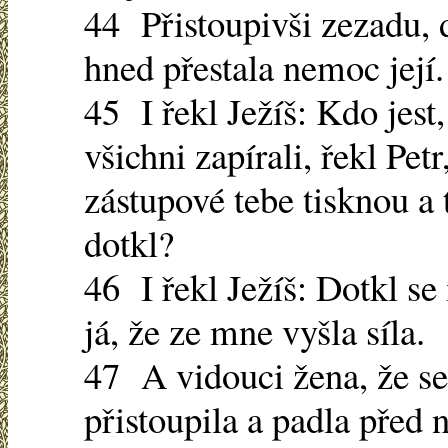
44 Přistoupivši zezadu, 
hned přestala nemoc její.
45 I řekl Ježíš: Kdo jest
všichni zapírali, řekl Petr
zástupové tebe tisknou a 
dotkl?
46 I řekl Ježíš: Dotkl s
já, že ze mne vyšla síla.
47 A vidouci žena, že se 
přistoupila a padla před 