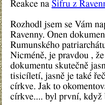
Reakce na
Šifru z Raven
Rozhodl jsem se Vám na
Ravenny. Onen dokument
Rumunského patriarchátu 
Nicméně, je pravdou , že
dokumentu skutečně jas
tisicíletí, jasně je také ř
církve. Jak to okomento
církve.... byl první, když