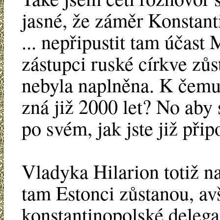
jasné, že záměr Konstant
... nepřipustit tam účas
zástupci ruské církve zů
nebyla naplněna. K čemu 
zná již 2000 let? No aby 
po svém, jak jste již při
Vladyka Hilarion totiž n
tam Estonci zůstanou, av
konstantinopolské delegac