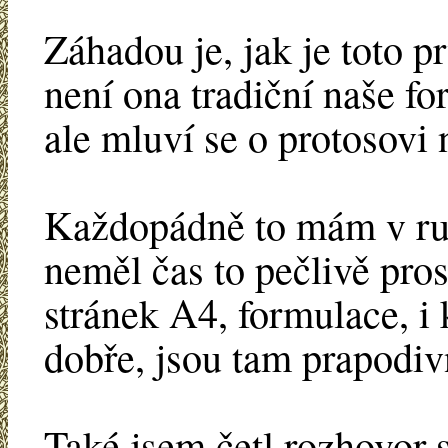
Záhadou je, jak je toto p
není ona tradiční naše f
ale mluví se o protosovi 
Každopádně to mám v ruce
neměl čas to pečlivě pro
stránek A4, formulace, 
dobře, jsou tam prapodiv
Také jsem četl rozhovor 