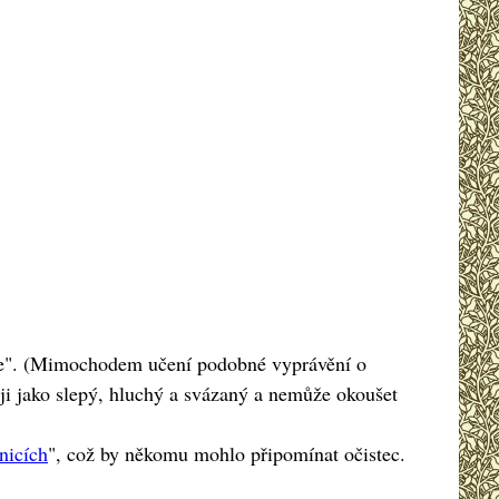
ráje". (Mimochodem učení podobné vyprávění o
 ráji jako slepý, hluchý a svázaný a nemůže okoušet
nicích
", což by někomu mohlo připomínat očistec.