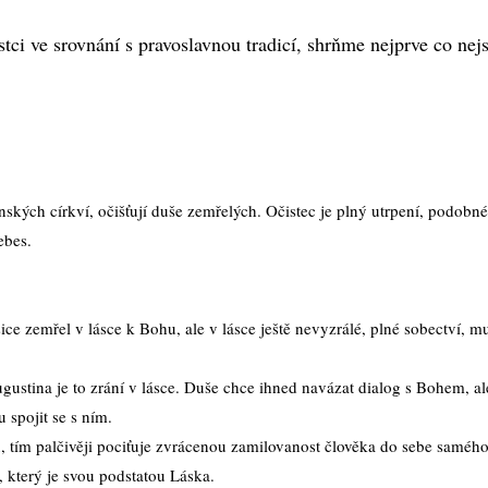
ci ve srovnání s pravoslavnou tradicí, shrňme nejprve co nejstr
ťanských církví, očišťují duše zemřelých. Očistec je plný utrpení, podo
ebes.
ý sice zemřel v lásce k Bohu, ale v lásce ještě nevyzrálé, plné sobectví, m
ustina je to zrání v lásce. Duše chce ihned navázat dialog s Bohem, ale
 spojit se s ním.
, tím palčivěji pociťuje zvrácenou zamilovanost člověka do sebe samého.
, který je svou podstatou Láska.