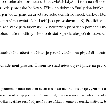
 pro sebe ale i pro zesnulého, zvláště když při tom na něho 
, kde jsme jako buňky v Těle - co dobrého činí jedna buňka,
jen to, že jsme za života ze sebe učinili kousíček Církve, kter
smrtné putování těch, kteří jsou pravoslavní. - B) Pro lidi ve 
u zde však jistá tajemství. V některých případech pomáhají m
ohou naše modlitby někoho dostat z pekla alespoň do stavu Cha
katolického učení o očistci je pevně vázáno na přijetí či odmí
ci zde není prostor. Časem se snad něco objeví jinde na prav
ch podobné hinduistickému učení o reinkarnaci. Čili oslabuje význam a 
učení otevírají jakousi třetí možnost; hlásání reinkarnace otevřeně říká
člověku nepřímo praví: ráj není nutno získat v tomto pozemském životě, bud