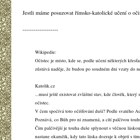
Jestli máme posuzovat římsko-katolické učení o očist
-------------------
Wikipedie:
Očistec je místo, kde se, podle učení některých křes
zůstává naděje, že budou po soudném dni vzaty do n
Katolik.cz
...musí ještě existovat zvláštní stav, kde člověk, kter
očistec.
V čem spočívá toto očišťování duší? Podle svatého Aug
Poznává, co Bůh pro ni znamená, a cítí palčivou touhu
Čím palčivější je touha duše splynout s věčnou láskou
nastane okamžik, kdy tato láska dozraje k objetí s tím