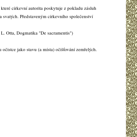
které církevní autorita poskytuje z pokladu zásluh
 a svatých. Představeným církevního společenství
le L. Otta, Dogmatika "De sacramentis")
 očistce jako stavu (a místa) očišťování zemřelých.