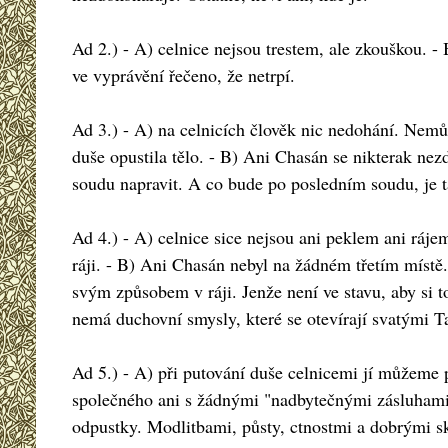
Ad 2.) - A) celnice nejsou trestem, ale zkouškou. -
ve vyprávění řečeno, že netrpí.
Ad 3.) - A) na celnicích člověk nic nedohání. Nemůž
duše opustila tělo. - B) Ani Chasán se nikterak nez
soudu napravit. A co bude po posledním soudu, je t
Ad 4.) - A) celnice sice nejsou ani peklem ani ráje
ráji. - B) Ani Chasán nebyl na žádném třetím místě.
svým způsobem v ráji. Jenže není ve stavu, aby si to
nemá duchovní smysly, které se otevírají svatými T
Ad 5.) - A) při putování duše celnicemi jí můžeme 
společného ani s žádnými "nadbytečnými zásluhami" 
odpustky. Modlitbami, půsty, ctnostmi a dobrými s