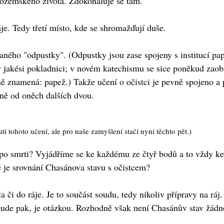
pozemského života. Zdokonaluje se tam.
áje. Tedy třetí místo, kde se shromažďují duše.
ného "odpustky". (Odpustky jsou zase spojeny s institucí pape
v jakési pokladnici; v novém katechismu se sice poněkud zaoba
ně znamená: papež.) Takže učení o očistci je pevně spojeno a 
aně od oněch dalších dvou.
í tohoto učení, ale pro naše zamyšlení stačí nyní těchto pět.)
h po smrti? Vyjádříme se ke každému ze čtyř bodů a to vždy 
é je srovnání Chasánova stavu s očistcem?
 či do ráje. Je to součást soudu, tedy nikoliv přípravy na ráj
bude pak, je otázkou. Rozhodně však není Chasánův stav žádn