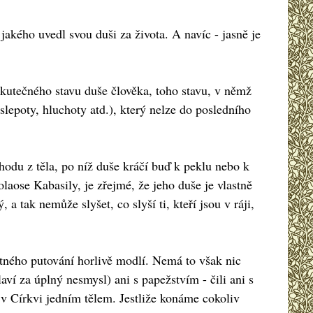
jakého uvedl svou duši za života. A navíc - jasně je
skutečného stavu duše člověka, toho stavu, v němž
slepoty, hluchoty atd.), který nelze do posledního
hodu z těla, po níž duše kráčí buď k peklu nebo k
laose Kabasily, je zřejmé, že jeho duše je vlastně
a tak nemůže slyšet, co slyší ti, kteří jsou v ráji,
rtného putování horlivě modlí. Nemá to však nic
í za úplný nesmysl) ani s papežstvím - čili ani s
 Církvi jedním tělem. Jestliže konáme cokoliv