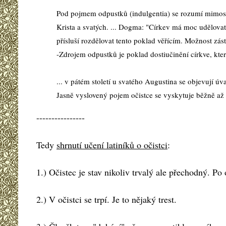
Pod pojmem odpustků (indulgentia) se rozumí mimosvát
Krista a svatých. ... Dogma: "Církev má moc udělovat
přísluší rozdělovat tento poklad věřícím. Možnost zá
-Zdrojem odpustků je poklad dostiučinění církve, kter
... v pátém století u svatého Augustina se objevují úv
Jasně vyslovený pojem očistce se vyskytuje běžně až 
----------------
Tedy
shrnutí učení latiníků o očistci
:
1.) Očistec je stav nikoliv trvalý ale přechodný. Po 
2.) V očistci se trpí. Je to nějaký trest.