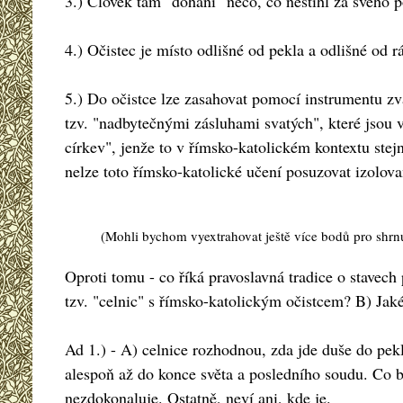
3.) Člověk tam "dohání" něco, co nestihl za svého 
4.) Očistec je místo odlišné od pekla a odlišné od r
5.) Do očistce lze zasahovat pomocí instrumentu zva
tzv. "nadbytečnými zásluhami svatých", které jsou 
církev", jenže to v římsko-katolickém kontextu stej
nelze toto římsko-katolické učení posuzovat izolov
(Mohli bychom vyextrahovat ještě více bodů pro shrnut
Oproti tomu - co říká pravoslavná tradice o stavec
tzv. "celnic" s římsko-katolickým očistcem? B) Jak
Ad 1.) - A) celnice rozhodnou, zda jde duše do pekla
alespoň až do konce světa a posledního soudu. Co 
nezdokonaluje. Ostatně, neví ani, kde je.