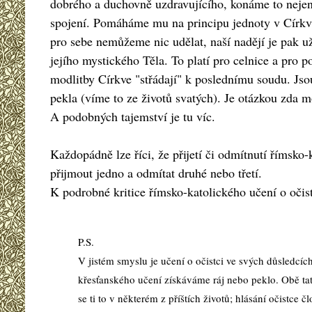
dobrého a duchovně uzdravujícího, konáme to nejen
spojení. Pomáháme mu na principu jednoty v Církvi
pro sebe nemůžeme nic udělat, naší nadějí je pak už 
jejího mystického Těla. To platí pro celnice a pro po
modlitby Církve "střádají" k poslednímu soudu. Jso
pekla (víme to ze životů svatých). Je otázkou zda m
A podobných tajemství je tu víc.
Každopádně lze říci, že přijetí či odmítnutí římsko-
přijmout jedno a odmítat druhé nebo třetí.
K podrobné kritice římsko-katolického učení o očist
P.S.
V jistém smyslu je učení o očistci ve svých důsledcí
křesťanského učení získáváme ráj nebo peklo. Obě tato 
se ti to v některém z příštích životů; hlásání očistce 