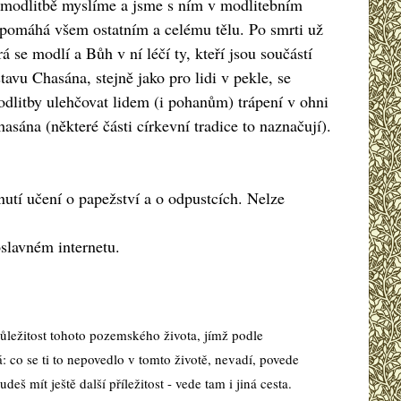
v modlitbě myslíme a jsme s ním v modlitebním
 pomáhá všem ostatním a celému tělu. Po smrti už
á se modlí a Bůh v ní léčí ty, kteří jsou součástí
stavu Chasána, stejně jako pro lidi v pekle, se
odlitby ulehčovat lidem (i pohanům) trápení v ohni
sána (některé části církevní tradice to naznačují).
tnutí učení o papežství a o odpustcích. Nelze
oslavném internetu.
důležitost tohoto pozemského života, jímž podle
: co se ti to nepovedlo v tomto životě, nevadí, povede
eš mít ještě další příležitost - vede tam i jiná cesta.