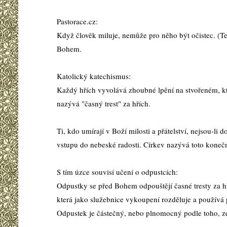
Pastorace.cz:
Když člověk miluje, nemůže pro něho být očistec. (Ter
Bohem.
Katolický katechismus:
Každý hřích vyvolává zhoubné lpění na stvořeném, kte
nazývá "časný trest" za hřích.
Ti, kdo umírají v Boží milosti a přátelství, nejsou-li 
vstupu do nebeské radosti. Církev nazývá toto koneč
S tím úzce souvisí učení o odpustcích:
Odpustky se před Bohem odpouštějí časné tresty za hří
která jako služebnice vykoupení rozděluje a používá p
Odpustek je částečný, nebo plnomocný podle toho, zd