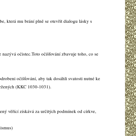
e, která mu brání plně se otevřít dialogu lásky s
 nazývá očistec.Toto očišťování zbavuje toho, co se
podrobeni očišťování, aby tak dosáhli svatosti nutné ke
zavržených (KKC 1030-1031).
vený věřící získává za určitých podmínek od církve,
hismus)