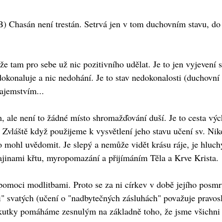
 B) Chasán není trestán. Setrvá jen v tom duchovním stavu, do 
e tam pro sebe už nic pozitivního udělat. Je to jen vyjevení 
dokonaluje a nic nedohání. Je to stav nedokonalosti (duchovní 
ajemstvím...
m, ale není to žádné místo shromažďování duší. Je to cesta výc
 Zvláště když použijeme k vysvětlení jeho stavu učení sv. Niko
 mohl uvědomit. Je slepý a nemůže vidět krásu ráje, je hluchý, 
ajinami křtu, myropomazání a přijímáním Těla a Krve Krista.
pomoci modlitbami. Proto se za ni církev v době jejího posm
svatých (učení o "nadbytečných zásluhách" považuje pravoslav
kutky pomáháme zesnulým na základně toho, že jsme všichni v