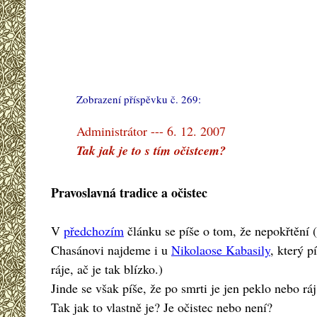
Zobrazení příspěvku č. 269:
#
Administrátor --- 6. 12. 2007
Tak jak je to s tím očistcem?
Pravoslavná tradice a očistec
V
předchozím
článku se píše o tom, že nepokřtění 
Chasánovi najdeme i u
Nikolaose Kabasily
, který p
ráje, ač je tak blízko.)
Jinde se však píše, že po smrti je jen peklo nebo ráj,
Tak jak to vlastně je? Je očistec nebo není?