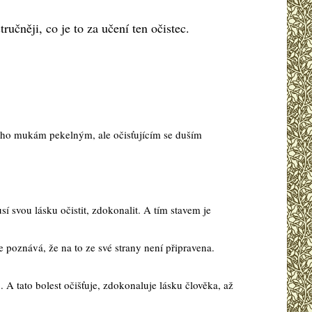
učněji, co je to za učení ten očistec.
bného mukám pekelným, ale očisťujícím se duším
usí svou lásku očistit, zdokonalit. A tím stavem je
 poznává, že na to ze své strany není připravena.
 A tato bolest očišťuje, zdokonaluje lásku člověka, až