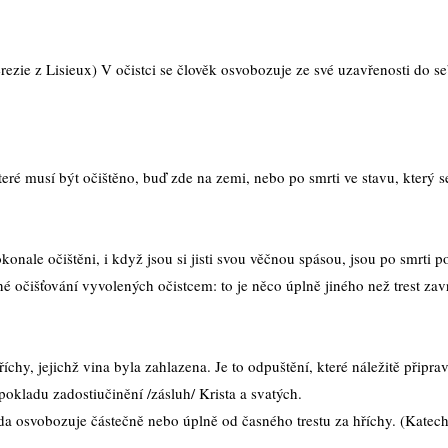
ezie z Lisieux) V očistci se člověk osvobozuje ze své uzavřenosti do seb
ré musí být očištěno, buď zde na zemi, nebo po smrti ve stavu, který se
dokonale očištěni, i když jsou si jisti svou věčnou spásou, jsou po smrti 
né očišťování vyvolených očistcem: to je něco úplně jiného než trest 
chy, jejichž vina byla zahlazena. Je to odpuštění, které náležitě připra
okladu zadostiučinění /zásluh/ Krista a svatých.
a osvobozuje částečně nebo úplně od časného trestu za hříchy. (Katec