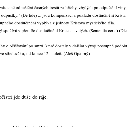
ostné odpuštění časných trestů za hříchy, zbylých po odpuštění viny, 
 odpustky." (De fide) ... jsou kompenzací z pokladu dostiučinění Krista
stupného dostiučinění vyplývá z jednoty Kristova mystického těla.
ý spočívá v přemíře dostiučinění Krista a svatých. (Sententia certa) (D
ahy o očišťování po smrti, které dostaly v dalším vývoji postupně podobu
ve středověku, od konce 12. století. (Aleš Opatrný)
očistci jde duše do ráje.