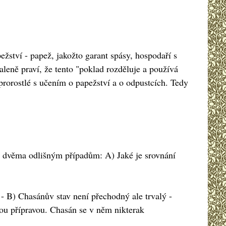
žství - papež, jakožto garant spásy, hospodaří s
leně praví, že tento "poklad rozděluje a používá
prorostlé s učením o papežství a o odpustcích. Tedy
ke dvěma odlišným případům: A) Jaké je srovnání
. - B) Chasánův stav není přechodný ale trvalý -
ou přípravou. Chasán se v něm nikterak