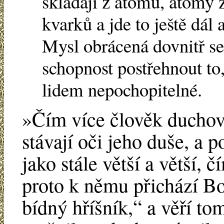
skládají z atomů, atomy z
kvarků a jde to ještě dál 
Mysl obrácená dovnitř se
schopnost postřehnout to
lidem nepochopitelné.
»Čím více člověk duchovn
stávají oči jeho duše, a 
jako stále větší a větší, 
proto k němu přichází Bož
bídný hříšník,“ a věří to