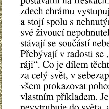
zdech chrámu vystupuj
a stojí spolu s nehnut
své živoucí nepohnutel
stávají se součástí ne
Přebývají v radosti se
ráji“. Co je dílem těch
za celý svět, v sebeza
všem prokazovat pohost
vlastním příkladem. Je 
nevytrubuje do světa, a