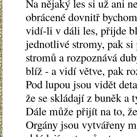
Na nějaký les si už ani 
obrácené dovnitř bychom
vidí-li v dáli les, přijde 
jednotlivé stromy, pak s
stromů a rozpoznává duby
blíž - a vidí větve, pak ro
Pod lupou jsou vidět det
že se skládají z buněk a 
Dále může přijít na to, ž
Orgány jsou vytvářeny m