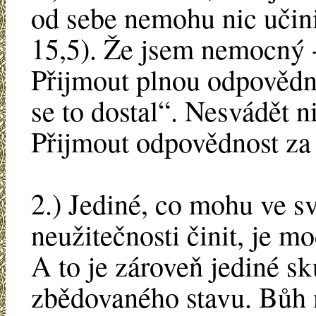
od sebe nemohu nic učinit
15,5). Že jsem nemocný -
Přijmout plnou odpovědno
se to dostal“. Nesvádět ni
Přijmout odpovědnost za 
2.) Jediné, co mohu ve sv
neužitečnosti činit, je mo
A to je zároveň jediné s
zbědovaného stavu. Bůh