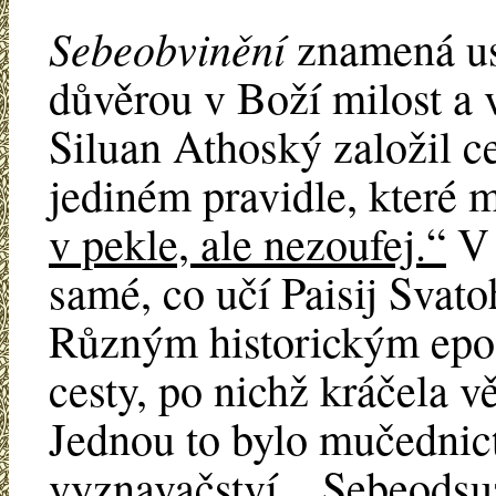
Sebeobvinění
znamená usv
důvěrou v Boží milost a v
Siluan Athoský založil c
jediném pravidle, které 
v pekle, ale nezoufej.“
V 
samé, co učí Paisij Svato
Různým historickým epo
cesty, po nichž kráčela v
Jednou to bylo mučednictv
vyznavačství... Sebeodsu