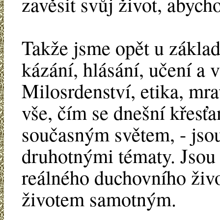
zavěsit svůj život, abych
Takže jsme opět u zákla
kázání, hlásání, učení a 
Milosrdenství, etika, mrav
vše, čím se dnešní křesťa
současným světem, - jso
druhotnými tématy. Jsou
reálného duchovního živ
životem samotným.