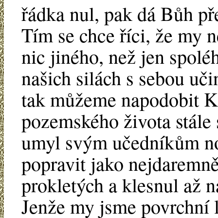
řádka nul, pak dá Bůh př
Tím se chce říci, že my
nic jiného, než jen spolé
našich silách s sebou učin
tak můžeme napodobit Kr
pozemského života stále 
umyl svým učedníkům no
popravit jako nejdaremněj
prokletých a klesnul až n
Jenže my jsme povrchní l