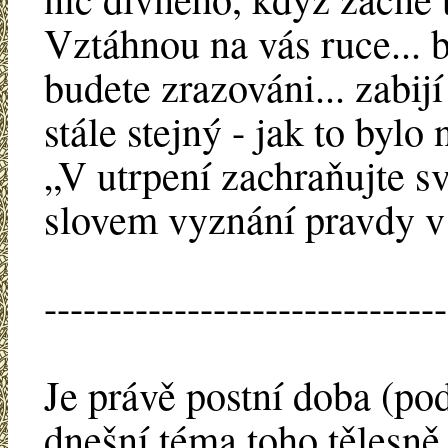
Vztáhnou na vás ruce... 
budete zrazováni... zabijí
stále stejný - jak to bylo
„V utrpení zachraňujte s
slovem vyznání pravdy v 
-------------------------------
Je právě postní doba (pod
dnešní téma toho tělesně