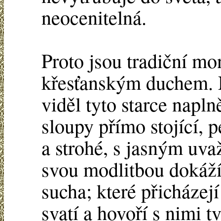
neocenitelná.
Proto jsou tradiční mo
křesťanským duchem.
viděl tyto starce napl
sloupy přímo stojící,
a strohé, s jasným uvaž
svou modlitbou dokáží 
sucha; které přicházej
svatí a hovoří s nimi tv