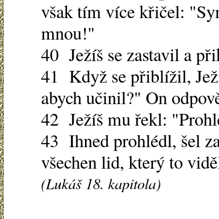
však tím více křičel: "S
mnou!"
40 Ježíš se zastavil a př
41 Když se přiblížil, Jež
abych učinil?" On odpově
42 Ježíš mu řekl: "Prohlé
43 Ihned prohlédl, šel z
všechen lid, který to vid
(Lukáš 18. kapitola)