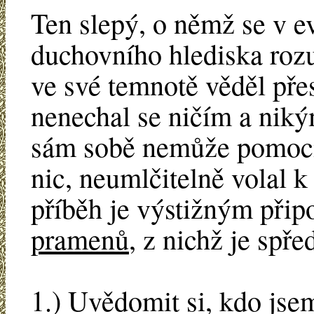
Ten slepý, o němž se v ev
duchovního hlediska roz
ve své temnotě věděl přes
nenechal se ničím a niký
sám sobě nemůže pomoci
nic, neumlčitelně volal k
příběh je výstižným při
pramenů
, z nichž je spř
1.) Uvědomit si, kdo jsem