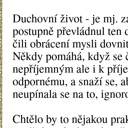
Duchovní život - je mj. z
postupně převládnul ten
čili obrácení mysli dovnit
Někdy pomáhá, když se č
nepříjemným ale i k př
odpornému, a snaží se, a
neupínala se na to, ignor
Chtělo by to nějakou pra