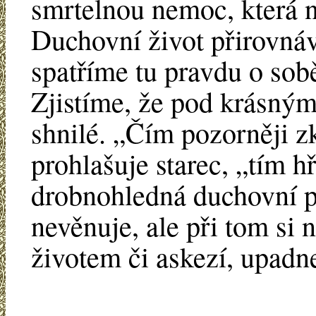
smrtelnou nemoc, která n
Duchovní život přirovná
spatříme tu pravdu o sob
Zjistíme, že pod krásným
shnilé. „Čím pozorněji 
prohlašuje starec, „tím h
drobnohledná duchovní p
nevěnuje, ale při tom si
životem či askezí, upadn