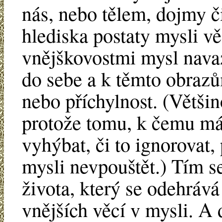
nás, nebo tělem, dojmy či
hlediska postaty mysli vě
vnějškovostmi mysl navazu
do sebe a k těmto obrazů
nebo příchylnost. (Většin
protože tomu, k čemu m
vyhýbat, či to ignorovat,
mysli nevpouštět.) Tím s
života, který se odehrává
vnějších věcí v mysli. A 