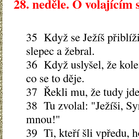
28. neděle. O volajícím
35 Když se Ježíš přiblíži
slepec a žebral.
36 Když uslyšel, že kolem
co se to děje.
37 Řekli mu, že tudy jde
38 Tu zvolal: "Ježíši, S
mnou!"
39 Ti, kteří šli vpředu, 