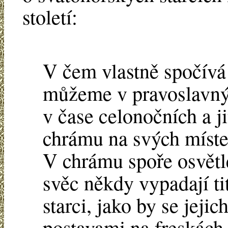
století:
V čem vlastně spočívá 
můžeme v pravoslavnýc
v čase celonočních a ji
chrámu na svých míste
V chrámu spoře osvětl
svěc někdy vypadají tit
starci, jako by se jejic
postavami na freskác