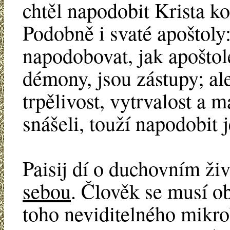
chtěl napodobit Krista ko
Podobně i svaté apoštoly: 
napodobovat, jak apoštol
démony, jsou zástupy; ale 
trpělivost, vytrvalost a m
snášeli, touží napodobit j
Paisij dí o duchovním živ
sebou
. Člověk se musí ob
toho neviditelného mikrob