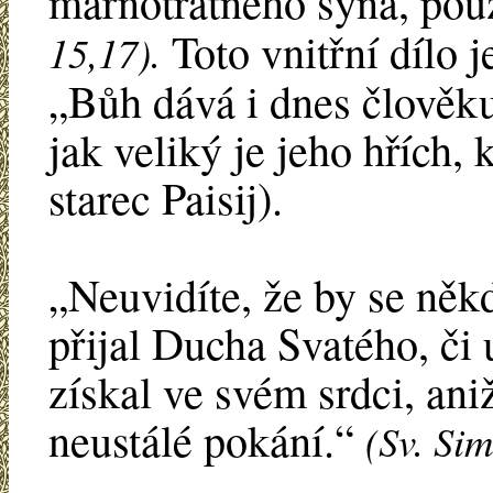
marnotratného syna, pou
Toto vnitřní dílo 
15,17).
„Bůh dává i dnes člověk
jak veliký je jeho hřích, 
starec Paisij).
„Neuvidíte, že by se někd
přijal Ducha Svatého, či
získal ve svém srdci, ani
neustálé pokání.“
(Sv. Si