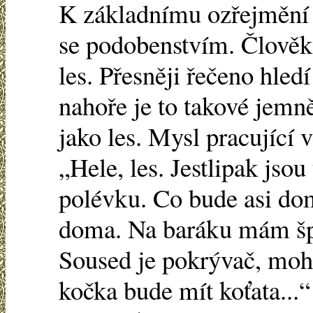
K základnímu ozřejmění
se podobenstvím. Člověk j
les. Přesněji řečeno hled
nahoře je to takové jemně
jako les. Mysl pracující
„Hele, les. Jestlipak js
polévku. Co bude asi do
doma. Na baráku mám špa
Soused je pokrývač, mohl
kočka bude mít koťata...