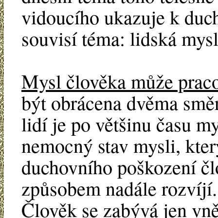
vidoucího ukazuje k duc
souvisí téma: lidská mysl
Mysl člověka může prac
být obrácena dvěma směry
lidí je po většinu času my
nemocný stav mysli, kter
duchovního poškození člo
způsobem nadále rozvíjí
Člověk se zabývá jen vně