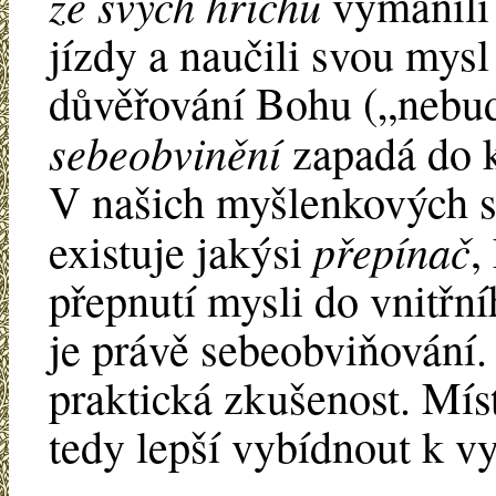
ze svých hříchů
vymanili 
jízdy a naučili svou mysl
důvěřování Bohu („nebudet
sebeobvinění
zapadá do k
V našich myšlenkových sc
přepínač
existuje jakýsi
,
přepnutí mysli do vnitř
je právě sebeobviňování. 
praktická zkušenost. Míst
tedy lepší vybídnout k v