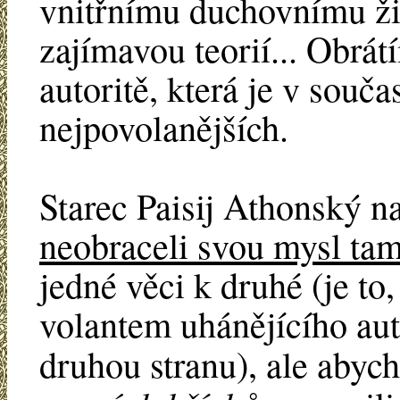
vnitřnímu duchovnímu živ
zajímavou teorií... Obrá
autoritě, která je v souča
nejpovolanějších.
Starec Paisij Athonský n
neobraceli svou mysl tam
jedné věci k druhé (je to,
volantem uhánějícího aut
druhou stranu), ale aby