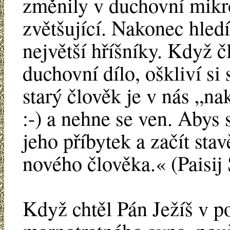
změnily v duchovní mikro
zvětšující. Nakonec hledí
největší hříšníky. Když 
duchovní dílo, oškliví si
starý člověk je v nás „na
:-) a nehne se ven. Abys 
jeho příbytek a začít sta
nového člověka.« (Paisij
Když chtěl Pán Ježíš v p