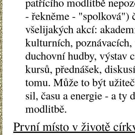
patřícího modlitbě nepoz
- řekněme - "spolková") 
všelijakých akcí: akadem
kulturních, poznávacích, 
duchovní hudby, výstav c
kursů, přednášek, diskusí,
tomu. Může to být užiteč
sil, času a energie - a ty 
modlitbě.
První místo v životě círk