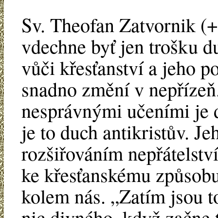
Sv. Theofan Zatvornik (+
vdechne byť jen trošku d
vůči křesťanství a jeho 
snadno změní v nepřízeň.
nesprávnými učeními je 
je to duch antikristův. Je
rozšiřováním nepřátelstv
ke křesťanskému způsobu 
kolem nás. „Zatím jsou to
nic divného, když začne 