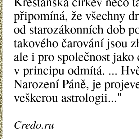
Křesťanská církev něco t
připomíná, že všechny dru
od starozákonních dob p
takového čarování jsou zh
ale i pro společnost jako
v principu odmítá. ... Hvě
Narození Páně, je projev
veškerou astrologii..."
Credo.ru