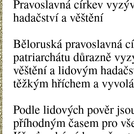
Pravoslavná církev vyzý
hadačství a věštění
Běloruská pravoslavná 
patriarchátu důrazně vyz
věštění a lidovým hadačs
těžkým hříchem a vyvolá
Podle lidových pověr jso
příhodným časem pro vše