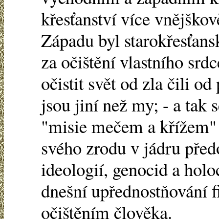
křesťanství více vnějško
Západu byl starokřesťans
za očištění vlastního sr
očistit svět od zla čili o
jsou jiní než my; - a tak 
"misie mečem a křížem" 
svého zrodu v jádru před
ideologií, genocid a holo
dnešní upřednostňování f
očištěním člověka.