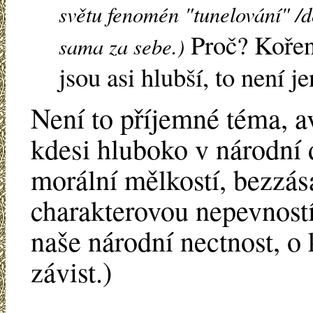
světu fenomén "tunelování" /d
Proč? Kořeny
sama za sebe.)
jsou asi hlubší, to není 
Není to příjemné téma, a
kdesi hluboko v národní d
morální mělkostí, bezzása
charakterovou nepevností
naše národní nectnost, o k
závist.)