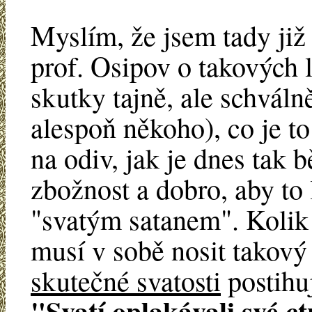
Myslím, že jsem tady již
prof. Osipov o takových l
skutky tajně, ale schvál
alespoň někoho), co je t
na odiv, jak je dnes tak 
zbožnost a dobro, aby to 
"svatým satanem". Kolik 
musí v sobě nosit takový
skutečné svatosti
postihu
"Svatí oplakávali své ct