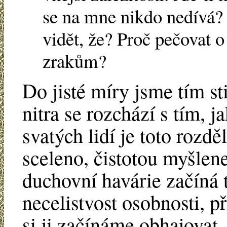
se na mne nikdo nedívá? P
vidět, že? Proč pečovat o
zrakům?
Do jisté míry jsme tím st
nitra se rozchází s tím, 
svatých lidí je toto rozd
sceleno, čistotou myšlen
duchovní havárie začíná 
necelistvost osobnosti, p
si ji začínáme obhajovat.