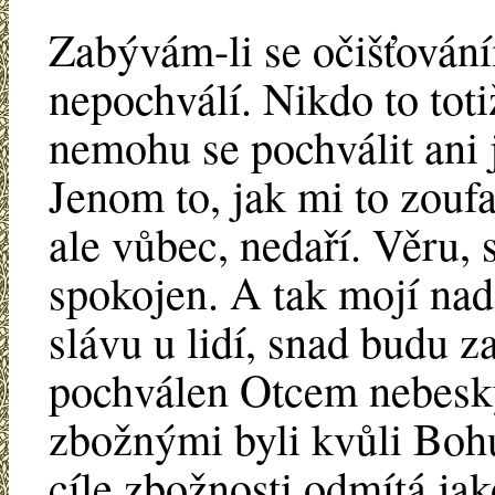
Zabývám-li se očišťován
nepochválí. Nikdo to totiž
nemohu se pochválit ani 
Jenom to, jak mi to zoufa
ale vůbec, nedaří. Věru, 
spokojen. A tak mojí nadě
slávu u lidí, snad budu 
pochválen Otcem nebesk
zbožnými byli kvůli Bohu
cíle zbožnosti odmítá jak