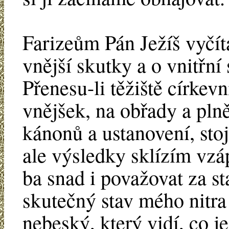
Farizeům Pán Ježíš vyčít
vnější skutky a o vnitřní 
Přenesu-li těžiště církev
vnějšek, na obřady a pln
kánonů a ustanovení, stoj
ale výsledky sklízím vzá
ba snad i považovat za st
skutečný stav mého nitra
nebeský, který vidí, co 