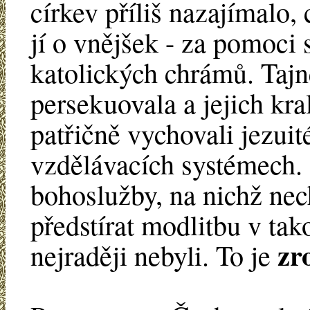
církev příliš nazajímalo, 
jí o vnějšek - za pomoci
katolických chrámů. Tajn
persekuovala a jejich kra
patřičně vychovali jezui
vzdělávacích systémech. 
bohoslužby, na nichž nec
předstírat modlitbu v ta
zr
nejraději nebyli. To je