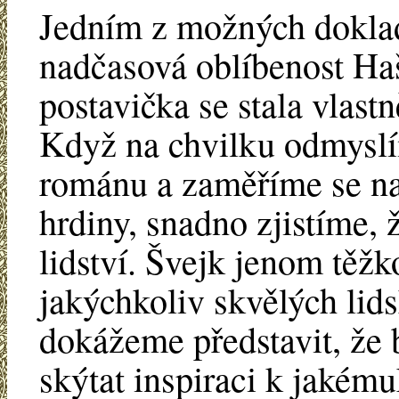
Jedním z možných doklad
nadčasová oblíbenost Haš
postavička se stala vlas
Když na chvilku odmysl
románu a zaměříme se na 
hrdiny, snadno zjistíme, 
lidství. Švejk jenom těžk
jakýchkoliv skvělých lids
dokážeme představit, že b
skýtat inspiraci k jakém