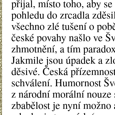
přijal, místo toho, aby s
pohledu do zrcadla zděsi
všechno zlé tušení o pob
české povahy našlo ve Šv
zhmotnění, a tím paradox
Jakmile jsou úpadek a zl
děsivé. Česká přízemnost
schválení. Humornost Šve
z národní morální nouze s
zbabělost je nyní možno