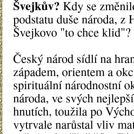
Švejkův?
Kdy se změnilo
podstatu duše národa, z 
Švejkovo "to chce klid"?
Český národ sídlí na hr
západem, orientem a ok
spirituální národnostní 
národa, ve svých nejlepší
hnutích, toužila po Vých
vytrvale narůstal vliv mat