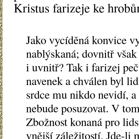
Kristus farizeje ke hrob
Jako vycíděná konvice v
nablýskaná; dovnitř však 
i uvnitř? Tak i farizej p
navenek a chválen byl lid
srdce mu nikdo nevidí, a
nebude posuzovat. V tom 
Zbožnost konaná pro lidsk
vnější záležitostí. Jde-li