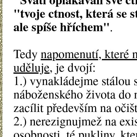
"tvoje ctnost, která se 
ale spíše hříchem"
.
Tedy
napomenutí, které 
uděluje
, je dvojí:
1.) vynakládejme stálou 
náboženského života do ni
zacílit především na očiš
2.) nerezignujmež na exis
osobnosti, té pukliny, kt