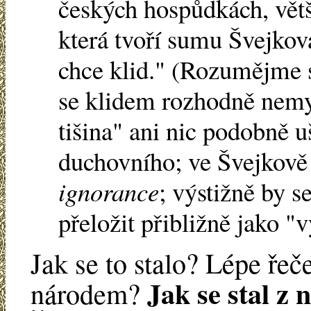
českých hospůdkách, vět
která tvoří sumu Švejkov
chce klid." (Rozumějme 
se klidem rozhodně nemys
tišina" ani nic podobně u
duchovního; ve Švejkově
ignorance
; výstižně by s
přeložit přibližně jako "v
Jak se to stalo? Lépe řeč
Jak se stal z
národem?