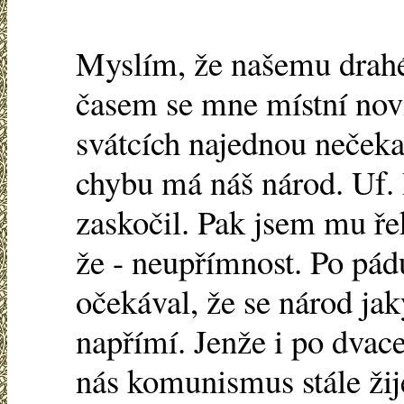
Myslím, že našemu drah
časem se mne místní nov
svátcích najednou nečeka
chybu má náš národ. Uf.
zaskočil. Pak jsem mu řek
že - neupřímnost. Po pá
očekával, že se národ j
napřímí. Jenže i po dvacet
nás komunismus stále žij