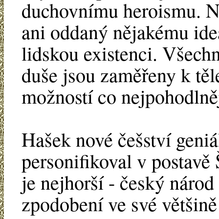
duchovnímu heroismu. Ne
ani oddaný nějakému ide
lidskou existenci. Všechn
duše jsou zaměřeny k těl
možností co nejpohodlně
Hašek nové češství geniá
personifikoval v postavě
je nejhorší - český národ
zpodobení ve své většin