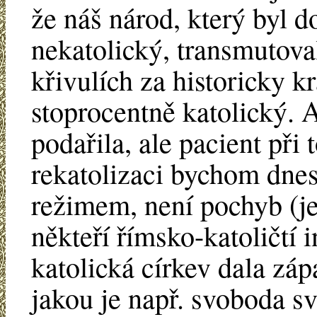
že náš národ, který byl d
nekatolický, transmutova
křivulích za historicky k
stoprocentně katolický. 
podařila, ale pacient př
rekatolizaci bychom dnes
režimem, není pochyb (j
někteří římsko-katoličtí i
katolická církev dala záp
jakou je např. svoboda s