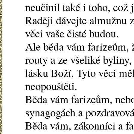
neučinil také i toho, což 
Raději dávejte almužnu z
věci vaše čisté budou.
Ale běda vám farizeům, ž
routy a ze všeliké byliny,
lásku Boží. Tyto věci měli
neopouštěti.
Běda vám farizeům, nebo
synagogách a pozdravován
Běda vám, zákonníci a far