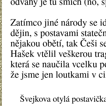
odvahy je tu smích (no, 
Zatímco jiné národy se id
dějin, s postavami stateč
nějakou obětí, tak Češi s
Hašek vtělil veškerou tra
která se naučila vcelku 
že jsme jen loutkami v ci
Švejkova otylá postavičk