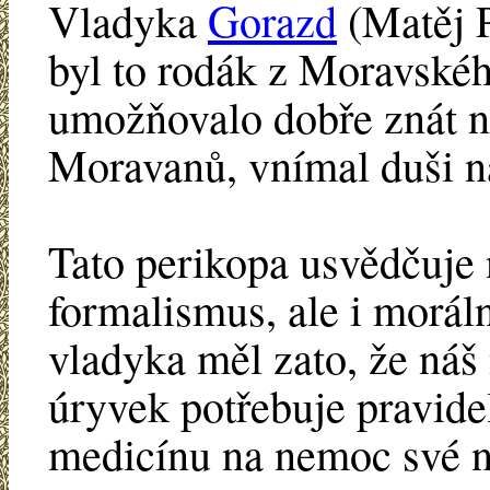
Vladyka
Gorazd
(Matěj P
byl to rodák z Moravskéh
umožňovalo dobře znát n
Moravanů, vnímal duši ná
Tato perikopa usvědčuje 
formalismus, ale i morál
vladyka měl zato, že náš 
úryvek potřebuje pravidel
medicínu na nemoc své n