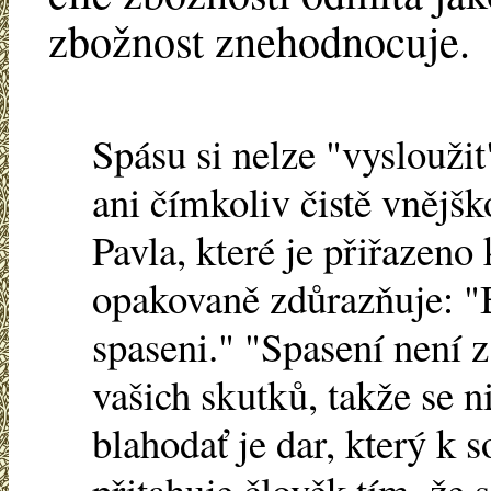
zbožnost znehodnocuje.
Spásu si nelze "vyslouži
ani čímkoliv čistě vněj
Pavla, které je přiřazeno
opakovaně zdůrazňuje: "B
spaseni." "Spasení není z 
vašich skutků, takže se 
blahodať je dar, který k 
přitahuje člověk tím, že s