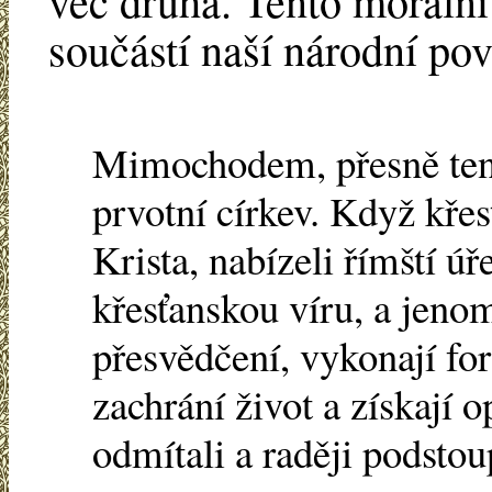
věc druhá. Tento morální 
součástí naší národní pov
Mimochodem, přesně tent
prvotní církev. Když kř
Krista, nabízeli římští úř
křesťanskou víru, a jenom
přesvědčení, vykonají fo
zachrání život a získají 
odmítali a raději podsto