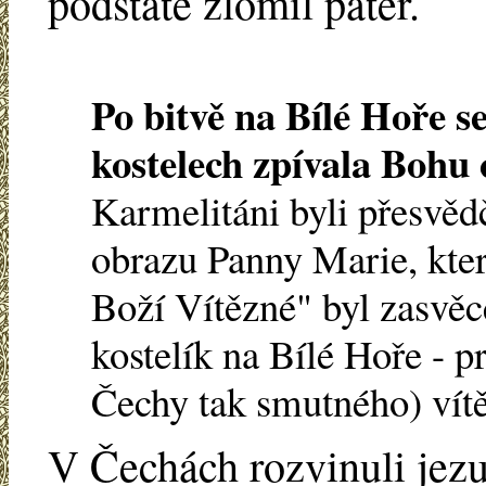
podstatě zlomil páteř.
Po bitvě na Bílé Hoře s
kostelech zpívala Bohu
Karmelitáni byli přesvědč
obrazu Panny Marie, kte
Boží Vítězné" byl zasvě
kostelík na Bílé Hoře - 
Čechy tak smutného) vítě
V Čechách rozvinuli jezui