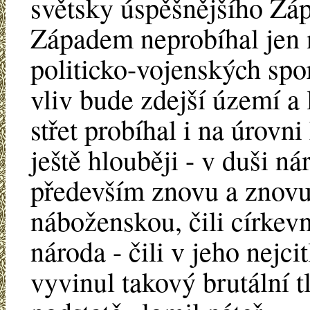
světsky úspěšnějšího Zá
Západem neprobíhal jen n
politicko-vojenských spo
vliv bude zdejší území a l
střet probíhal i na úrovni
ještě hlouběji - v duši ná
především znovu a znovu
náboženskou, čili církevn
národa - čili v jeho nejc
vyvinul takový brutální 