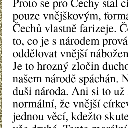
Proto se pro Čechy stal c
pouze vnějškovým, formá
Čechů vlastně farizeje. Č
to, co je s národem prová
oddělovat vnější nábožen
Je to hrozný zločin duch
našem národě spáchán. N
duši národa. Ani si to u
normální, že vnější círke
jednou věcí, kdežto skute