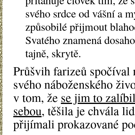
svého srdce od vášní a my
způsobilé přijmout blaho
Svatého znamená dosahova
tajně, skrytě.
Průšvih farizeů spočíval 
svého náboženského život
v tom, že
se jim to zalíbi
sebou
, těšila je chvála 
přijímali prokazované poc