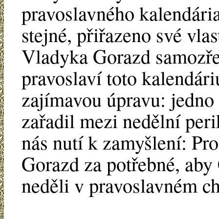
pravoslavného kalendária
stejné, přiřazeno své vlas
Vladyka Gorazd samozřej
pravoslaví toto kalendár
zajímavou úpravu: jedno 
zařadil mezi nedělní per
nás nutí k zamyšlení: Pro
Gorazd za potřebné, aby 
neděli v pravoslavném c