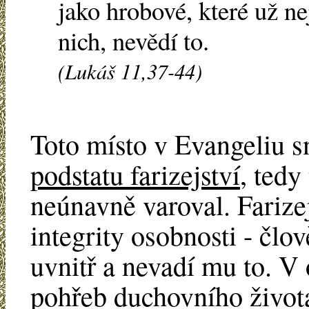
jako hrobové, které už ne
nich, nevědí to.
(Lukáš 11,37-44)
Toto místo v Evangeliu s
podstatu farizejství
, tedy
neúnavně varoval. Farizej
integrity osobnosti - člo
uvnitř a nevadí mu to. V 
pohřeb duchovního život